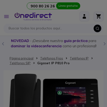
900 80 26 26
Linea gratuita
Ir al contenido
Toggle
Nav
NOVEDAD
- ¡Descubre nuestra
guía práctica
para
dominar la videoconferencia
como un profesional!
Página principal
Teléfonos Fijos
Teléfonos IP
Teléfonos SIP
Gigaset IP P810 Pro
Saltar al final de la galería de imágenes