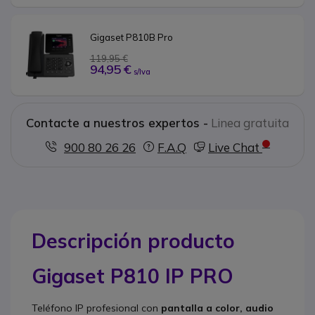
Gigaset P810B Pro
119,95 €
94,95 €
s/Iva
Contacte a nuestros expertos -
Linea gratuita
900 80 26 26
F.A.Q
Live Chat
Descripción producto
Gigaset P810 IP PRO
Teléfono IP profesional con
pantalla a color, audio