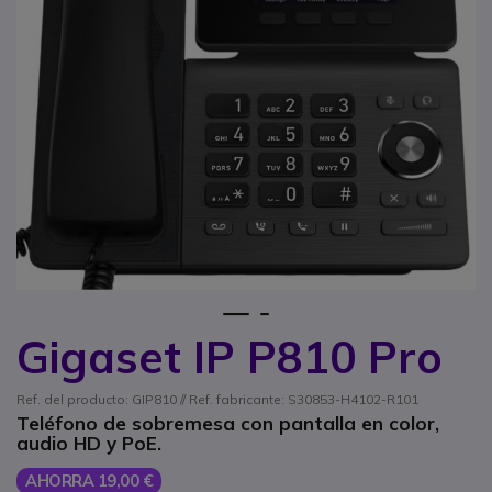
1
2
Gigaset IP P810 Pro
Saltar al comienzo de la galería de imágenes
Ref. del producto: GIP810 // Ref. fabricante: S30853-H4102-R101
Teléfono de sobremesa con pantalla en color,
audio HD y PoE.
AHORRA 19,00 €