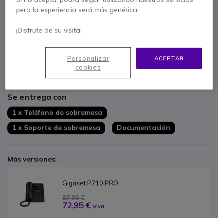
pero la experiencia será más genérica.
Características principales
Pantalla TFT en color de 3.36''
¡Disfrute de su visita!
12 teclas de función LED programables
Audio
HD de calidad con reducción de ruido
Soporte para PoE y conmutador Gigabit
Personalizar
ACEPTAR
Compatible con el módulo P800 KEY PRO
cookies
Mostrar más
Puerto USB 2.0 para accesorios
Compatible con auriculares compatibles con HAC
Se entrega con
1 x Teléfono de sobremesa
1 x Soporte de sobremesa
Documentación
Más versiones:
Gigaset P710 PRO
87,95 €
72,95 €
s/Iva