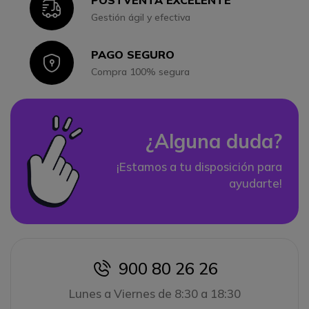
Icon
Gestión ágil y efectiva
PAGO SEGURO
Icon
Compra 100% segura
¿Alguna duda?
¡Estamos a tu disposición para
ayudarte!
900 80 26 26
icon
Lunes a Viernes de 8:30 a 18:30