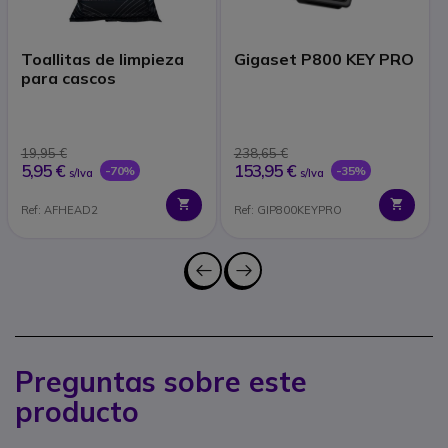
Toallitas de limpieza
Gigaset P800 KEY PRO
para cascos
19,95 €
238,65 €
5,95 €
153,95 €
-70%
-35%
s/Iva
s/Iva
Ref: AFHEAD2
Ref: GIP800KEYPRO
Preguntas sobre este
producto