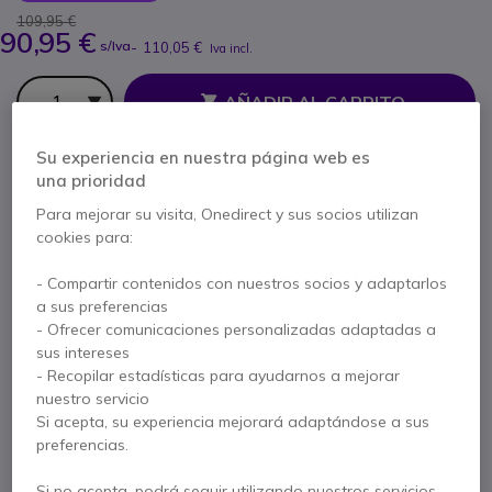
109,95 €
90,95 €
s/Iva
-
110,05 €
Iva incl.
Cantidad
AÑADIR AL CARRITO
Su experiencia en nuestra página web es
PRESUPUESTO EN 4 H
una prioridad
Para mejorar su visita, Onedirect y sus socios utilizan
1 productos
en stock
Entrega:
24/48 h
cookies para:
20 productos en stock plataforma
Entrega:
5-7 días
- Compartir contenidos con nuestros socios y adaptarlos
a sus preferencias
- Ofrecer comunicaciones personalizadas adaptadas a
2 años de garantía
del fabricante
sus intereses
Paga en 3 pagos de
36,68 €
Mostrar más
- Recopilar estadísticas para ayudarnos a mejorar
nuestro servicio
Si acepta, su experiencia mejorará adaptándose a sus
preferencias.
Si no acepta, podrá seguir utilizando nuestros servicios