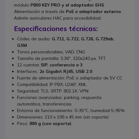
módulo
P800 KEY PRO y el adaptador EHS
.
Alimentación a través de
PoE o adaptador externo
.
Admite auriculares HAC para accesibilidad.
Especificaciones técnicas:
Códec de audio:
G.711, G.722, G.726, G.729ab,
GSM
Tonos personalizables, VAD, CNG
Tamaño de pantalla: 3,36", 320x240 px, TFT
12 cuentas
SIP, conferencia a 3
Interfaces:
2x Gigabit RJ45, USB 2.0
Fuente de alimentación: PoE o adaptador de 5V CC
Compatibilidad: IP PBX, LDAP, XML
Seguridad: TLS, SRTP, 802.1X, VPN
Funciones avanzadas: parking, respuesta
automática, transferencias
Entorno de funcionamiento: 0-35°C, humedad 5-95%
Dimensiones: 210 x 199 x 45 mm (sin soporte)
Peso:
890 g (con soporte)