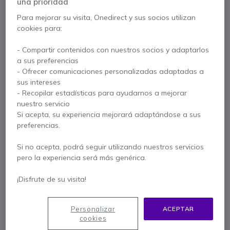
una prioridad
Jabra Speak 810
Para mejorar su visita, Onedirect y sus socios utilizan
cookies para:
Altavoz audioconferencia para salas
medianas, PC y móvil
- Compartir contenidos con nuestros socios y adaptarlos
a sus preferencias
El último dispositivo de la serie Speak de Jabra le
- Ofrecer comunicaciones personalizadas adaptadas a
facilitará las conferencias en salas de reuniones
sus intereses
medianas o grandes con capacidad de hasta 15
- Recopilar estadísticas para ayudarnos a mejorar
personas reunidas, aportando de esta forma una
nuestro servicio
calidad de sonido cristalino, sin ruido de fondo y en la
Si acepta, su experiencia mejorará adaptándose a sus
máxima calidad.
preferencias.
El Jabra Speak 810 está diseñado para eliminar los
puntos débiles que se producen en los entornos de
Si no acepta, podrá seguir utilizando nuestros servicios
reunión. Este nuevo modelo, complementa la
pero la experiencia será más genérica.
experiencia de los dispositivos Speak 410 y 510, más
pequeños y con características de portabilidad.
¡Disfrute de su visita!
Con múltiples opciones de conectividad, trabaja con
todo tipo de dispositivos inteligentes (móviles, tablets,
Personalizar
ACEPTAR
PC) y
se integra con todas las plataformas de
cookies
comunicación
, eliminando la necesidad de utilizar