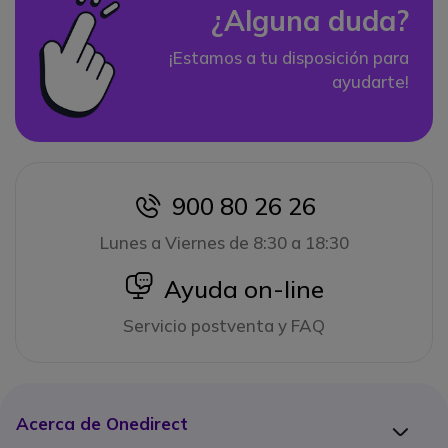
¿Alguna duda?
¡Estamos a tu disposición para
ayudarte!
900 80 26 26
icon
Lunes a Viernes de 8:30 a 18:30
icon
Ayuda on-line
Servicio postventa y FAQ
Acerca de Onedirect