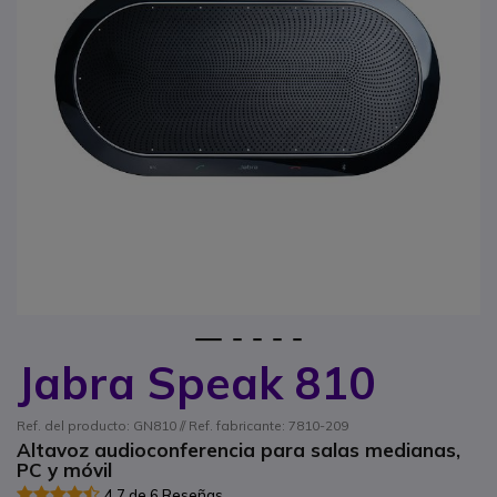
1
2
3
4
5
Jabra Speak 810
Saltar al comienzo de la galería de imágenes
Ref. del producto: GN810 // Ref. fabricante: 7810-209
Altavoz audioconferencia para salas medianas,
PC y móvil
4.7 de 6 Reseñas