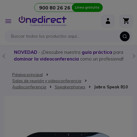
900 80 26 26
Linea gratuita
Ir al contenido
Toggle
Nav
ctica
para
Compra aquí los
mejores Walkies con lice
rofesional!
programación personalizada
Página principal
Salas de reunión y videoconferencia
Audioconferencia
Speakerphones
Jabra Speak 810
Saltar al final de la galería de imágenes