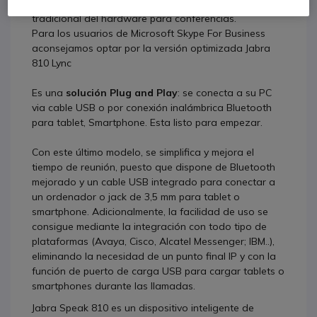
teclados de marcación y cambiando el enfoque
tradicional del hardware para conferencias.
Para los usuarios de Microsoft Skype For Business
aconsejamos optar por la versión optimizada Jabra
810 Lync
Es una
solución Plug and Play
: se conecta a su PC
via cable USB o por conexión inalámbrica Bluetooth
para tablet, Smartphone. Esta listo para empezar.
Con este último modelo, se simplifica y mejora el
tiempo de reunión, puesto que dispone de Bluetooth
mejorado y un cable USB integrado para conectar a
un ordenador o jack de 3,5 mm para tablet o
smartphone. Adicionalmente, la facilidad de uso se
consigue mediante la integración con todo tipo de
plataformas (Avaya, Cisco, Alcatel Messenger; IBM..),
eliminando la necesidad de un punto final IP y con la
función de puerto de carga USB para cargar tablets o
smartphones durante las llamadas.
Jabra Speak 810 es un dispositivo inteligente de