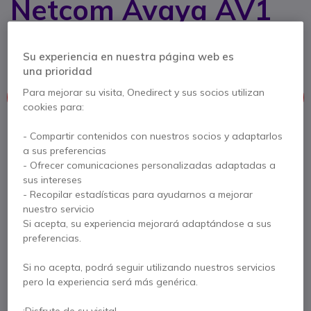
Netcom Avaya AV1
Ref. del producto: GNAV1 // Ref. fabricante: 14201-19
Cable descolgador. electrónico para tel. Avaya
Su experiencia en nuestra página web es
una prioridad
Para mejorar su visita, Onedirect y sus socios utilizan
Este producto está discontinuado
cookies para:
Para satisfacer mejor sus necesidades, le ofrecemos una lista
- Compartir contenidos con nuestros socios y adaptarlos
de productos similares
a sus preferencias
- Ofrecer comunicaciones personalizadas adaptadas a
Ver productos similares
sus intereses
- Recopilar estadísticas para ayudarnos a mejorar
nuestro servicio
Si acepta, su experiencia mejorará adaptándose a sus
Contacte a nuestros expertos -
Linea gratuita
preferencias.
900 80 26 26
F.A.Q
Live Chat
Si no acepta, podrá seguir utilizando nuestros servicios
pero la experiencia será más genérica.
¡Disfrute de su visita!