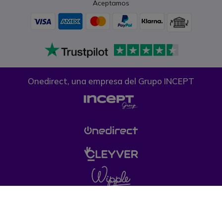
Aceptamos
Onedirect, una empresa del Grupo INCEPT
Condiciones generales de venta
Política de
Privacidad
Política de cookies
Aviso legal