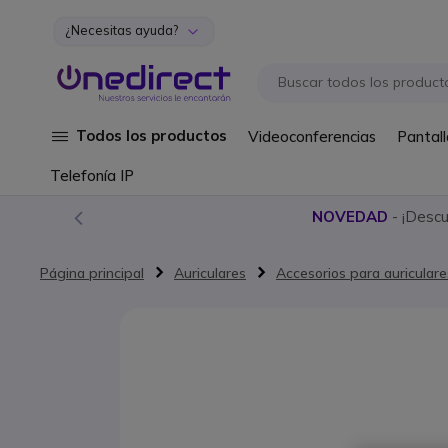
¿Necesitas ayuda?
Ir al contenido
Todos los productos
Videoconferencias
Pantall
Telefonía IP
NOVEDAD
- ¡Desc
Página principal
Auriculares
Accesorios para auriculare
Saltar al final de la galería de imágenes