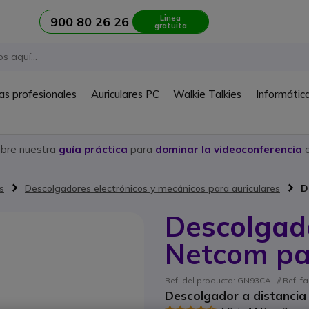
Linea
900 80 26 26
gratuita
as profesionales
Auriculares PC
Walkie Talkies
Informátic
ubre nuestra
guía práctica
para
dominar la videoconferencia
c
s
Descolgadores electrónicos y mecánicos para auriculares
D
Descolgado
Netcom pa
Ref. del producto: GN93CAL // Ref. f
Descolgador a distancia