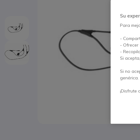
Su exper
Para mejor
- Compart
- Ofrecer
- Recopil
Si acepta
Si no ace
genérica.
¡Disfrute 
Saltar al comienzo de la galería de imágenes