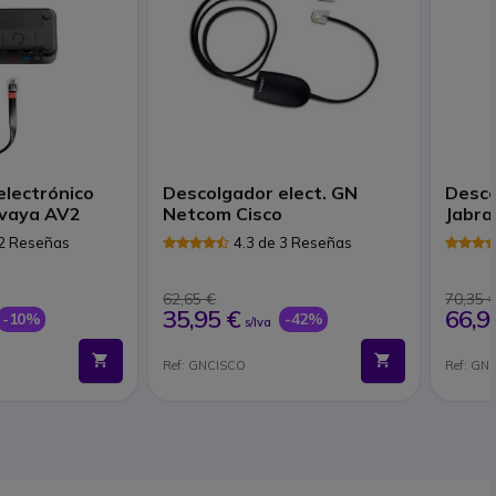
electrónico
Descolgador elect. GN
Desco
vaya AV2
Netcom Cisco
Jabra 
 2 Reseñas
4.3 de 3 Reseñas
62,65 €
70,35 
66,9
35,95 €
-10%
-42%
s/Iva
Ref: GNCISCO
Ref: G