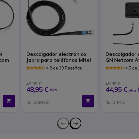
N
Descolgador electrónico
Descolgador 
ycom
Jabra para teléfonos Mitel
GN Netcom A
s
4.8 de 30 Reseñas
4.5 de
49,95 €
49,95 €
48,95 €
44,95 €
s/Iva
s/Iva
Ref: GN93CSI
Ref: GNAV2