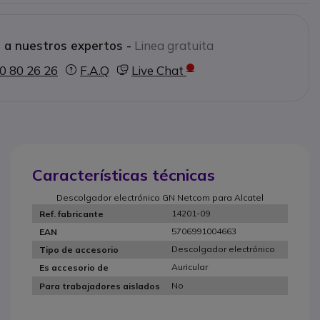
 GN 9330 EHS -
 a nuestros expertos -
Linea gratuita
0 80 26 26
F.A.Q
Live Chat
Características técnicas
Descolgador electrónico GN Netcom para Alcatel
14201-09
Ref. fabricante
5706991004663
EAN
Descolgador electrónico
Tipo de accesorio
Auricular
Es accesorio de
No
Para trabajadores aislados