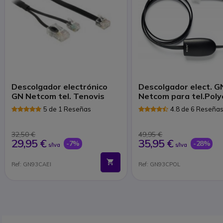
Descolgador electrónico
Descolgador elect. G
GN Netcom tel. Tenovis
Netcom para tel.Pol
5 de 1 Reseñas
4.8 de 6 Reseña
32,50 €
49,95 €
29,95 €
35,95 €
-7%
-28%
s/Iva
s/Iva
Ref: GN93CAEI
Ref: GN93CPOL