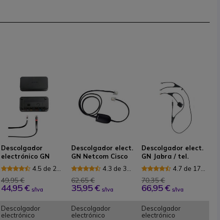
Descolgador
Descolgador elect.
Descolgador elect.
electrónico GN
GN Netcom Cisco
GN Jabra / tel.
Netcom Avaya AV2
Alcatel 80XX
4.5 de 2
4.3 de 3
4.7 de 17
Reseñas
Reseñas
Reseñas
49,95 €
62,65 €
70,35 €
44,95 €
35,95 €
66,95 €
s/Iva
s/Iva
s/Iva
Descolgador
Descolgador
Descolgador
electrónico
electrónico
electrónico