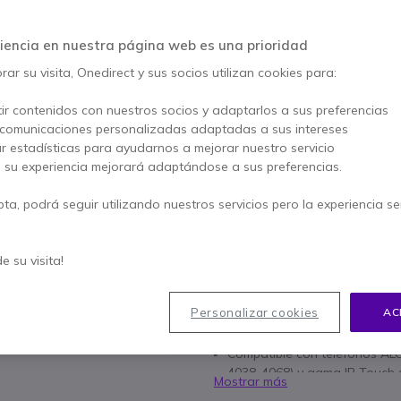
4.6 de 11 Reseñas
AHORRA 20,00 €
iencia en nuestra página web es una prioridad
49,95 €
ar su visita, Onedirect y sus socios utilizan cookies para:
29,95 €
s/Iva
-
36,24 €
Iva incl.
ir contenidos con nuestros socios y adaptarlos a sus preferencias
Cantidad
AÑADIR
 comunicaciones personalizadas adaptadas a sus intereses
ar estadísticas para ayudarnos a mejorar nuestro servicio
, su experiencia mejorará adaptándose a sus preferencias.
Más de
100 productos
en st
pta, podrá seguir utilizando nuestros servicios pero la experiencia s
Paga en 3 pagos de
12,08
de su visita!
Características principales
Conectando el cable a su telé
Personalizar cookies
AC
conmutador. Podrá llamar o re
auricular del teléfono.
Compatible con teléfonos ALC
4038-4068) y gama IP Touch s
Mostrar más
Funciona con auriculares i