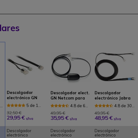
lares
Descolgador
Descolgador elect.
Descolgador
electrónico GN
GN Netcom para
electrónico Jabra
Netcom tel.
tel.Polycom
para teléfonos
5 de 1
1
4.8 de 6
4.8 de 30
Tenovis
Mitel
Reseñas
Reseñas
Reseñas
32,50 €
49,95 €
49,95 €
29,95 €
35,95 €
48,95 €
s/Iva
s/Iva
s/Iva
Descolgador
Descolgador
Descolgador
electrónico
electrónico
electrónico