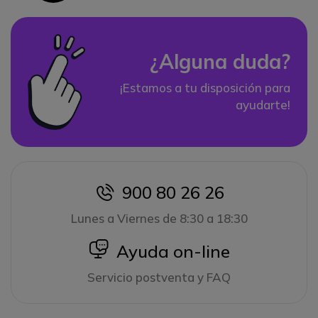
¿Alguna duda?
¡Estamos a tu disposición para
ayudarte!
900 80 26 26
icon
Lunes a Viernes de 8:30 a 18:30
icon
Ayuda on-line
Servicio postventa y FAQ