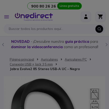
900 80 26 26
Linea gratuita
Ir al contenido
Toggle
Nav
NOVEDAD
- ¡Descubre nuestra
guía práctica
para
dominar la videoconferencia
como un profesional!
Página principal
Auriculares
Auriculares PC
Conexión USB + Jack 3,5 mm
Jabra Evolve2 85 Stereo USB-A UC - Negro
Saltar al final de la galería de imágenes
5-7.5