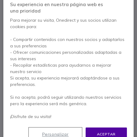
Su experiencia en nuestra página web es
Paga en 3 pagos de
138,32 €
Mostrar más
una prioridad
Para mejorar su visita, Onedirect y sus socios utilizan
cookies para:
- Compartir contenidos con nuestros socios y adaptarlos
a sus preferencias
- Ofrecer comunicaciones personalizadas adaptadas a
sus intereses
- Recopilar estadísticas para ayudarnos a mejorar
Características principales
nuestro servicio
Auricular inalámbrico UC para PC y smartphone
Si acepta, su experiencia mejorará adaptándose a sus
Con autonomía hasta 37 h
preferencias.
Conexión con adaptador Bluetooth USB-A para PC/MAC
Conexión directa para dispositivos móviles
Si no acepta, podrá seguir utilizando nuestros servicios
Máxima
claridad de voz
pero la experiencia será más genérica.
Mostrar más
Aislamiento y confort
con sus grandes almohadillas
Brazo articulado para colgar/descolgar
¡Disfrute de su visita!
Se entrega con
Compatible con softphones mercado
1 x Jabra Evolve2 85 Stereo USB-A UC
Personalizar
ACEPTAR