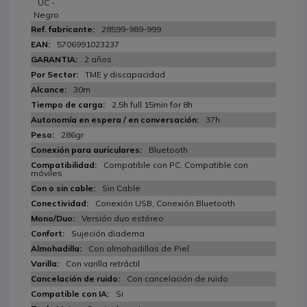
UC -
Negro
28599-989-999
5706991023237
2 años
TME y discapacidad
30m
2,5h full 15min for 8h
37h
286gr
Bluetooth
Compatible con PC, Compatible con
móviles
Sin Cable
Conexión USB, Conexión Bluetooth
Versión duo estéreo
Sujeción diadema
Con almohadillas de Piel
Con varilla retráctil
Con cancelación de ruido
Si