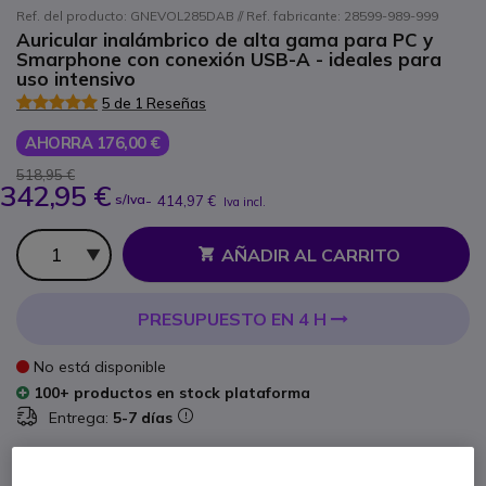
Ref. del producto: GNEVOL285DAB // Ref. fabricante: 28599-989-999
Auricular inalámbrico de alta gama para PC y
Smarphone con conexión USB-A - ideales para
uso intensivo
5 de 1 Reseñas
AHORRA 176,00 €
518,95 €
342,95 €
s/Iva
-
414,97 €
Iva incl.
Cantidad
AÑADIR AL CARRITO
PRESUPUESTO EN 4 H
No está disponible
100+ productos en stock plataforma
Entrega:
5-7 días
2 años de garantía
del fabricante