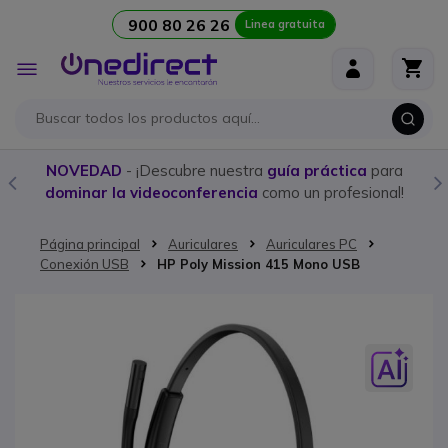
900 80 26 26
Linea gratuita
Ir al contenido
Toggle
Nav
NOVEDAD
- ¡Descubre nuestra
guía práctica
para
dominar la videoconferencia
como un profesional!
Página principal
Auriculares
Auriculares PC
Conexión USB
HP Poly Mission 415 Mono USB
Saltar al final de la galería de imágenes