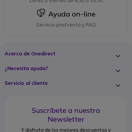
Lunes a Viernes de 8:30 a 18:30
icon
Ayuda on-line
Servicio postventa y FAQ
Acerca de Onedirect
¿Necesita ayuda?
Servicio al cliente
Suscríbete a nuestra
Newsletter
Y disfruta de los mejores descuentos y