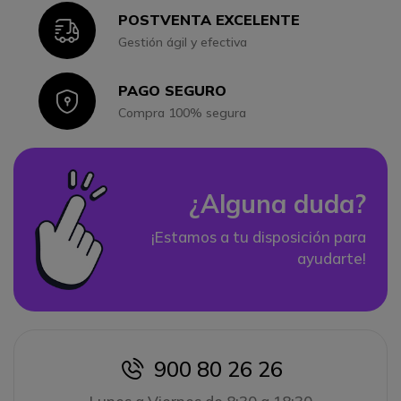
POSTVENTA EXCELENTE
Icon
Gestión ágil y efectiva
PAGO SEGURO
Icon
Compra 100% segura
¿Alguna duda?
¡Estamos a tu disposición para
ayudarte!
900 80 26 26
icon