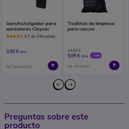
Gancho/colgador para
Toallitas de limpieza
auriculares Cleyver
para cascos
4.7 de 3 Reseñas
3,95 €
19,95 €
s/Iva
5,95 €
-70%
s/Iva
Ref: AFHEAD2
Ref: ODHANGER
Preguntas sobre este
producto