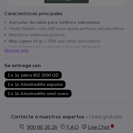
Características principales
Auricular de cable para teléfono sobremesa
Varilla flexible, rota 360º para ajuste perfecto del micrófono
Micrófono antirruido potente
Muy Ligero
49 gr (-20% que otros auriculares)
Con diadema muy cómoda para
uso intensivo
Mostrar más
Almohadillas adaptadas para cubrir perfectamente la oreja
Termina en conexión QD,
incluye cable de conexión
Se entrega con
estándar
1 x 1x Jabra BIZ 2300 QD
1 x 1x Almohadilla espuma
1 x 1x Almohadilla símil cuero
Contacte a nuestros expertos -
Linea gratuita
900 80 26 26
F.A.Q
Live Chat