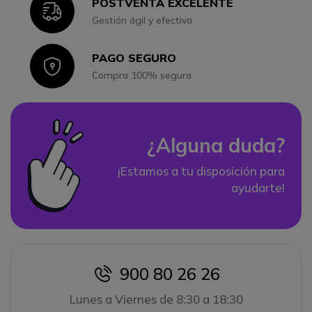
POSTVENTA EXCELENTE
Icon
Gestión ágil y efectiva
PAGO SEGURO
Icon
Compra 100% segura
¿Alguna duda?
¡Estamos a tu disposición para
ayudarte!
900 80 26 26
icon
Lunes a Viernes de 8:30 a 18:30