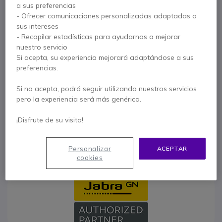
a sus preferencias
- Ofrecer comunicaciones personalizadas adaptadas a
x1
Jabra BIZ 2300 QD Mono
sus intereses
- Recopilar estadísticas para ayudarnos a mejorar
87,25 €
nuestro servicio
Si acepta, su experiencia mejorará adaptándose a sus
preferencias.
x1
Cable de conexión GN Netcom
Si no acepta, podrá seguir utilizando nuestros servicios
pero la experiencia será más genérica.
24,20 €
¡Disfrute de su visita!
Paga en 3 pagos de
44,95 €
Mostrar más
Personalizar
ACEPTAR
cookies