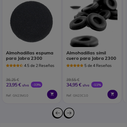
Almohadillas espuma
Almohadillas símil
para Jabra 2300
cuero para Jabra 2300
4.5 de 2 Reseñas
5 de 4 Reseñas
36,25 €
39,55 €
23,95 €
34,95 €
-33%
-11%
s/Iva
s/Iva
Ref: GN23M10
Ref: GN23C10