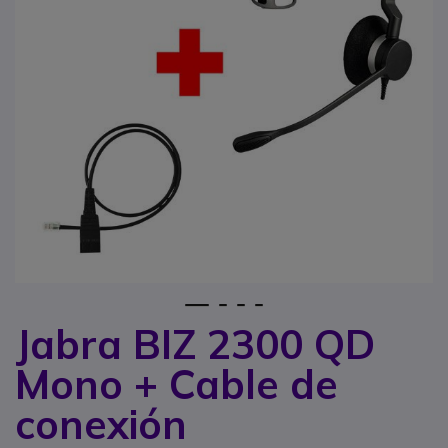
1
2
3
4
Jabra BIZ 2300 QD
Saltar al comienzo de la galería de imágenes
Mono + Cable de
conexión