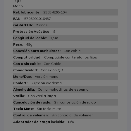
QD
Mono
2303-820-104
5706991016437
2 años
Si
1,5m
49g
Con cable
Compatible con teléfonos fijos
Con Cable
Conexión QD
Versión mono
Sujeción diadema
Con almohadillas de espuma
Con varilla larga
Sin cancelación de ruido
Sin tecla mute
Sin controlol de volumen
N/A