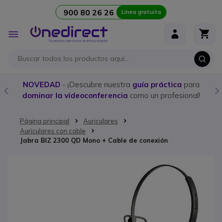
900 80 26 26
Linea gratuita
Ir al contenido
Toggle
Nav
NOVEDAD
- ¡Descubre nuestra
guía práctica
para
dominar la videoconferencia
como un profesional!
Página principal
Auriculares
Auriculares con cable
Jabra BIZ 2300 QD Mono + Cable de conexión
Saltar al final de la galería de imágenes