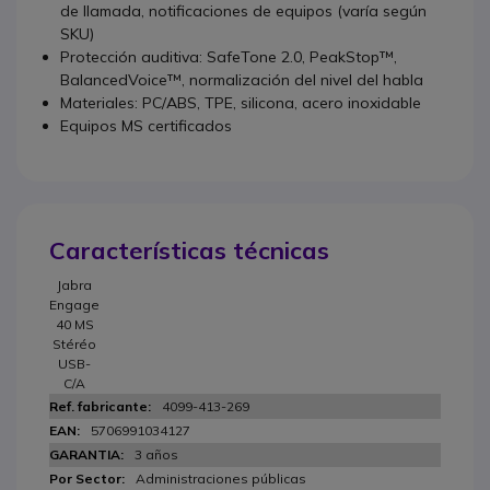
de llamada, notificaciones de equipos (varía según
SKU)
Protección auditiva: SafeTone 2.0, PeakStop™,
BalancedVoice™, normalización del nivel del habla
Materiales: PC/ABS, TPE, silicona, acero inoxidable
Equipos MS certificados
Características técnicas
Jabra
Engage
40 MS
Stéréo
USB-
C/A
4099-413-269
5706991034127
3 años
Administraciones públicas