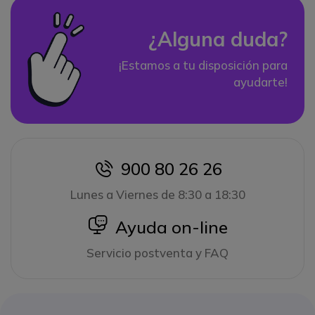
¿Alguna duda?
¡Estamos a tu disposición para
ayudarte!
900 80 26 26
icon
Lunes a Viernes de 8:30 a 18:30
icon
Ayuda on-line
Servicio postventa y FAQ