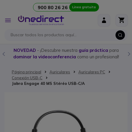
900 80 26 26
Linea gratuita
Ir al contenido
Toggle
Nav
NOVEDAD
- ¡Descubre nuestra
guía práctica
para
dominar la videoconferencia
como un profesional!
Página principal
Auriculares
Auriculares PC
Conexión USB-C
Jabra Engage 40 MS Stéréo USB-C/A
Saltar al final de la galería de imágenes