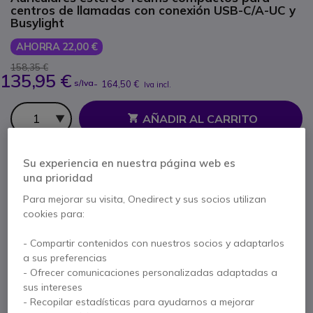
centros de llamadas con conexión USB-C/A-UC y
Busylight
AHORRA 22,00 €
158,35 €
135,95 €
s/Iva
-
164,50 €
Iva incl.
Cantidad
AÑADIR AL CARRITO
PRESUPUESTO EN 4 H
Su experiencia en nuestra página web es
una prioridad
No está disponible
Para mejorar su visita, Onedirect y sus socios utilizan
100+ productos en stock plataforma
cookies para:
Entrega:
5-7 días
- Compartir contenidos con nuestros socios y adaptarlos
a sus preferencias
3 años de garantía
del fabricante
- Ofrecer comunicaciones personalizadas adaptadas a
Paga en 3 pagos de
54,83 €
Mostrar más
sus intereses
- Recopilar estadísticas para ayudarnos a mejorar