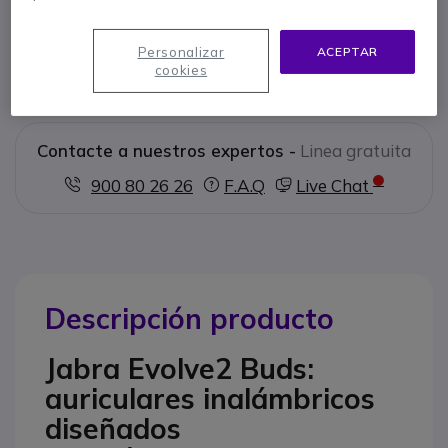
1 x Estuche de carga
1 x Cable USB-C a USB-A
Hoja de garantía y advertencias
Personalizar
ACEPTAR
cookies
Documentación de usuario
Contacte a nuestros expertos -
Linea gratuita
900 80 26 26
F.A.Q
Live Chat
Descripción producto
Jabra Evolve2 Buds:
auriculares inalámbricos
diseñados