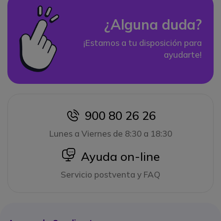
¿Alguna duda?
¡Estamos a tu disposición para
ayudarte!
900 80 26 26
icon
Lunes a Viernes de 8:30 a 18:30
icon
Ayuda on-line
Servicio postventa y FAQ