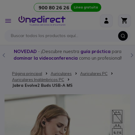
900 80 26 26
Linea gratuita
Ir al contenido
Toggle
Nav
NOVEDAD
- ¡Descubre nuestra
guía práctica
para
Co
dominar la videoconferencia
como un profesional!
Página principal
Auriculares
Auriculares PC
Auriculares Inalámbricos PC
Jabra Evolve2 Buds USB-A MS
Saltar al final de la galería de imágenes
5-7.5