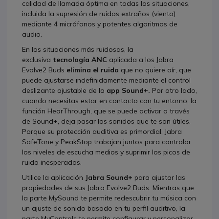
calidad de llamada óptima en todas las situaciones,
incluida la supresión de ruidos extraños (viento)
mediante 4 micrófonos y potentes algoritmos de
audio.
En las situaciones más ruidosas, la
exclusiva
tecnología ANC
aplicada a los Jabra
Evolve2 Buds
elimina el ruido
que no quiere oír, que
puede ajustarse indefinidamente mediante el control
deslizante ajustable de la
app Sound+.
Por otro lado,
cuando necesitas estar en contacto con tu entorno, la
función HearThrough, que se puede activar a través
de Sound+, deja pasar los sonidos que te son útiles.
Porque su protección auditiva es primordial, Jabra
SafeTone y PeakStop trabajan juntos para controlar
los niveles de escucha medios y suprimir los picos de
ruido inesperados.
Utilice la aplicación
Jabra Sound+
para ajustar las
propiedades de sus Jabra Evolve2 Buds. Mientras que
la parte MySound te permite redescubrir tu música con
un ajuste de sonido basado en tu perfil auditivo, la
parte MyControls te permite configurar y personalizar