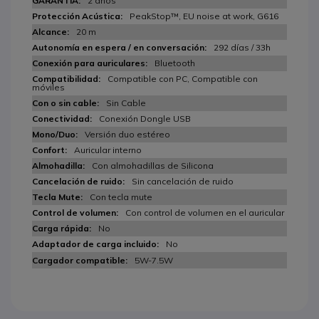
2 años
PeakStop™, EU noise at work, G616
20 m
292 días / 33h
Bluetooth
Compatible con PC, Compatible con
móviles
Sin Cable
Conexión Dongle USB
Versión duo estéreo
Auricular interno
Con almohadillas de Silicona
Sin cancelación de ruido
Con tecla mute
Con control de volumen en el auricular
No
No
5W-7.5W