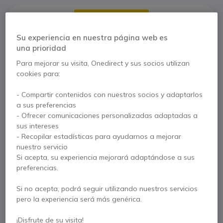
Su experiencia en nuestra página web es
una prioridad
Para mejorar su visita, Onedirect y sus socios utilizan
cookies para:
Características principales
Auriculares inalámbricos USB-A/Bluetooth
en formato
- Compartir contenidos con nuestros socios y adaptarlos
mini
a sus preferencias
Conjunto de
6 micrófonos MEMS
integrados
- Ofrecer comunicaciones personalizadas adaptadas a
Tecnología ANC exclusiva con HearThrough integrado
sus intereses
Multipunto: conéctese a 2 dispositivos simultáneamente
- Recopilar estadísticas para ayudarnos a mejorar
Mostrar más
Duración de la batería: hasta
33 h
en uso
nuestro servicio
Carga rápida:
5 minutos de carga para 1 hora de batería
Si acepta, su experiencia mejorará adaptándose a sus
Se entrega con
Certificado IP57: protegido contra el polvo y la humedad
preferencias.
Certificación Microsoft Teams
1 x Par de auriculares Jabra Evolve2 Buds
Si no acepta, podrá seguir utilizando nuestros servicios
3 x Juegos de Eargels
pero la experiencia será más genérica.
1 x Dongle Bluetooth Link 380
¡Disfrute de su visita!