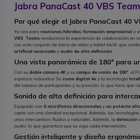
Jabra PanaCast 40 VBS Team
Por qué elegir el Jabra PanaCast 40
Ya sea para
reuniones híbridas
,
formación empresarial
o
v
VBS
Teams
revoluciona la experiencia de colaboración en s
con este conjunto de barra de vídeo y tablet táctil, que com
artificial avanzada
y
audio de alta definición
.
Una vista panorámica de 180° para u
Con su
doble cámara 4K
y su
campo de visión de 180°
, el 
espacios reducidos! Su
zoom digital 4x
y la tecnología
Inte
del número de participantes y su posición, lo que hace que c
Sonido de alta definición para interca
Equipado con
6 micrófonos direccionales
y
un potente alt
capte con una claridad excepcional. Además, las tecnología
unos intercambios fluidos y naturales. Además, la
detección 
audio, lo que garantiza que se oiga cada intervención.
Gestión inteligente y diseño ergonómi