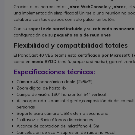
Gracias a las herramientas
Jabra WebConsole
y
Jabra+
, el
una implementación simplificada! Unirse a una reunión no podrí
colabora con tus equipos con solo pulsar un botón.
Con su
soporte de pared incluido
y su
cableado avanzado
configuración de su
pequeña sala de reuniones
.
Flexibilidad y compatibilidad totales
El PanaCast 40 VBS teams está
certificado por Microsoft
como en
modo BYOD
(
con tu propio ordenador
), garantizan
Especificaciones técnicas:
Cámara 4K panorámica doble (
2x8MP
)
Zoom digital de hasta 4x
Campo de visión: 180° horizontal; 54° vertical
AI incorporada: zoom inteligente;composición dinámica multi
personas
Soporte para cámara USB externa secundaria
1 altavoz + 6 micrófonos direccionales
Alcance de captación del micrófono 4. 5m
Cancelación de eco + supresión de ruido no vocal