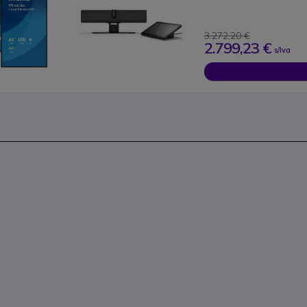
3.272,20 €
2.799,23 €
s/Iva