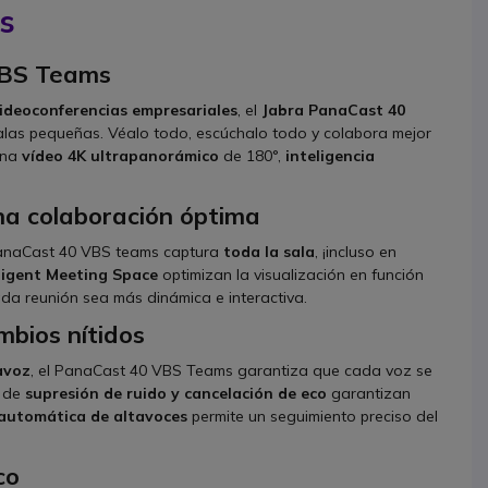
s
 VBS Teams
ideoconferencias empresariales
, el
Jabra PanaCast 40
alas pequeñas. Véalo todo, escúchalo todo y colabora mejor
bina
vídeo 4K ultrapanorámico
de 180°,
inteligencia
na colaboración óptima
PanaCast 40 VBS teams captura
toda la sala
, ¡incluso en
lligent Meeting Space
optimizan la visualización en función
ada reunión sea más dinámica e interactiva.
mbios nítidos
avoz
, el PanaCast 40 VBS Teams garantiza que cada voz se
s de
supresión de ruido y cancelación de eco
garantizan
automática de altavoces
permite un seguimiento preciso del
co