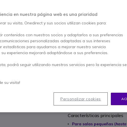
2199,95 €
1999,95 €
s/Iva
-
2419,94 €
iencia en nuestra página web es una prioridad
ar su visita, Onedirect y sus socios utilizan cookies para:
Cantidad
AÑADIR
ir contenidos con nuestros socios y adaptarlos a sus preferencias
No está disponible
 comunicaciones personalizadas adaptadas a sus intereses
ar estadísticas para ayudarnos a mejorar nuestro servicio
3 productos en stock plata
, su experiencia mejorará adaptándose a sus preferencias.
Servicio de asistenci
pta, podrá seguir utilizando nuestros servicios pero la experiencia s
videoconferencia
69,95 €
* Precio por unida
de su visita!
2 años de garantía
del fa
Personalizar cookies
AC
Paga en 3 pagos de
806,6
Características principales
Para salas pequeñas (
hasta