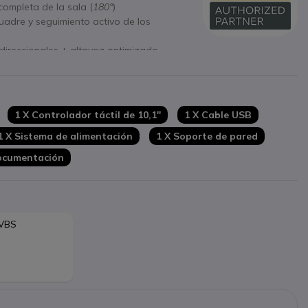
completa de la sala (
180°
)
uadre y seguimiento activo de los
direccionales + altavoz optimizado
 BYOD: total flexibilidad de uso
euniones y dispositivos con solo pulsar un
Bluetooth 5.2, Ethernet, USB-C, HDMI, ,..
1 X Controlador táctil de 10,1''
1 X Cable USB
1 X Sistema de alimentación
1 X Soporte de pared
cumentación
 VBS