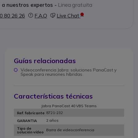
 a nuestros expertos -
Linea gratuita
0 80 26 26
F.A.Q
Live Chat
Guías relacionadas
Videoconferencia Jabra: soluciones PanaCast y
Speak para reuniones híbridas
Características técnicas
Jabra PanaCast 40 VBS Teams
8721-232
Ref. fabricante
2 años
GARANTIA
Tipo de
Barra de videoconferencia
solución vídeo