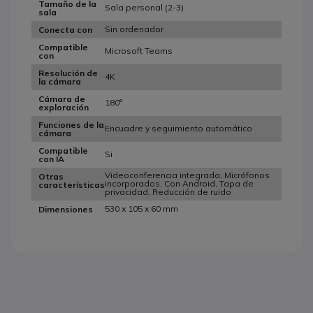
Tamaño de la
Sala personal (2-3)
sala
Sin ordenador
Conecta con
Compatible
Microsoft Teams
con
Resolución de
4K
la cámara
Cámara de
180°
exploración
Funciones de la
Encuadre y seguimiento automático
cámara
Compatible
Si
con IA
Videoconferencia integrada, Micrófonos
Otras
incorporados, Con Android, Tapa de
características
privacidad, Reducción de ruido
530 x 105 x 60 mm
Dimensiones