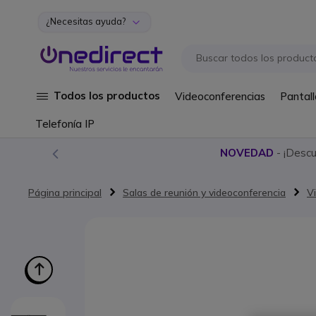
¿Necesitas ayuda?
Ir al contenido
Todos los productos
Videoconferencias
Pantall
Telefonía IP
NOVEDAD
- ¡Desc
Página principal
Salas de reunión y videoconferencia
V
Saltar al final de la galería de imágenes