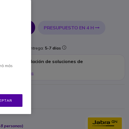
Iva incl.
PRESUPUESTO EN 4 H
 AL CARRITO
forma
Entrega:
5-7 días
a para la instalación de soluciones de
erá más
Mostrar más
d
bricante
EPTAR
5 €
Mostrar más
 8 personas
)