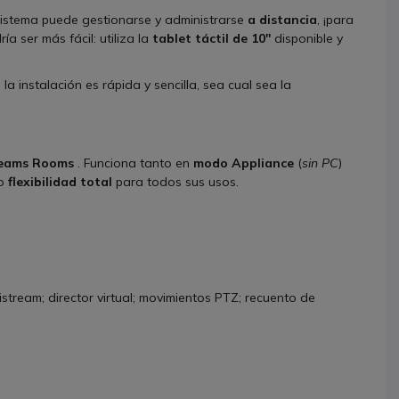
 sistema puede gestionarse y administrarse
a distancia
, ¡para
a ser más fácil: utiliza la
tablet táctil de 10''
disponible y
, la instalación es rápida y sencilla, sea cual sea la
 Teams Rooms
. Funciona tanto en
modo Appliance
(
sin PC
)
do
flexibilidad total
para todos sus usos.
stream; director virtual; movimientos PTZ; recuento de