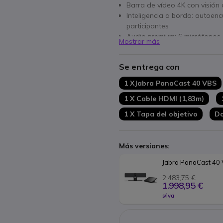
Barra de vídeo 4K con visión 
Inteligencia a bordo: autoenc
participantes
Audio premium: 6 micrófonos 
Mostrar más
Aparato (
autónomo
) & modos
Tablet táctil: ¡gestiona tus r
Se entrega con
botón!
Conectividad completa: Wi-Fi, 
1 XJabra PanaCast 40 VBS
Version Microsoft Teams
1 X Cable HDMI (1,83m)
1 X Tapa del objetivo
Do
Más versiones:
Jabra PanaCast 40
2.483,75 €
1.998,95 €
s/Iva