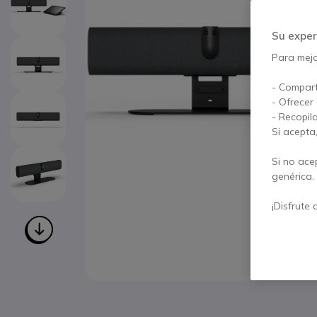
Su exper
Para mejor
- Compart
- Ofrecer
- Recopil
Si acepta
Si no ace
genérica.
¡Disfrute 
Saltar al comienzo de la galería de imágenes