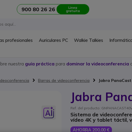
Linea
900 80 26 26
gratuita
as profesionales
Auriculares PC
Walkie Talkies
Informátic
ubre nuestra
guía práctica
para
dominar la videoconferencia
c
ideoconferencia
Barras de videoconferencia
Jabra PanaCast
Jabra Pan
Ref. del producto: GNPANACAST40VBS
Sistema de videoconfere
vídeo 4K y tablet táctil,
AHORRA 200,00 €