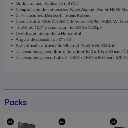
Modos de uso: Appliance o BYOD
Compartición de contenidos Apple Airplay (
Zoom
), HDMI, M
Certificaciones: Microsoft Teams Rooms
Conectividad: USB-A; USB-C; Ethernet (
RJ45
); HDMI; Wi-Fi; 
Tablet de 10,1″ y resolución de 1920 x 1200px
Orientación de pantalla Horizontal
Ángulo de posición de 0° / 25°
Alimentación a través de Ethernet (PoE) IEEE 802.3af
Dimensiones y peso (barra de vídeo): 530 x 105 x 60 mm / 1,
Dimensiones y peso (tablet): 248,2 x 169,2 x 50,3mm / 670,7
Packs
x1
x1
x1