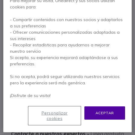
Para mejorar su visita, Onedirect y sus socios utilizan
3 cámaras PTZ 4K
cookies para:
Amplio campo de visión de 180
8 micrófonos beamforming + 4 altavoces estéreo
Mostrar más
- Compartir contenidos con nuestros socios y adaptarlos
Soporte para pizarra
a sus preferencias
Caja multipuerto + tablet táctil
- Ofrecer comunicaciones personalizadas adaptadas a
Se entrega con
Máxima seguridad: Lenovo ThinkShield + Windows 10 IoT
sus intereses
Preconfigurado para MIcrosoft Teams
1 x Cámara Jabra PanaCast 50
- Recopilar estadísticas para ayudarnos a mejorar
nuestro servicio
1 x Sistema de alimentación
1 x Soporte de pared
Si acepta, su experiencia mejorará adaptándose a sus
1 x Cable USB-C a USB-A
preferencias.
1 x Adaptador de CA (específico de la región)
Si no acepta, podrá seguir utilizando nuestros servicios
1 x Lenovo ThinkSmart Core
pero la experiencia será más genérica.
1 x Lenovo ThinkSmart Controller
¡Disfrute de su visita!
1 x Adaptador de corriente de 90 W
Documentación
Personalizar
ACEPTAR
cookies
Contacte a nuestros expertos -
Linea gratuita