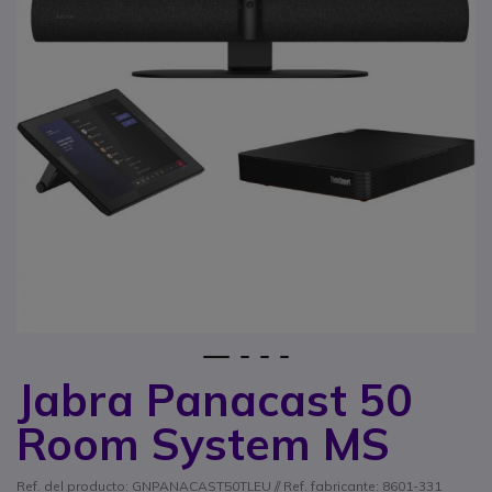
1
2
3
4
Jabra Panacast 50
Saltar al comienzo de la galería de imágenes
Room System MS
Ref. del producto: GNPANACAST50TLEU // Ref. fabricante: 8601-331