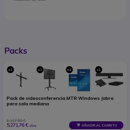
Packs
x1
x1
x1
x1
Pack de videoconferencia MTR Windows Jabra
para sala mediana
6.127,90 €
5.271,76 €
AÑADIR AL CARRITO
s/Iva