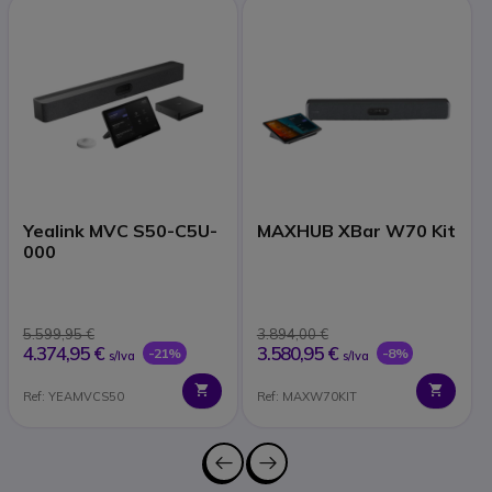
Yealink MVC S50-C5U-
MAXHUB XBar W70 Kit
000
5.599,95 €
3.894,00 €
4.374,95 €
3.580,95 €
-21%
-8%
s/Iva
s/Iva
Ref: YEAMVCS50
Ref: MAXW70KIT