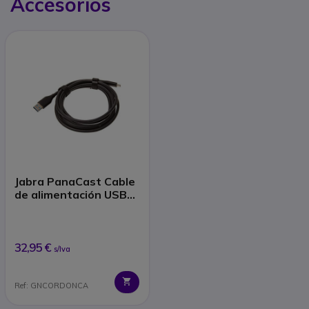
Accesorios
Jabra PanaCast Cable
de alimentación USB-C
1 m (EMEA)
32,95 €
s/Iva
Ref: GNCORDONCA