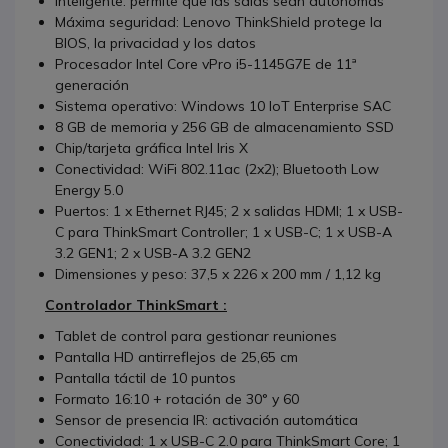
Inteligente: permite que las salas sean autónomas
Máxima seguridad: Lenovo ThinkShield protege la
BIOS, la privacidad y los datos
Procesador Intel Core vPro i5-1145G7E de 11ª
generación
Sistema operativo: Windows 10 IoT Enterprise SAC
8 GB de memoria y 256 GB de almacenamiento SSD
Chip/tarjeta gráfica Intel Iris X
Conectividad: WiFi 802.11ac (2x2); Bluetooth Low
Energy 5.0
Puertos: 1 x Ethernet RJ45; 2 x salidas HDMI; 1 x USB-
C para ThinkSmart Controller; 1 x USB-C; 1 x USB-A
3.2 GEN1; 2 x USB-A 3.2 GEN2
Dimensiones y peso: 37,5 x 226 x 200 mm / 1,12 kg
Controlador ThinkSmart :
Tablet de control para gestionar reuniones
Pantalla HD antirreflejos de 25,65 cm
Pantalla táctil de 10 puntos
Formato 16:10 + rotación de 30° y 60
Sensor de presencia IR: activación automática
Conectividad: 1 x USB-C 2.0 para ThinkSmart Core; 1