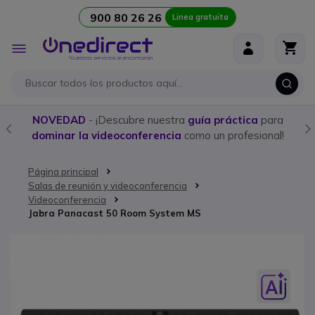
900 80 26 26
Linea gratuita
Ir al contenido
Toggle
Nav
NOVEDAD
- ¡Descubre nuestra
guía práctica
para
Co
dominar la videoconferencia
como un profesional!
Página principal
Salas de reunión y videoconferencia
Videoconferencia
Jabra Panacast 50 Room System MS
Saltar al final de la galería de imágenes