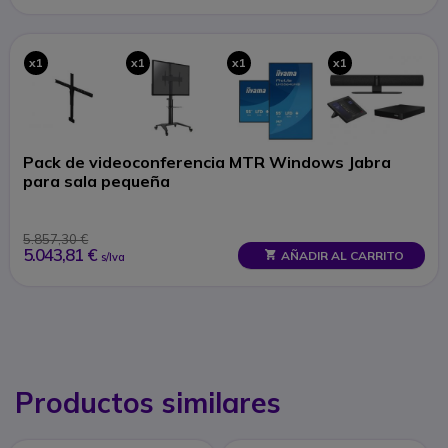
x1
x1
x1
x1
Pack de videoconferencia MTR Windows Jabra
para sala pequeña
5.857,30 €
5.043,81 €
AÑADIR AL CARRITO
s/Iva
Productos similares