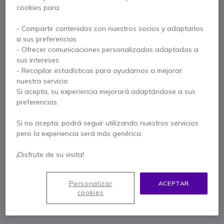
Vídeo 4K con 3 cámaras PTZ y campo de visión de 180º
cookies para:
Detección
de ocupación mediante sistema de conteo
integrado
- Compartir contenidos con nuestros socios y adaptarlos
Mostrar más
8 micrófonos para cubrir salas medianas
a sus preferencias
4 altavoces estéreo con supresión de vibraciones
- Ofrecer comunicaciones personalizadas adaptadas a
Se entrega con
Función Pizarra para compartir contenido en tiempo real
sus intereses
Conexión Plug & Play a PC vía USB-C, fácil y rápida
- Recopilar estadísticas para ayudarnos a mejorar
1 x Jabra PanaCast 50 - Gris
Compatible y certificado para Teams, Zoom (soporte
nuestro servicio
1 x Sistema de alimentación
1 x Soporte de pared
opcional)
Si acepta, su experiencia mejorará adaptándose a sus
preferencias.
1 x Cable USB de carga de 2 metros
1 x Cable de conexión a PC USB-C a USB-A
Si no acepta, podrá seguir utilizando nuestros servicios
pero la experiencia será más genérica.
Guía de inicio rápido
¡Disfrute de su visita!
Contacte a nuestros expertos -
Linea gratuita
Personalizar
ACEPTAR
900 80 26 26
F.A.Q
Live Chat
cookies