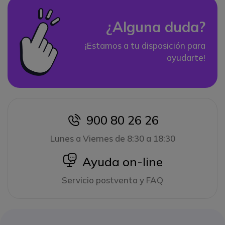
¿Alguna duda?
¡Estamos a tu disposición para
ayudarte!
900 80 26 26
icon
Lunes a Viernes de 8:30 a 18:30
icon
Ayuda on-line
Servicio postventa y FAQ