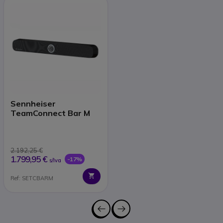
Sennheiser
TeamConnect Bar M
2.192,25 €
1.799,95 €
-17%
s/Iva
Ref: SETCBARM