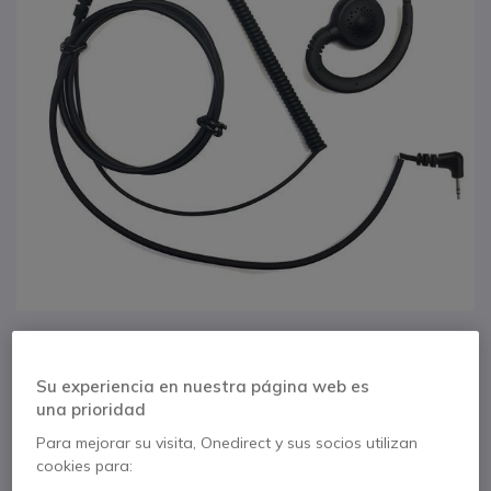
1
Kit auricular higiénico
Saltar al comienzo de la galería de imágenes
Su experiencia en nuestra página web es
conexión Motorola 1
una prioridad
Para mejorar su visita, Onedirect y sus socios utilizan
pin
cookies para: