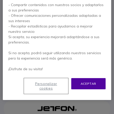
Ref. del producto: PIPRO1708 // Ref. fabricante: PRO1708
- Compartir contenidos con nuestros socios y adaptarlos
Kit manos libres higiénico para walkie talkies con
a sus preferencias
conexión Motorola 1 pin
- Ofrecer comunicaciones personalizadas adaptadas a
5 de 1 Reseñas
sus intereses
- Recopilar estadísticas para ayudarnos a mejorar
17,95 €
s/Iva
21,72 €
Iva incl.
nuestro servicio
Si acepta, su experiencia mejorará adaptándose a sus
Cantidad
AÑADIR AL CARRITO
preferencias.
Si no acepta, podrá seguir utilizando nuestros servicios
PRESUPUESTO EN 4 H
pero la experiencia será más genérica.
No está disponible
¡Disfrute de su visita!
3 meses de garantía
del fabricante
Personalizar
ACEPTAR
Paga en 3 pagos de
7,24 €
Mostrar más
cookies