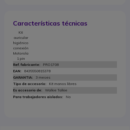
Características técnicas
Kit
auricular
higiénico
conexión
Motorola
1 pin
PRO1708
8435550815378
3 meses
Kit manos libres
Walkie Talkie
No