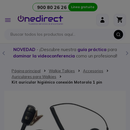
900 80 26 26
Linea gratuita
Ir al contenido
Toggle
Nav
NOVEDAD
- ¡Descubre nuestra
guía práctica
para
dominar la videoconferencia
como un profesional!
Página principal
Walkie Talkies
Accesorios
Auriculares para Walkies
Kit auricular higiénico conexión Motorola 1 pin
Saltar al final de la galería de imágenes