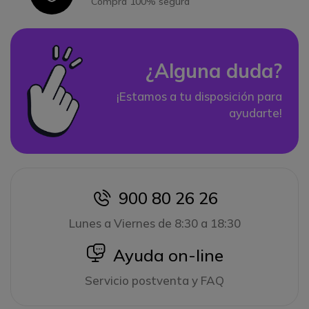
Compra 100% segura
¿Alguna duda?
¡Estamos a tu disposición para
ayudarte!
900 80 26 26
icon
Lunes a Viernes de 8:30 a 18:30
icon
Ayuda on-line
Servicio postventa y FAQ