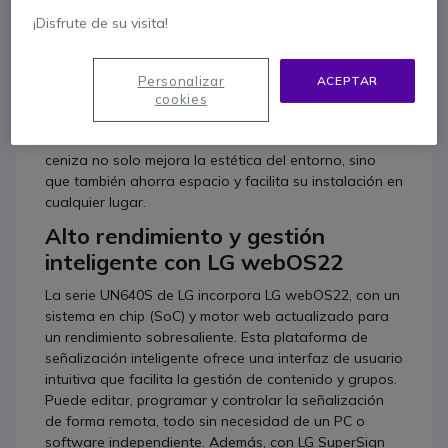
excepcional.
¡Disfrute de su visita!
Diseño elegante y espacio
eficiente
Personalizar
ACEPTAR
El diseño de esta serie de señalización LG destaca
cookies
por su delgadez, ocupando menos espacio que los
modelos convencionales. Su sofisticado color azul
ceniza no solo mejora la estética del entorno, sino
que también ahorra espacio y facilita su instalación en
cualquier lugar.
Alto rendimiento y gestión
inteligente con LG webOS22
La serie UN640S de LG incorpora LG webOS22, con un
sistema en chip (SoC) y motor web actualizado para
un rendimiento sobresaliente. Esta plataforma de
señalización inteligente ofrece una interfaz de usuario
intuitiva que facilita la gestión de contenido y grupos.
Puede editar, programar y controlar la señalización
de forma remota, todo sin necesidad de un PC o
software independiente. Además, con LG SuperSign