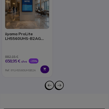
iiyama ProLite
LH5560UHS-B2AG
Pantalla Profesional
55"
882,15 €
658,95 €
-25%
s/Iva
Ref: IIYLH5560UHSB2A