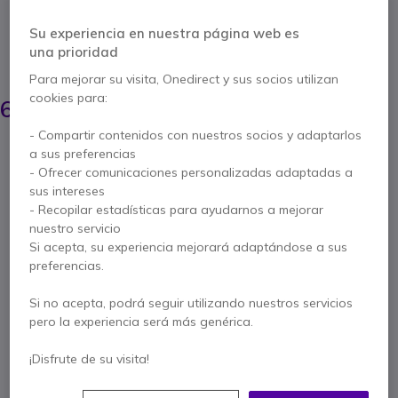
a 86 pulgadas
Su experiencia en nuestra página web es
5 de 5 Reseñas
una prioridad
AHORRA 33,00 €
Para mejorar su visita, Onedirect y sus socios utilizan
97,85 €
cookies para:
64,95 €
s/Iva
-
78,59 €
Iva incl.
- Compartir contenidos con nuestros socios y adaptarlos
Cantidad
a sus preferencias
AÑADIR AL CARRITO
- Ofrecer comunicaciones personalizadas adaptadas a
sus intereses
PRESUPUESTO EN 4 H
- Recopilar estadísticas para ayudarnos a mejorar
nuestro servicio
Si acepta, su experiencia mejorará adaptándose a sus
No está disponible
preferencias.
31 productos en stock plataforma
Entrega:
5-7 días
Si no acepta, podrá seguir utilizando nuestros servicios
pero la experiencia será más genérica.
5 años de garantía
del fabricante
¡Disfrute de su visita!
Paga en 3 pagos de
26,20 €
Mostrar más