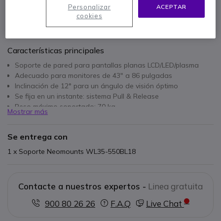
Personalizar
ACEPTAR
cookies
Características principales
Soporte de pared para pantallas planas LCD/LED/plasma
Adecuado para monitores de 43" a 86 pulgadas
Inclinación de 12° para un ángulo de visión óptimo
Se fija en un instante: sistema Pull & Release
Peso máximo soportado: 70 kg
Mostrar más
Soporte ultrafino: 3,3 cm
Montaje VESA: de 100 x 100 mm a 800 x 400 mm
Se entrega con
1 x Soporte Neomounts WL35-550BL18
Contacte a nuestros expertos -
Linea gratuita
900 80 26 26
F.A.Q
Live Chat