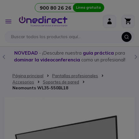
900 80 26 26
Linea gratuita
Ir al contenido
Toggle
Nav
NOVEDAD
- ¡Descubre nuestra
guía práctica
para
dominar la videoconferencia
como un profesional!
Página principal
Pantallas profesionales
Accesorios
Soportes de pared
Neomounts WL35-550BL18
Saltar al final de la galería de imágenes