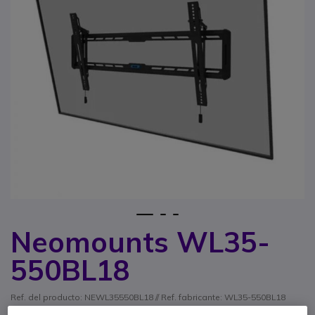
1
2
3
Neomounts WL35-
Saltar al comienzo de la galería de imágenes
550BL18
Ref. del producto: NEWL35550BL18 // Ref. fabricante: WL35-550BL18
Soporte de pared inclinable para pantallas de 43