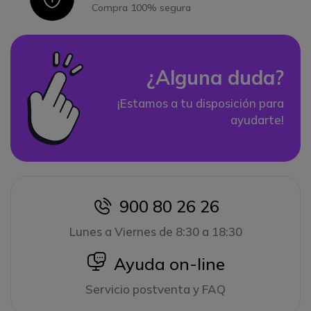
Compra 100% segura
¿Alguna duda?
¡Estamos a tu disposición para
ayudarte!
900 80 26 26
icon
Lunes a Viernes de 8:30 a 18:30
icon
Ayuda on-line
Servicio postventa y FAQ