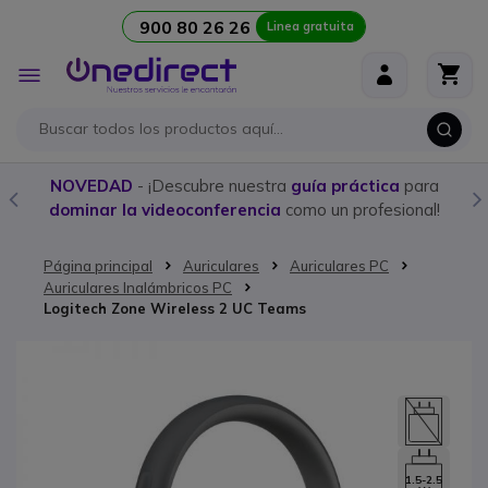
900 80 26 26
Linea gratuita
Ir al contenido
Toggle
Nav
NOVEDAD
- ¡Descubre nuestra
guía práctica
para
dominar la videoconferencia
como un profesional!
Página principal
Auriculares
Auriculares PC
Auriculares Inalámbricos PC
Logitech Zone Wireless 2 UC Teams
Saltar al final de la galería de imágenes
1.5-2.5