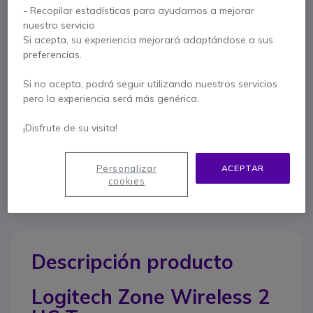
- Recopilar estadísticas para ayudarnos a mejorar
nuestro servicio
Más versiones:
Si acepta, su experiencia mejorará adaptándose a sus
preferencias.
Logitech Zone Wireless 2
299,95 €
Si no acepta, podrá seguir utilizando nuestros servicios
211,95 €
s/Iva
pero la experiencia será más genérica.
¡Disfrute de su visita!
Contacte a nuestros expertos -
Linea gratuita
900 80 26 26
F.A.Q
Live Chat
Personalizar
ACEPTAR
cookies
Descripción producto
Logitech Zone Wireless 2