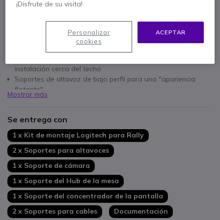
¡Disfrute de su visita!
Personalizar
ACEPTAR
Características principales
cookies
Compatible con Logitech Rally / Logitech Rally Plus
Soporte de cámara invertible para montaje en pared e
instalación cerca del techo
Soportes de altavoz de bajo perfil para una "apariencia
flotante"
Mostrar más
Soportes ventilados para los hubs de pantalla y mesa
Soportes de retención de cables para una conexión segura
Se entrega con
1 x Kit de montaje Logitech para Rally
2 x Soportes para altavoces
1 x Soporte de cámara
1 x Soporte del Hub de la mesa
1 x Soporte del concentrador de la pantalla
2 x Soportes para cables
Documentación