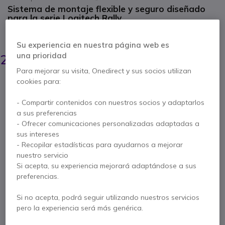
Sistema de montaje flexible y seguro diseñado
para la serie Logitech Rally
AHORRA 68,00 €
Su experiencia en nuestra página web es
294,75 €
una prioridad
226,95 €
s/Iva
-
274,61 €
Iva incl.
Para mejorar su visita, Onedirect y sus socios utilizan
Cantidad
cookies para:
AÑADIR AL CARRITO
- Compartir contenidos con nuestros socios y adaptarlos
a sus preferencias
PRESUPUESTO EN 4 H
- Ofrecer comunicaciones personalizadas adaptadas a
sus intereses
No está disponible
- Recopilar estadísticas para ayudarnos a mejorar
96 productos en stock plataforma
nuestro servicio
Entrega:
5-7 días
Si acepta, su experiencia mejorará adaptándose a sus
preferencias.
Paga en 3 pagos de
91,54 €
Mostrar más
Si no acepta, podrá seguir utilizando nuestros servicios
pero la experiencia será más genérica.