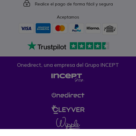
Icon
Realice el pago de forma fácil y segura
Aceptamos
Onedirect, una empresa del Grupo INCEPT