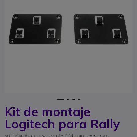
1
2
3
4
Kit de montaje
Saltar al comienzo de la galería de imágenes
Logitech para Rally
Ref. del producto: LORALLYKIT // Ref. fabricante: 939-001644