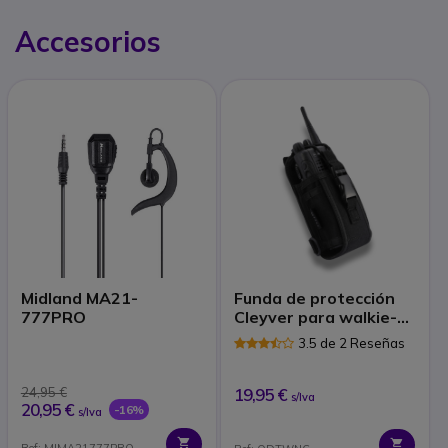
Accesorios
Midland MA21-
Funda de protección
777PRO
Cleyver para walkie-
talkies
3.5 de 2 Reseñas
24,95 €
19,95 €
s/Iva
20,95 €
-16%
s/Iva