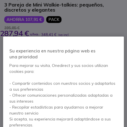
3 Pareja de Mini Walkie-talkies: pequeños,
discretos y elegantes
AHORRA 107,91 €
PACK
395,85 €
287,94 €
s/Iva
-
348,41 €
Iva incl.
Cantidad
Su experiencia en nuestra página web es
AÑADIR AL CARRITO
una prioridad
Para mejorar su visita, Onedirect y sus socios utilizan
PRESUPUESTO EN 4 H
cookies para:
Más de
100 productos
en stock
- Compartir contenidos con nuestros socios y adaptarlos
Entrega:
24/48 h
a sus preferencias
Incluido en este pack:
- Ofrecer comunicaciones personalizadas adaptadas a
sus intereses
- Recopilar estadísticas para ayudarnos a mejorar
x3
Midland 777PRO
nuestro servicio
Si acepta, su experiencia mejorará adaptándose a sus
preferencias.
95,98 €