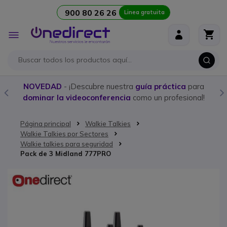
900 80 26 26
Linea gratuita
Ir al contenido
Toggle
Nav
NOVEDAD
- ¡Descubre nuestra
guía práctica
para
dominar la videoconferencia
como un profesional!
Página principal
Walkie Talkies
Walkie Talkies por Sectores
Walkie talkies para seguridad
Pack de 3 Midland 777PRO
Saltar al final de la galería de imágenes