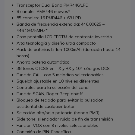
Transceptor Dual Band PMR446/LPD
8 canales PMR446 nuevos*
85 canales: 16 PMR446 + 69 LPD
Banda de frecuencia extendida: 446.00625 –
446.19375MHz*
Gran pantalla LCD EEDTM de contraste invertido
Alta tecnología y diseño ultra compacto
Pack de baterías Li-Ion 1000mAh (duración hasta 14
horas)
Ahorro batería automático
38 tonos CTCSS en TX y RX y 104 códigos DCS
Función CALL con 5 melodías seleccionables
Squelch ajustable en 10 niveles diferentes
Controles para la selección del canal
Función SCAN, Roger Beep on/off
Bloqueo de teclado para evitar la pulsación
accidental de cualquier botón
Selección alta/baja potencia (banda PMR)
Side tone: silenciador ruido de fin de transmisión
Función VOX con 9 niveles seleccionables
Conexión de PIN: Específica