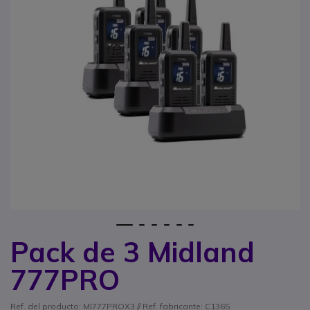
1
2
3
4
5
6
Pack de 3 Midland
Saltar al comienzo de la galería de imágenes
777PRO
Ref. del producto: MI777PROX3 // Ref. fabricante: C1365