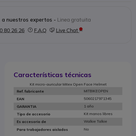
adios de mano Mitex
 a nuestros expertos -
Linea gratuita
0 80 26 26
F.A.Q
Live Chat
Características técnicas
Kit micro-auricular Mitex Open Face Helmet
MITBIKEOPEN
Ref. fabricante
5060217971345
EAN
1 año
GARANTIA
Kit manos libres
Tipo de accesorio
Walkie Talkie
Es accesorio de
No
Para trabajadores aislados