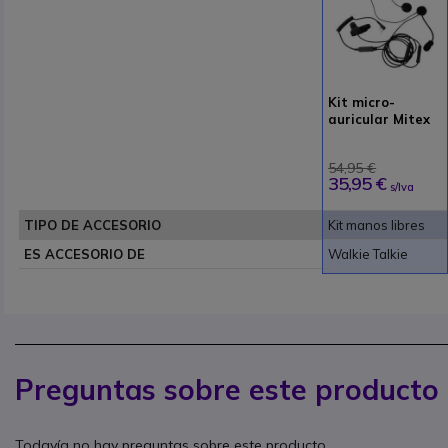
Kit micro-
auricular Mitex
Open Face
Helmet
54,95 €
35,95 €
s/Iva
TIPO DE ACCESORIO
Kit manos libres
ES ACCESORIO DE
Walkie Talkie
Preguntas sobre este producto
Todavía no hay preguntas sobre este producto