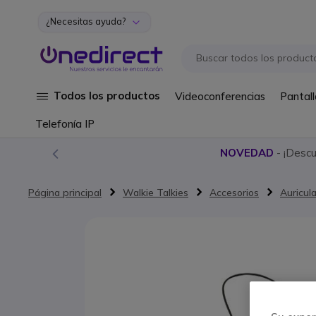
¿Necesitas ayuda?
Ir al contenido
Todos los productos
Videoconferencias
Pantall
Telefonía IP
NOVEDAD
- ¡Desc
Página principal
Walkie Talkies
Accesorios
Auricul
Saltar al final de la galería de imágenes