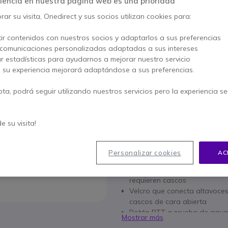
iencia en nuestra página web es una prioridad
AHORRA 19,00 €
ar su visita, Onedirect y sus socios utilizan cookies para:
54,95 €
35,95 €
s/Iva
-
43,50 €
Iva incl.
ir contenidos con nuestros socios y adaptarlos a sus preferencias
 comunicaciones personalizadas adaptadas a sus intereses
Cantidad
ar estadísticas para ayudarnos a mejorar nuestro servicio
AÑADIR
, su experiencia mejorará adaptándose a sus preferencias.
No está disponible
pta, podrá seguir utilizando nuestros servicios pero la experiencia s
1 año de garantía
del fab
de su visita!
Paga en 3 pagos de
14,50
Personalizar cookies
AC
Características principales
Solución ideal para motocicl
requieren cascos
Velcro que conecta altavoces
cascos de cara abierta
Botón PTT a prueba de agua p
Mostrar más
palanca de cambios