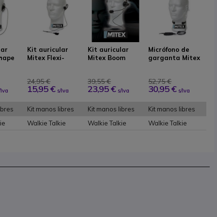
lar
Kit auricular
Kit auricular
Micrófono de
hape
Mitex Flexi-
Mitex Boom
garganta Mitex
Hanger
Throat Mic
24,95 €
39,55 €
52,75 €
15,95 €
23,95 €
30,95 €
/Iva
s/Iva
s/Iva
s/Iva
ibres
Kit manos libres
Kit manos libres
Kit manos libres
ie
Walkie Talkie
Walkie Talkie
Walkie Talkie