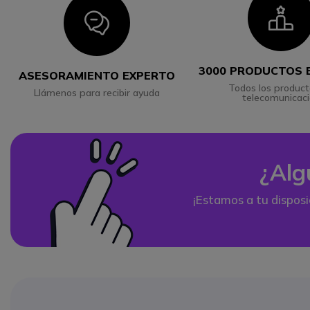
I
Icon
3000 PRODUCTOS 
ASESORAMIENTO EXPERTO
Todos los product
Llámenos para recibir ayuda
telecomunicac
¿Alg
¡Estamos a tu disposi