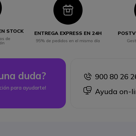
con
Icon
EN STOCK
ENTREGA EXPRESS EN 24H
POSTV
os de
95% de pedidos en el mismo día
Gest
ión
una duda?
900 80 26 2
icon
ción para ayudarte!
icon
Ayuda on-li