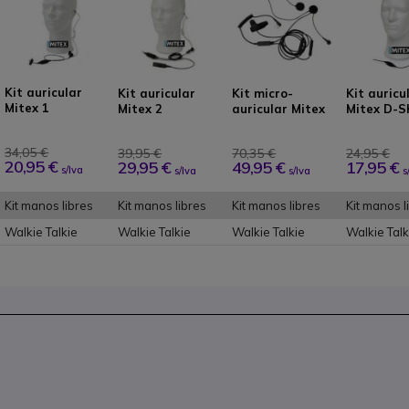
Kit auricular
Kit auricular
Kit micro-
Kit auricu
Mitex 1
Mitex 2
auricular Mitex
Mitex D-S
Closed Face
Helmet
34,05 €
39,95 €
70,35 €
24,95 €
20,95 €
29,95 €
49,95 €
17,95 €
s/Iva
s/Iva
s/Iva
s
Kit manos libres
Kit manos libres
Kit manos libres
Kit manos l
Walkie Talkie
Walkie Talkie
Walkie Talkie
Walkie Talk