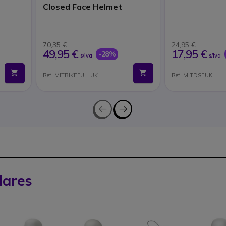
Closed Face Helmet
70,35 €
24,95 €
49,95 €
17,95 €
-28%
s/Iva
s/Iva
Ref: MITBIKEFULLUK
Ref: MITDSEUK
lares