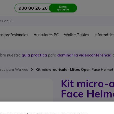
Linea
900 80 26 26
gratuita
as profesionales
Auriculares PC
Walkie Talkies
Informátic
ubre nuestra
guía práctica
para
dominar la videoconferencia
c
ares para Walkies
Kit micro-auricular Mitex Open Face Helmet
Kit micro-
Face Helm
Ref. del producto: MITBIKEOPEN // R
Kit micro-auricular con