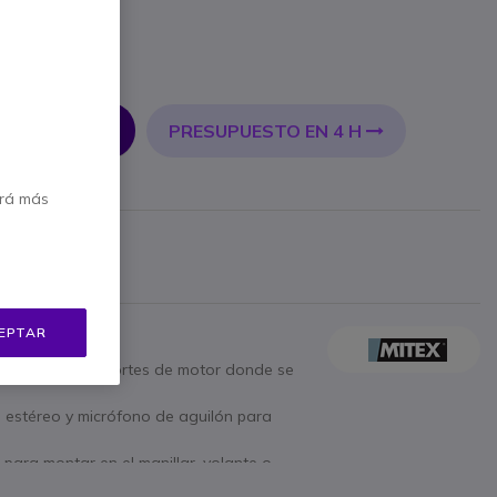
PRESUPUESTO EN 4 H
 AL CARRITO
erá más
ricante
 €
Mostrar más
EPTAR
istas y otros deportes de motor donde se
 estéreo y micrófono de aguilón para
ara montar en el manillar, volante o