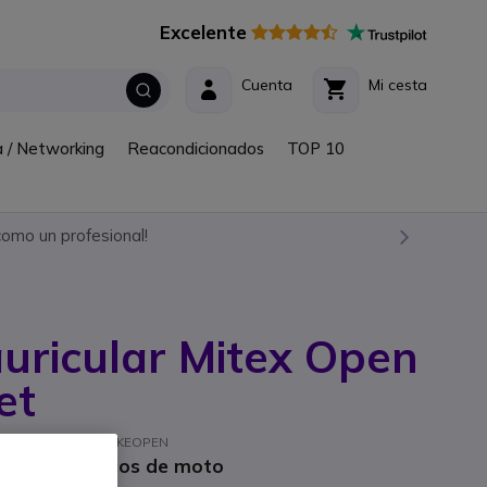
Excelente
Cuenta
Mi cesta
a / Networking
Reacondicionados
TOP 10
omo un profesional!
auricular Mitex Open
et
ef. fabricante: MITBIKEOPEN
 PTT para cascos de moto