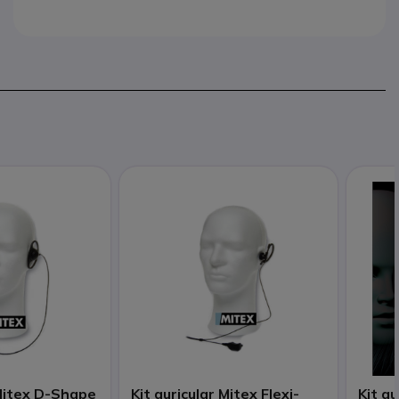
 Mitex D-Shape
Kit auricular Mitex Flexi-
Kit a