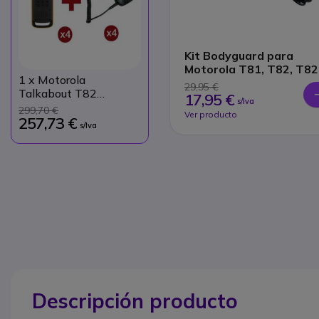
Kit Bodyguard para
Motorola T81, T82, T82
1
x Motorola
T92
29,95 €
Talkabout T82
17,95 €
s/Iva
Extreme x 4 +
299,70 €
Ver producto
Micrófonos de solapa x
257,73 €
s/Iva
4
Descripción producto