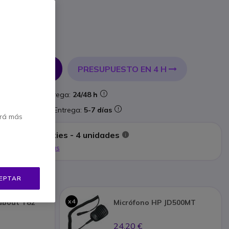
incl.
PRESUPUESTO EN 4 H
 AL CARRITO
ock
Entrega:
24/48 h
aforma
Entrega:
5-7 días
erá más
de walkie-talkies - 4 unidades
Mostrar más
d
EPTAR
x4
about T82
Micrófono HP JD500MT
24,20 €