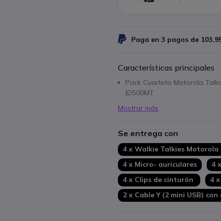
Paga en 3 pagos de
103,9
Características principales
Pack Cuarteto Motorola Talk
JD500MT
Mostrar más
Se entrega con
4 x Walkie Talkies Motorola
4 x Micro- auriculares
4 
4 x Clips de cinturón
4 x
2 x Cable Y (2 mini USB) con