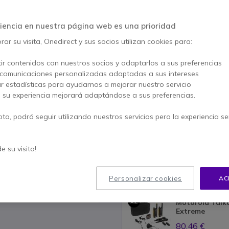
AHORRA 41,97 €
PACK
iencia en nuestra página web es una prioridad
299,70 €
257,73 €
s/Iva
-
311,85 €
Iva 
ar su visita, Onedirect y sus socios utilizan cookies para:
Cantidad
ir contenidos con nuestros socios y adaptarlos a sus preferencias
AÑADIR
 comunicaciones personalizadas adaptadas a sus intereses
ar estadísticas para ayudarnos a mejorar nuestro servicio
Más de
100 productos
en st
, su experiencia mejorará adaptándose a sus preferencias.
80 productos en stock plat
pta, podrá seguir utilizando nuestros servicios pero la experiencia s
Configuración básica 
39,95 €
de su visita!
* Precio por unida
Incluido en este pack:
Personalizar cookies
AC
x2
Motorola Talk
Extreme
80,46 €