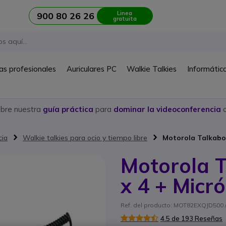
Linea
900 80 26 26
gratuita
as profesionales
Auriculares PC
Walkie Talkies
Informátic
ubre nuestra
guía práctica
para
dominar la videoconferencia
c
cia
Walkie talkies para ocio y tiempo libre
Motorola Talkabou
Motorola 
x 4 + Micr
Ref. del producto: MOT82EXQJD500 /
4.5 de 193 Reseñas