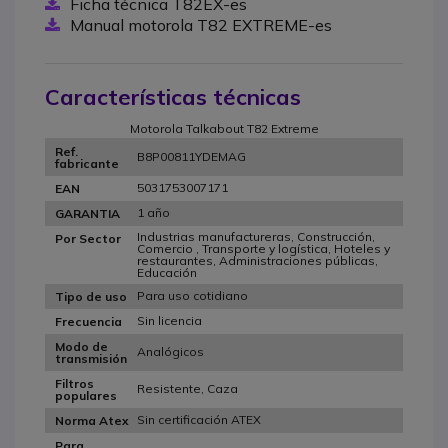
Ficha técnica T82EX-es
Manual motorola T82 EXTREME-es
Características técnicas
Motorola Talkabout T82 Extreme
Ref.
B8P00811YDEMAG
fabricante
5031753007171
EAN
1 año
GARANTIA
Industrias manufactureras, Construcción,
Por Sector
Comercio , Transporte y logística, Hoteles y
restaurantes, Administraciones públicas,
Educación
Para uso cotidiano
Tipo de uso
Sin licencia
Frecuencia
Modo de
Analógicos
transmisión
Filtros
Resistente, Caza
populares
Sin certificación ATEX
Norma Atex
Para