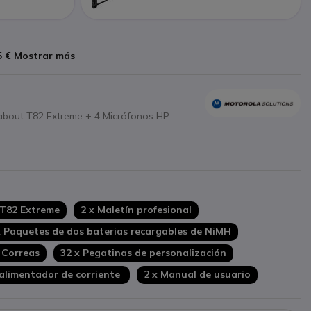
5 €
Mostrar más
about T82 Extreme + 4 Micrófonos HP
 T82 Extreme
2 x Maletín profesional
x Paquetes de dos baterias recargables de NiMH
 Correas
32 x Pegatinas de personalización
 alimentador de corriente
2 x Manual de usuario