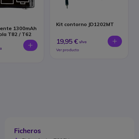
Kit contorno JD1202MT
tente 1300mAh
ola T82 / T62
19,95 €
s/Iva
va
Ver producto
Ficheros