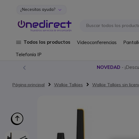
¿Necesitas ayuda?
Ir al contenido
Todos los productos
Videoconferencias
Pantall
Telefonía IP
NOVEDAD
- ¡Desc
Página principal
Walkie Talkies
Walkie Talkies sin licen
Saltar al final de la galería de imágenes