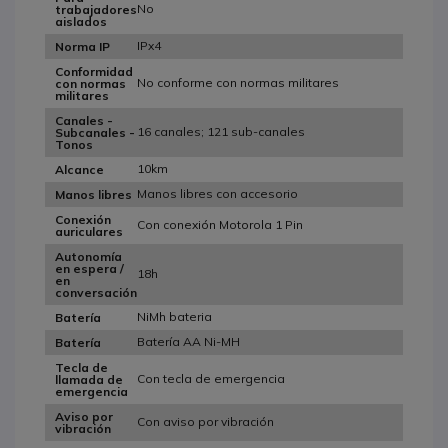
No
trabajadores
aislados
IPx4
Norma IP
Conformidad
No conforme con normas militares
con normas
militares
Canales -
16 canales; 121 sub-canales
Subcanales -
Tonos
10km
Alcance
Manos libres con accesorio
Manos libres
Conexión
Con conexión Motorola 1 Pin
auriculares
Autonomía
en espera /
18h
en
conversación
NiMh bateria
Batería
Batería AA Ni-MH
Batería
Tecla de
Con tecla de emergencia
llamada de
emergencia
Aviso por
Con aviso por vibración
vibración