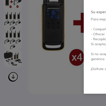
Su exper
Para mejor
- Compart
- Ofrecer
- Recopil
Si acepta
Si no ace
genérica.
¡Disfrute 
Saltar al comienzo de la galería de imágenes