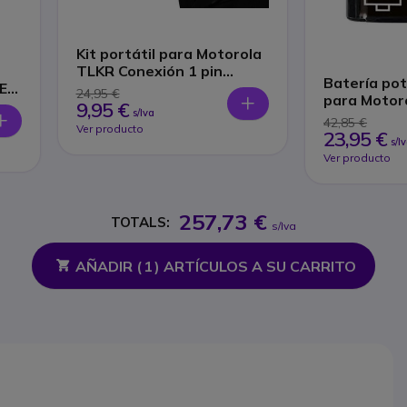
Kit portátil para Motorola
TLKR Conexión 1 pin
Batería po
EX,
T81,T82,T82EX, T92
24,95 €
para Motor
9,95 €
s/Iva
42,85 €
Ver producto
23,95 €
s/I
Ver producto
257,73 €
TOTALS:
s/Iva
AÑADIR (
1
) ARTÍCULOS A SU CARRITO