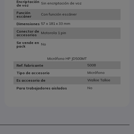
Encriptación
Sin encriptación de voz
de voz
Función
Con función escáner
escáner
57 x 181 x 33 mm
Dimensiones
Conector de
Motorola 1 pin
accesorios
Se vende en
No
pack
Micrófono HP JD500MT
5008
Ref. fabricante
Micrófono
Tipo de accesorio
Walkie Talkie
Es accesorio de
No
Para trabajadores aislados