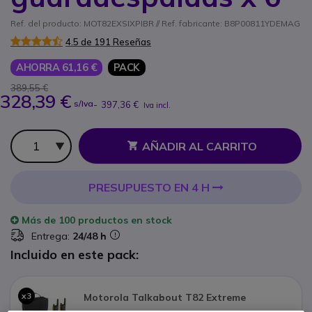
Ref. del producto: MOT82EXSIXPIBR // Ref. fabricante: B8P00811YDEMAG
4.5 de 191 Reseñas
AHORRA 61,16 €
PACK
389,55 €
328,39 €
s/Iva
-
397,36 €
Iva incl.
Cantidad
AÑADIR AL CARRITO
PRESUPUESTO EN 4 H
Más de
100 productos
en stock
Entrega:
24/48 h
Incluido en este pack:
x3
Motorola Talkabout T82 Extreme