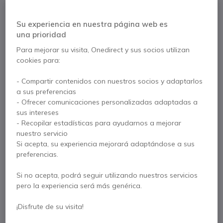
80,46 €
Su experiencia en nuestra página web es
una prioridad
x6
Kit contorno BR1708 para Motorola
Para mejorar su visita, Onedirect y sus socios utilizan
T60,T80,T80EX,T81,T82,T82EX, T92
cookies para:
14,50 €
- Compartir contenidos con nuestros socios y adaptarlos
a sus preferencias
- Ofrecer comunicaciones personalizadas adaptadas a
sus intereses
Paga en 3 pagos de
132,45 €
Mostrar más
- Recopilar estadísticas para ayudarnos a mejorar
nuestro servicio
Si acepta, su experiencia mejorará adaptándose a sus
preferencias.
Si no acepta, podrá seguir utilizando nuestros servicios
Características principales
pero la experiencia será más genérica.
Pack Motorola Talkabout T82 Extreme + 6 Kits
¡Disfrute de su visita!
Guardaespaldas BR1708