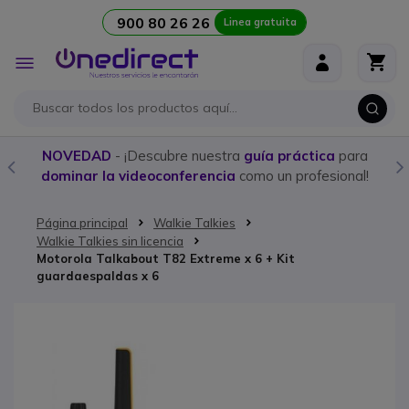
900 80 26 26
Linea gratuita
Ir al contenido
Toggle
Nav
NOVEDAD
- ¡Descubre nuestra
guía práctica
para
dominar la videoconferencia
como un profesional!
Página principal
Walkie Talkies
Walkie Talkies sin licencia
Motorola Talkabout T82 Extreme x 6 + Kit
guardaespaldas x 6
Saltar al final de la galería de imágenes