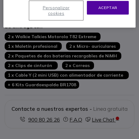
Personalizar
ACEPTAR
Mostrar más
cookies
Se entrega con
2 x Walkie Talkies Motorola T82 Extreme
1 x Maletín profesional
2 x Micro- auriculares
2 x Paquetes de dos baterias recargables de NiMH
2 x Clips de cinturón
2 x Correas
1 x Cable Y (2 mini USB) con alimentador de corriente
+ 6 Kits Guardaespalda BR1708
Contacte a nuestros expertos -
Linea gratuita
900 80 26 26
F.A.Q
Live Chat