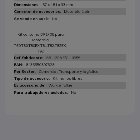
57 x 181 x 33 mm
Motorola 1 pin
No
Kit contorno BR1708 para
Motorola
T60,T80,T80EX,T81,T82,T82EX,
T92
BR-1708 E/C - 0555
8435550807328
Comercio , Transporte y logística
Kit manos libres
Walkie Talkie
No