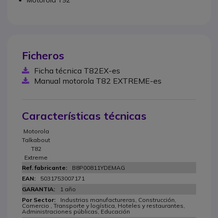
Motorola T92
Ficheros
Ficha técnica T82EX-es
Manual motorola T82 EXTREME-es
Características técnicas
Motorola
Talkabout
T82
Extreme
B8P00811YDEMAG
5031753007171
1 año
Industrias manufactureras, Construcción,
Comercio , Transporte y logística, Hoteles y restaurantes,
Administraciones públicas, Educación