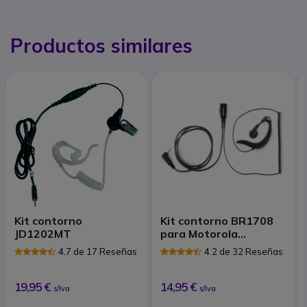
Productos similares
Kit contorno
Kit contorno BR1708
JD1202MT
para Motorola
T60,T80,T80EX,T81,T
4.7 de 17 Reseñas
4.2 de 32 Reseñas
82,T82EX, T92
19,95 €
14,95 €
s/Iva
s/Iva