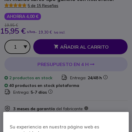
5 de 15 Reseñas
AHORRA 4,00 €
19,95 €
15,95 €
s/Iva
-
19,30 €
Iva incl.
Cantidad
AÑADIR AL CARRITO
PRESUPUESTO EN 4 H
2 productos
en stock
Entrega:
24/48 h
40 productos en stock plataforma
Entrega:
5-7 días
3 meses de garantía
del fabricante
Paga en 3 pagos de
6,43 €
Mostrar más
Su experiencia en nuestra página web es