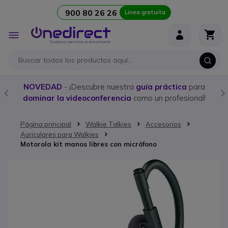
900 80 26 26
Linea gratuita
Ir al contenido
Toggle
Nav
NOVEDAD
- ¡Descubre nuestra
guía práctica
para
dominar la videoconferencia
como un profesional!
Página principal
Walkie Talkies
Accesorios
Auriculares para Walkies
Motorola kit manos libres con micrófono
Saltar al final de la galería de imágenes