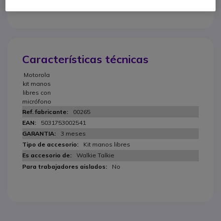
Características técnicas
Motorola
kit manos
libres con
micrófono
00265
5031753002541
3 meses
Kit manos libres
Walkie Talkie
No