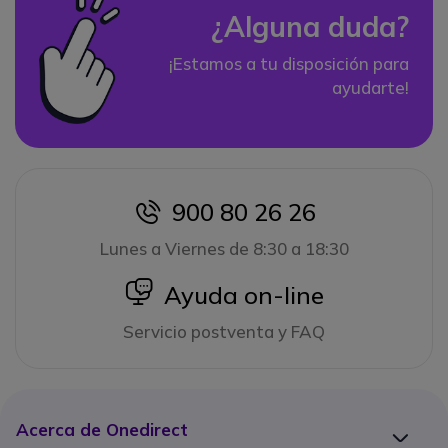
¿Alguna duda?
¡Estamos a tu disposición para
ayudarte!
900 80 26 26
icon
Lunes a Viernes de 8:30 a 18:30
icon
Ayuda on-line
Servicio postventa y FAQ
Acerca de Onedirect