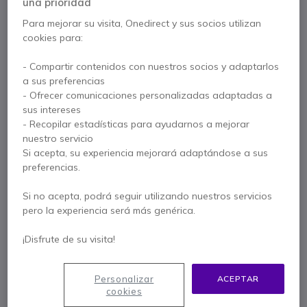
una prioridad
Para mejorar su visita, Onedirect y sus socios utilizan
cookies para:
Características principales
- Compartir contenidos con nuestros socios y adaptarlos
Compatible con toma walkie talkie Motorola 1 pin.
a sus preferencias
- Ofrecer comunicaciones personalizadas adaptadas a
Compatible con walkie talkie series
sus intereses
T60/T80/T80EX/T82/T82EX/T92
- Recopilar estadísticas para ayudarnos a mejorar
Mostrar más
nuestro servicio
Si acepta, su experiencia mejorará adaptándose a sus
preferencias.
Contacte a nuestros expertos -
Linea gratuita
Si no acepta, podrá seguir utilizando nuestros servicios
900 80 26 26
F.A.Q
Live Chat
pero la experiencia será más genérica.
¡Disfrute de su visita!
Personalizar
ACEPTAR
cookies
Descripción producto