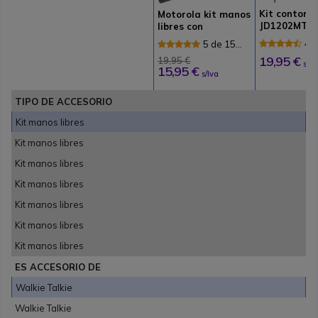
Kit contorn
Motorola kit manos
JD1202MT
libres con
micrófono
4.
5 de 15
Re
Reseñas
19,95 €
19,95 €
s/Iv
15,95 €
s/Iva
TIPO DE ACCESORIO
Kit manos libres
Kit manos libres
Kit manos libres
Kit manos libres
Kit manos libres
Kit manos libres
Kit manos libres
ES ACCESORIO DE
Walkie Talkie
Walkie Talkie