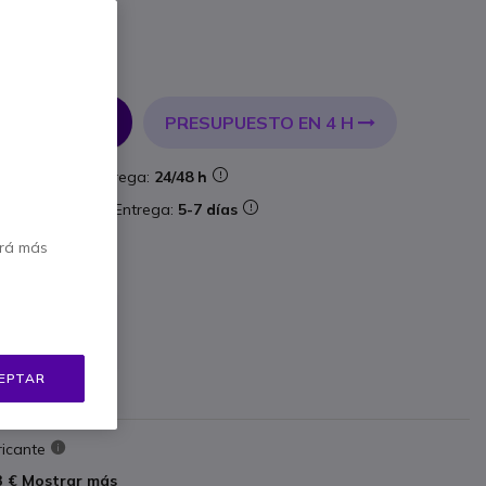
incl.
PRESUPUESTO EN 4 H
 AL CARRITO
ock
Entrega:
24/48 h
aforma
Entrega:
5-7 días
erá más
0
EPTAR
ricante
3 €
Mostrar más