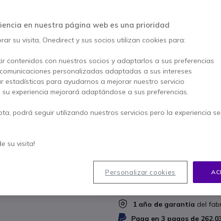
1249,75 €
649,66 €
iencia en nuestra página web es una prioridad
s/Iva
-
786,09 €
Iva 
ar su visita, Onedirect y sus socios utilizan cookies para:
Cantidad
AÑADIR
ir contenidos con nuestros socios y adaptarlos a sus preferencias
 comunicaciones personalizadas adaptadas a sus intereses
Más de
100 productos
en st
ar estadísticas para ayudarnos a mejorar nuestro servicio
, su experiencia mejorará adaptándose a sus preferencias.
43 productos en stock plat
Incluido en este pack:
pta, podrá seguir utilizando nuestros servicios pero la experiencia s
x5
Motorola XT46
de su visita!
129,93 €
Personalizar cookies
AC
1 año de garantía
del fab
Paga en 3 pagos de
262,0