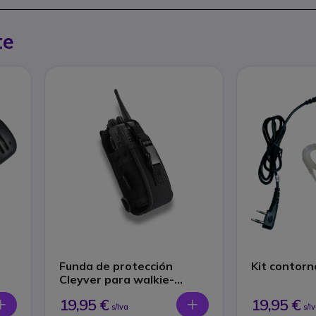
te
Funda de protección
Cleyver para walkie-
talkies
19,95 €
19,95 €
s/Iva
s/I