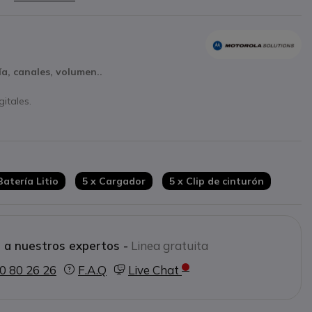
a, canales, volumen..
itales.
ma IP55
Batería Litio
5 x Cargador
5 x Clip de cinturón
 a nuestros expertos -
Linea gratuita
0 80 26 26
F.A.Q
Live Chat