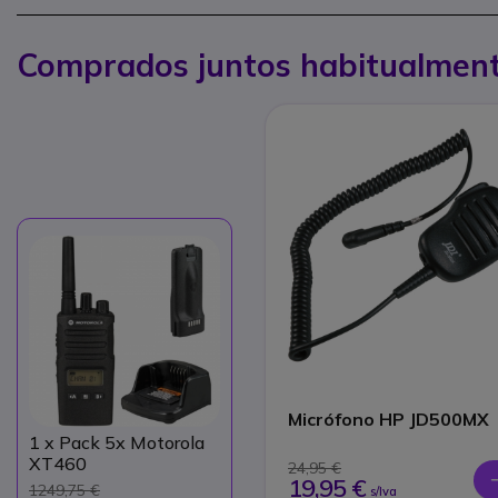
Comprados juntos habitualmen
Micrófono HP JD500MX
1
x Pack 5x Motorola
XT460
24,95 €
19,95 €
1249,75 €
s/Iva