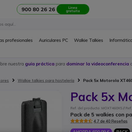
Linea
900 80 26 26
gratuita
as profesionales
Auriculares PC
Walkie Talkies
Informátic
ubre nuestra
guía práctica
para
dominar la videoconferencia
c
tores
Walkie talkies para hostelería
Pack 5x Motorola XT46
Pack 5x M
Ref. del producto: MOXT460X5 // Re
Pack de 5 walkies con pan
4.7 de 40 Reseñas
AHORRA 600,09 €
PACK