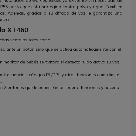
 instalación de walkies talkies ya existente sin necesidad de
o IP55 por lo que está protegido contra polvo y agua. También
das. Además, gracias a su cifrado de voz le garantiza una
ianza.
ola XT460
chas ventajas tales como:
mediante un botón sino que se activa automáticamente con el
 monitor de bebés se tratara si detecta ruido activa su voz
ar frecuencias, códigos PL/DPL y otras funciones como límite
..
 2 botones que le permitirán acceder a funciones y hacerlo