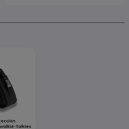
tección
walkie-talkies