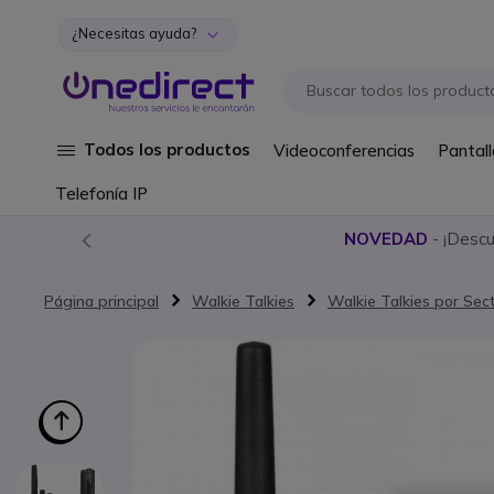
¿Necesitas ayuda?
Ir al contenido
Todos los productos
Videoconferencias
Pantall
Telefonía IP
NOVEDAD
- ¡Desc
Página principal
Walkie Talkies
Walkie Talkies por Sec
Saltar al final de la galería de imágenes