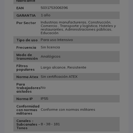
fabricante
5031753006396
EAN
1 año
GARANTIA
Industrias manufactureras, Construcción,
Por Sector
Comercio , Transporte y logística, Hoteles y
restaurantes, Administraciones públicas,
Educación
Para uso Intensivo
Tipo de uso
Sin licencia
Frecuencia
Modo de
Analógicos
transmisión
Filtros
Largo alcance, Resistente
populares
Sin certificación ATEX
Norma Atex
Para
No
trabajadores
aislados
IP55
Norma IP
Conformidad
Conforme con normas militares
con normas
militares
Canales -
8 - 38 - 181
Subcanales -
Tonos