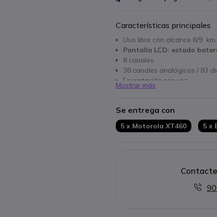
Características principales
Uso libre con alcance 6/9 km.
Pantalla LCD: estado baterí
8 canales.
38 canales analógicos / 83 dig
Encriptación por voz.
Mostrar más
Función Vox (sin accesorios).
Muy Robusto: certificado nor
Se entrega con
Batería Litio 2150 mh
Incluye Cargador individual
5 x Motorola XT460
5 x 
Contacte
90