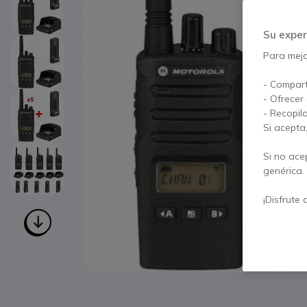
Su exper
Para mejor
- Compart
- Ofrecer
- Recopil
Si acepta
Si no ace
genérica.
¡Disfrute 
Saltar al comienzo de la galería de imágenes