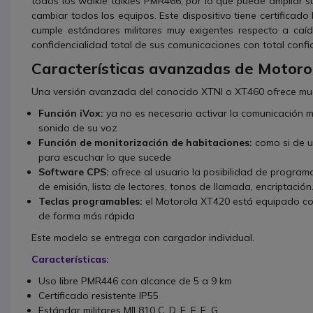
todos los walkie talkies PMR466, por lo que puede ampliar su
cambiar todos los equipos. Este dispositivo tiene certificad
cumple estándares militares muy exigentes respecto a caí
confidencialidad total de sus comunicaciones con total conf
Características avanzadas de Motor
Una versión avanzada del conocido XTNI o XT460 ofrece mu
Función iVox:
ya no es necesario activar la comunicación 
sonido de su voz
Función de monitorización de habitaciones:
como si de un
para escuchar lo que sucede
Software CPS:
ofrece al usuario la posibilidad de program
de emisión, lista de lectores, tonos de llamada, encriptación.
Teclas programables:
el Motorola XT420 está equipado con
de forma más rápida
Este modelo se entrega con cargador individual.
Características:
Uso libre PMR446 con alcance de 5 a 9 km
Certificado resistente IP55
Estándar militares MIL810 C, D, E, F, E, G