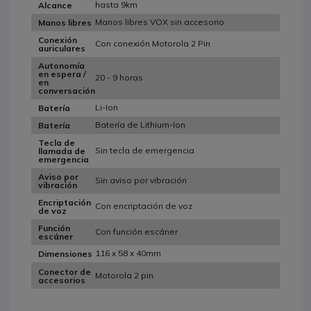
hasta 9km
Alcance
Manos libres VOX sin accesorio
Manos libres
Conexión
Con conexión Motorola 2 Pin
auriculares
Autonomía
en espera /
20 - 9 horas
en
conversación
Li-Ion
Batería
Batería de Lithium-Ion
Batería
Tecla de
Sin tecla de emergencia
llamada de
emergencia
Aviso por
Sin aviso por vibración
vibración
Encriptación
Con encriptación de voz
de voz
Función
Con función escáner
escáner
116 x 58 x 40mm
Dimensiones
Conector de
Motorola 2 pin
accesorios