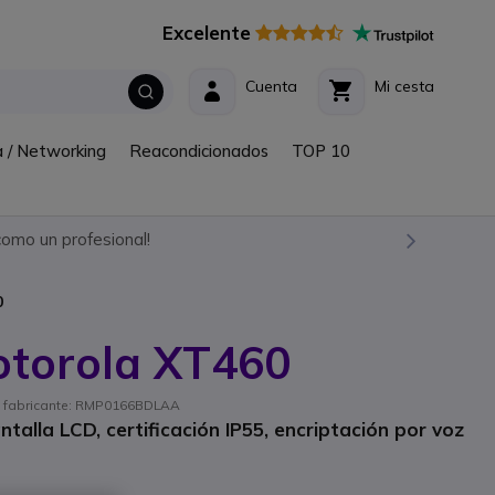
Excelente
Cuenta
Mi cesta
a / Networking
Reacondicionados
TOP 10
omo un profesional!
0
otorola XT460
f. fabricante: RMP0166BDLAA
talla LCD, certificación IP55, encriptación por voz