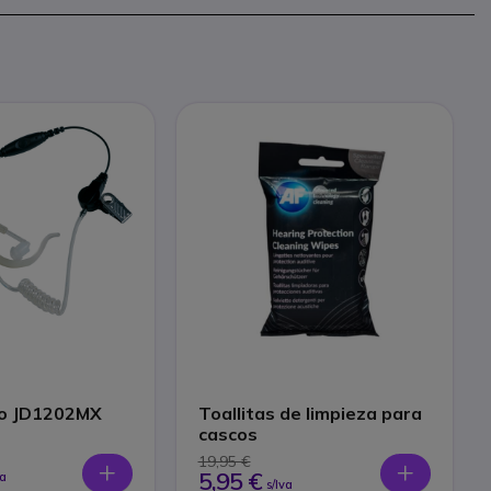
Kit contorno JD1202MX
Toallitas de limpieza para
cascos
19,95 €
5,95 €
va
s/Iva