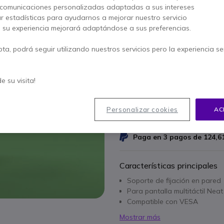
 comunicaciones personalizadas adaptadas a sus intereses
AHORRA 36,00 €
ar estadísticas para ayudarnos a mejorar nuestro servicio
344,95 €
, su experiencia mejorará adaptándose a sus preferencias.
308,95 €
s/Iva
-
373,83 €
Iva 
pta, podrá seguir utilizando nuestros servicios pero la experiencia s
Cantidad
AÑADIR
de su visita!
No está disponible
9 productos en stock plata
Personalizar cookies
AC
1 año de garantía
del fab
Paga en 3 pagos de
124,6
Características principales
Soporte de fijación en pared
Para pantalla multitáctil Ne
Compatible con VESA
Mostrar más