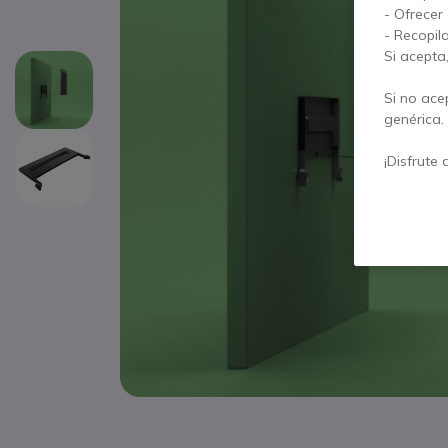
- Ofrecer
- Recopil
Si acepta
Si no ace
genérica.
¡Disfrute 
Saltar al comienzo de la galería de imágenes