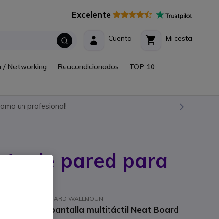
Excelente
Cuenta
Mi cesta
a / Networking
Reacondicionados
TOP 10
omo un profesional!
rte de pared para
d
ef. fabricante: NEATBOARD-WALLMOUNT
ared para la pantalla multitáctil Neat Board