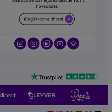
Y disfruta de los mejores descuentos y
novedades
¡Regístrarme ahora!
icon
Icon
Icon
Icon
Icon
Icon