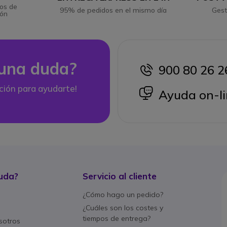
os de
95% de pedidos en el mismo día
Gest
ión
una duda?
900 80 26 2
icon
ción para ayudarte!
icon
Ayuda on-li
uda?
Servicio al cliente
¿Cómo hago un pedido?
¿Cuáles son los costes y
tiempos de entrega?
sotros