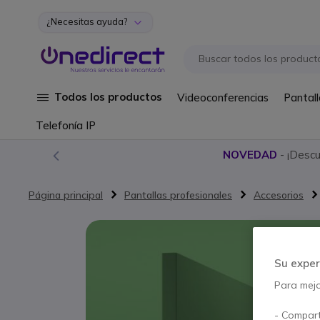
¿Necesitas ayuda?
Ir al contenido
Todos los productos
Videoconferencias
Pantall
Telefonía IP
NOVEDAD
- ¡Desc
Página principal
Pantallas profesionales
Accesorios
Saltar al final de la galería de imágenes
Su exper
Para mejor
- Compart