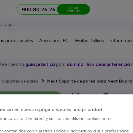
Linea
900 80 26 26
gratuita
as profesionales
Auriculares PC
Walkie Talkies
Informátic
ubre nuestra
guía práctica
para
dominar la videoconferencia
c
Soportes de pared
Neat Soporte de pared para Neat Board
Neat Sopo
Neat Boar
iencia en nuestra página web es una prioridad
ar su visita, Onedirect y sus socios utilizan cookies para:
Ref. del producto: NEATWALL // R
Soporte de fijación en p
ir contenidos con nuestros socios y adaptarlos a sus preferencias