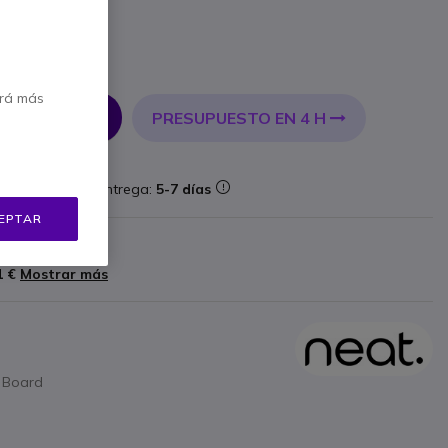
incl.
erá más
PRESUPUESTO EN 4 H
 AL CARRITO
forma
Entrega:
5-7 días
EPTAR
ricante
1 €
Mostrar más
at Board