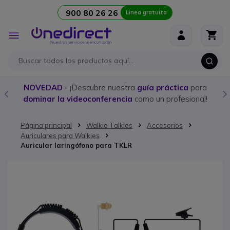
900 80 26 26
Linea gratuita
Ir al contenido
Toggle
Nav
NOVEDAD
- ¡Descubre nuestra
guía práctica
para
dominar la videoconferencia
como un profesional!
Página principal
Walkie Talkies
Accesorios
Auriculares para Walkies
Auricular laringófono para TKLR
Saltar al final de la galería de imágenes