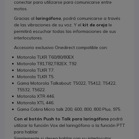
conectar para utilizarse para comunicarse entre
motos.
Gracias al
laringófono
, podrá comunicarse a través
de las vibraciones de su voz. Y el
kit de oreja
le
permitirá escuchar todas las informaciones de sus
interlocutores.
Accesorio exclusivo Onedirect compatible con:
Motorola TLKR T60/80/80EX
Motorola T81,T82,T82EX, T92
Motorola TLKR T7.
Motorola TLKR T5.
Gama Motorola Talkabout: T5022, T5412, T5422,
T5532, T5622.
Motorola XTR 446.
Motorola XTL 446.
Gama Cobra Micro talk 200, 600, 800, 800 Plus, 975.
Con el botón Push to Talk para laringófono
podrá
utilizar la función Vox del laringófono o la función PTT
para hablar.
Simplemente si desea hablar con su interlocutor,