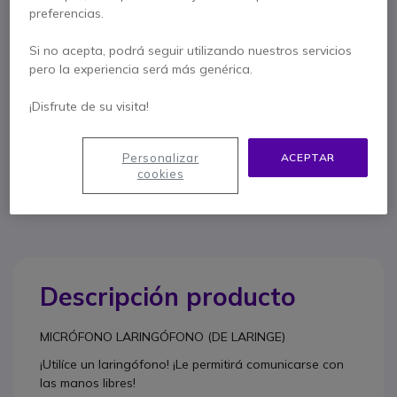
Máxima comodidad
preferencias.
Función (PTT) Push-to-Talk
Conexión de 1 pin.
Si no acepta, podrá seguir utilizando nuestros servicios
Almohadillas de silicona transparente
pero la experiencia será más genérica.
Mostrar más
¡Disfrute de su visita!
Contacte a nuestros expertos -
Linea gratuita
Personalizar
ACEPTAR
cookies
900 80 26 26
F.A.Q
Live Chat
Descripción producto
MICRÓFONO LARINGÓFONO (DE LARINGE)
¡Utilíce un laringófono! ¡Le permitirá comunicarse con
las manos libres!