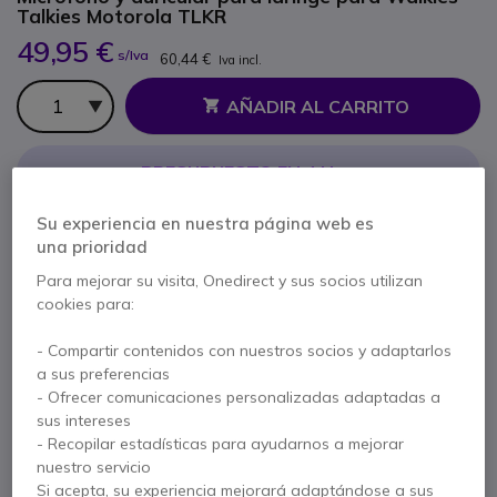
Talkies Motorola TLKR
49,95 €
s/Iva
60,44 €
Iva incl.
Cantidad
AÑADIR AL CARRITO
PRESUPUESTO EN 4 H
No está disponible
Su experiencia en nuestra página web es
una prioridad
Para mejorar su visita, Onedirect y sus socios utilizan
3 meses de garantía
del fabricante
cookies para:
Paga en 3 pagos de
20,15 €
Mostrar más
- Compartir contenidos con nuestros socios y adaptarlos
a sus preferencias
- Ofrecer comunicaciones personalizadas adaptadas a
sus intereses
- Recopilar estadísticas para ayudarnos a mejorar
Características principales
nuestro servicio
Si acepta, su experiencia mejorará adaptándose a sus