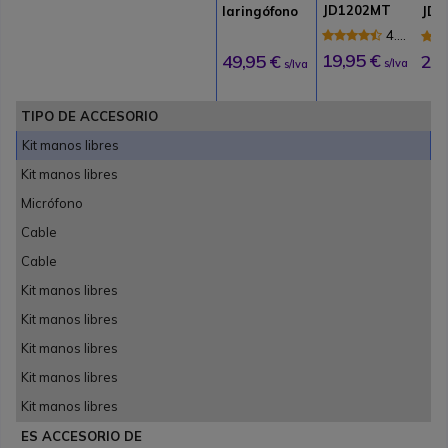
JD1202MT
laringófono
JD5
para TKLR
4.7
de
19,95 €
49,95 €
24,
s/Iva
s/Iva
17
Reseñas
TIPO DE ACCESORIO
Kit manos libres
Kit manos libres
Micrófono
Cable
Cable
Kit manos libres
Kit manos libres
Kit manos libres
Kit manos libres
Kit manos libres
ES ACCESORIO DE