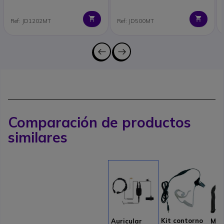
Ref: JD1202MT
Ref: JD500MT
Comparación de productos
similares
Kit contorno
Auricular
Mic