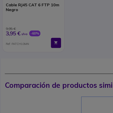
Cable RJ45 CAT 6 FTP 10m
Negro
9,95 €
3,95 €
-60%
s/Iva
Ref: PATCH10MN
Comparación de productos simi