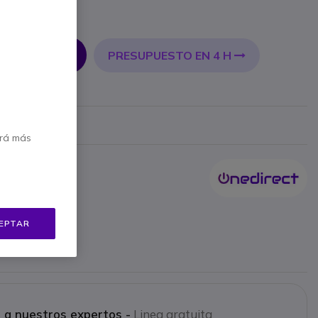
PRESUPUESTO EN 4 H
 AL CARRITO
Mostrar más
erá más
a 100 Ohms.
ro.
EPTAR
io.
568.
 a nuestros expertos -
Linea gratuita