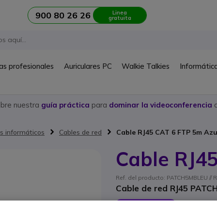
Linea
900 80 26 26
gratuita
as profesionales
Auriculares PC
Walkie Talkies
Informátic
ubre nuestra
guía práctica
para
dominar la videoconferencia
c
s informáticos
Cables de red
Cable RJ45 CAT 6 FTP 5m Azu
Cable RJ4
Ref. del producto: PATCH5MBLEU // R
Cable de red RJ45 PATCH
AHORRA 6,00 €