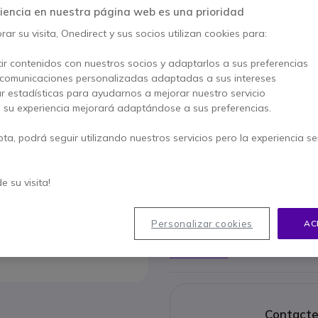
9,95 €
iencia en nuestra página web es una prioridad
3,95 €
s/Iva
-
4,78 €
Iva incl.
ar su visita, Onedirect y sus socios utilizan cookies para:
Cantidad
AÑADIR
ir contenidos con nuestros socios y adaptarlos a sus preferencias
 comunicaciones personalizadas adaptadas a sus intereses
No está disponible
ar estadísticas para ayudarnos a mejorar nuestro servicio
, su experiencia mejorará adaptándose a sus preferencias.
Paga en 3 pagos de
1,59 €
pta, podrá seguir utilizando nuestros servicios pero la experiencia s
Características principales
de su visita!
Cables AWG 26/7 Impedianci
Conectores de contacto de o
Conductor de cobre.
Personalizar cookies
AC
Blindado con papel de alumin
Norma de cableado EIA / TIA 
Mostrar más
Cubierta de PVC.
Color Azul.
Longitud: 5 metros.
Contacte