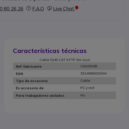
0 80 26 26
F.A.Q
Live Chat
Características técnicas
Cable RJ45 CAT 6 FTP 5m Azul
C6S0500B
Ref. fabricante
3524898425044
EAN
Cable
Tipo de accesorio
PC y red
Es accesorio de
No
Para trabajadores aislados