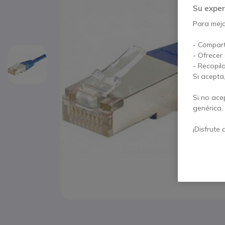
Su exper
Para mejor
- Compart
- Ofrecer
- Recopil
Si acepta
Si no ace
genérica.
¡Disfrute 
Saltar al comienzo de la galería de imágenes