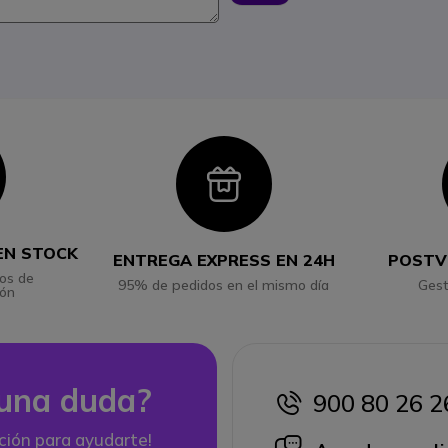
con
Icon
EN STOCK
ENTREGA EXPRESS EN 24H
POSTV
os de
95% de pedidos en el mismo día
Gest
ión
una duda?
900 80 26 2
icon
ción para ayudarte!