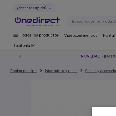
¿Necesitas ayuda?
Ir al contenido
Todos los productos
Videoconferencias
Pantall
Telefonía IP
NOVEDAD
- ¡Desc
Página principal
Informática y redes
Cables y accesorio
Saltar al final de la galería de imágenes