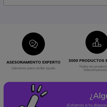
I
Icon
3000 PRODUCTOS 
ASESORAMIENTO EXPERTO
Todos los product
Llámenos para recibir ayuda
telecomunicac
¿Alg
¡Estamos a tu disposi