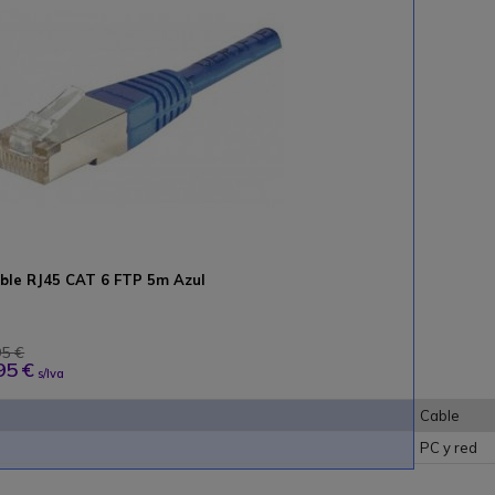
ble RJ45 CAT 6 FTP 5m Azul
95 €
95 €
s/Iva
Cable
PC y red