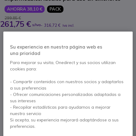
AHORRA 38,10 €
PACK
299,85 €
261,75 €
s/Iva
-
316,72 €
Iva incl.
Cantidad
AÑADIR AL CARRITO
Su experiencia en nuestra página web es
una prioridad
PRESUPUESTO EN 4 H
Para mejorar su visita, Onedirect y sus socios utilizan
cookies para:
32 productos
en stock
Entrega:
24/48 h
- Compartir contenidos con nuestros socios y adaptarlos
a sus preferencias
Configuración básica de walkie-talkies - 6
- Ofrecer comunicaciones personalizadas adaptadas a
unidades
sus intereses
59,95 €
Mostrar más
* Precio por unidad
- Recopilar estadísticas para ayudarnos a mejorar
nuestro servicio
Incluido en este pack:
Si acepta, su experiencia mejorará adaptándose a sus
preferencias.
x3
Dynascan F-15