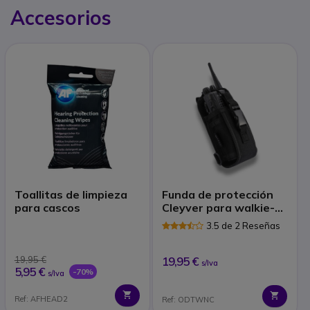
Accesorios
Toallitas de limpieza
Funda de protección
para cascos
Cleyver para walkie-
talkies
3.5 de 2 Reseñas
19,95 €
19,95 €
s/Iva
5,95 €
-70%
s/Iva
Ref: AFHEAD2
Ref: ODTWNC