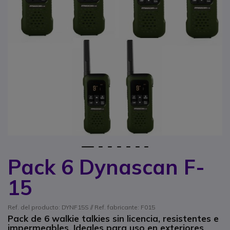
1
2
3
4
5
6
7
Pack 6 Dynascan F-
Saltar al comienzo de la galería de imágenes
15
Ref. del producto: DYNF15S // Ref. fabricante: F015
Pack de 6 walkie talkies sin licencia, resistentes e
impermeables. Ideales para uso en exteriores