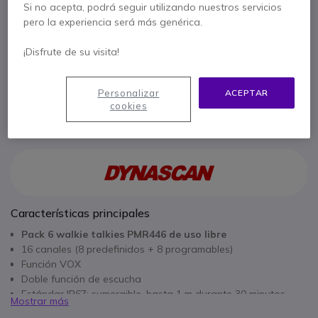
Si no acepta, podrá seguir utilizando nuestros servicios
pero la experiencia será más genérica.
87,25 €
¡Disfrute de su visita!
Personalizar
ACEPTAR
3 años de garantía
del fabricante
cookies
Paga en 3 pagos de
105,57 €
Mostrar más
Características principales
Pack 6 walkie talkies PMR446 de uso libre
16 canales (8 predefinidos + 8 programables)
Función VOX
Doble función de escucha
Estándar IP67: sumergible, hasta 1 m durante 30 minutos
Mostrar más
Linterna LED