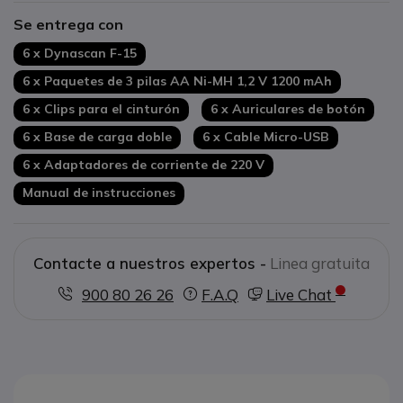
Alcance de hasta 7 km
Se entrega con
Botón de llamada de emergencia SOS
6 x Dynascan F-15
6 x Paquetes de 3 pilas AA Ni-MH 1,2 V 1200 mAh
6 x Clips para el cinturón
6 x Auriculares de botón
6 x Base de carga doble
6 x Cable Micro-USB
6 x Adaptadores de corriente de 220 V
Manual de instrucciones
Contacte a nuestros expertos -
Linea gratuita
900 80 26 26
F.A.Q
Live Chat