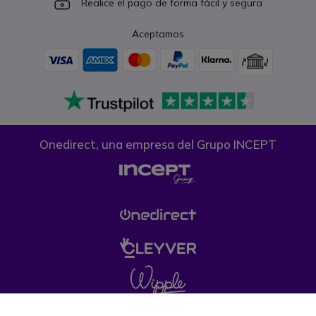
Icon
Realice el pago de forma fácil y segura
Aceptamos
Onedirect, una empresa del Grupo INCEPT