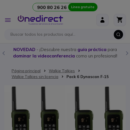
900 80 26 26
Linea gratuita
Ir al contenido
Toggle
Nav
NOVEDAD
- ¡Descubre nuestra
guía práctica
para
dominar la videoconferencia
como un profesional!
Página principal
Walkie Talkies
Walkie Talkies sin licencia
Pack 6 Dynascan F-15
Saltar al final de la galería de imágenes