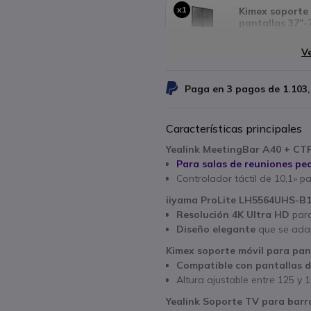
x1
Kimex soporte 
pantallas 37''-7
255,06 €
Ve
Paga en 3 pagos de
1.103
Características principales
Yealink MeetingBar A40 + CT
Para salas de reuniones p
Controlador táctil de 10,1» p
iiyama ProLite LH5564UHS-B
Resolución 4K Ultra HD
para
Diseño elegante
que se adap
Kimex soporte móvil para panta
Compatible
con pantallas d
Altura ajustable entre 125 y 
Yealink Soporte TV para barr