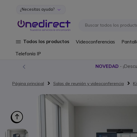
¿Necesitas ayuda?
Ir al contenido
Todos los productos
Videoconferencias
Pantall
Telefonía IP
NOVEDAD
- ¡Desc
Página principal
Salas de reunión y videoconferencia
K
Saltar al final de la galería de imágenes