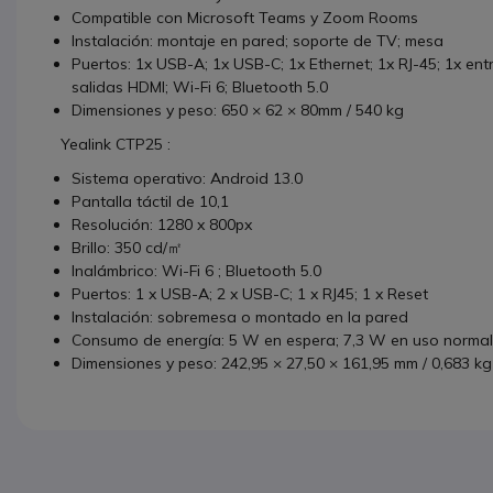
Compatible con Microsoft Teams y Zoom Rooms
Instalación: montaje en pared; soporte de TV; mesa
Puertos: 1x USB-A; 1x USB-C; 1x Ethernet; 1x RJ-45; 1x ent
salidas HDMI; Wi-Fi 6; Bluetooth 5.0
Dimensiones y peso: 650 × 62 × 80mm / 540 kg
Yealink CTP25 :
Sistema operativo: Android 13.0
Pantalla táctil de 10,1
Resolución: 1280 x 800px
Brillo: 350 cd/㎡
Inalámbrico: Wi-Fi 6 ; Bluetooth 5.0
Puertos: 1 x USB-A; 2 x USB-C; 1 x RJ45; 1 x Reset
Instalación: sobremesa o montado en la pared
Consumo de energía: 5 W en espera; 7,3 W en uso normal
Dimensiones y peso: 242,95 × 27,50 × 161,95 mm / 0,683 kg