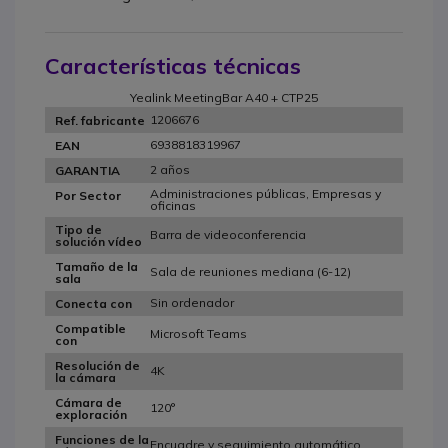
Características técnicas
Yealink MeetingBar A40 + CTP25
1206676
Ref. fabricante
6938818319967
EAN
2 años
GARANTIA
Administraciones públicas, Empresas y
Por Sector
oficinas
Tipo de
Barra de videoconferencia
solución vídeo
Tamaño de la
Sala de reuniones mediana (6-12)
sala
Sin ordenador
Conecta con
Compatible
Microsoft Teams
con
Resolución de
4K
la cámara
Cámara de
120°
exploración
Funciones de la
Encuadre y seguimiento automático