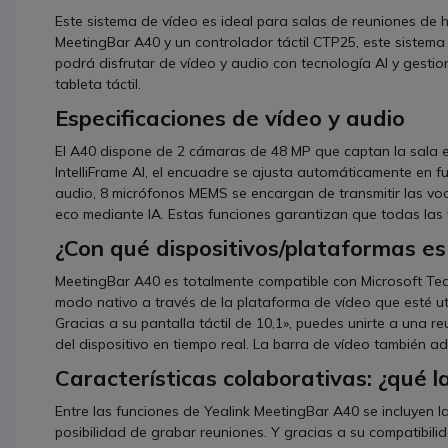
Este sistema de vídeo es ideal para salas de reuniones de
MeetingBar A40 y un controlador táctil CTP25, este sistema 
podrá disfrutar de vídeo y audio con tecnología AI y gesti
tableta táctil.
Especificaciones de vídeo y audio
El A40 dispone de 2 cámaras de 48 MP que captan la sala en
IntelliFrame AI, el encuadre se ajusta automáticamente en f
audio, 8 micrófonos MEMS se encargan de transmitir las voc
eco mediante IA. Estas funciones garantizan que todas las 
¿Con qué dispositivos/plataformas es
MeetingBar A40 es totalmente compatible con Microsoft Team
modo nativo a través de la plataforma de vídeo que esté uti
Gracias a su pantalla táctil de 10,1», puedes unirte a una re
del dispositivo en tiempo real. La barra de vídeo también 
Características colaborativas: ¿qué l
Entre las funciones de Yealink MeetingBar A40 se incluyen la
posibilidad de grabar reuniones. Y gracias a su compatibili