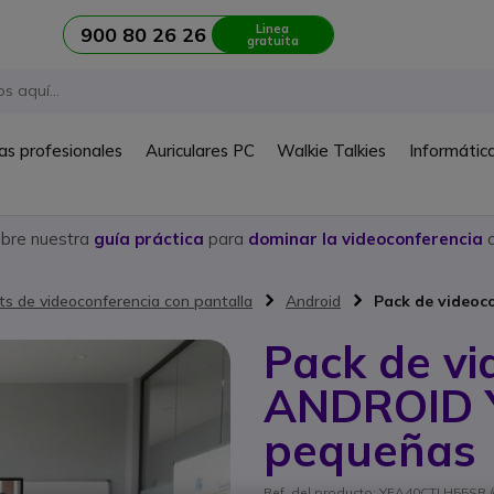
Linea
900 80 26 26
gratuita
as profesionales
Auriculares PC
Walkie Talkies
Informátic
ubre nuestra
guía práctica
para
dominar la videoconferencia
c
its de videoconferencia con pantalla
Android
Pack de videoc
Pack de vi
ANDROID Y
pequeñas
Ref. del producto: YEA40CTLH55SR //