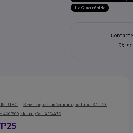
1 x Guía rápida
Contacte
90
UHS-B1AG
Kimex soporte móvil para pantallas 37''-70''
ye 400/600, MeetingBar A20/A30
TP25