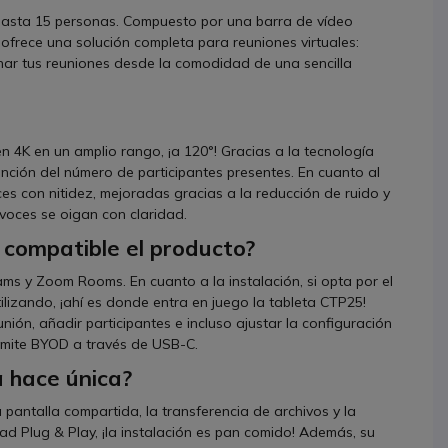
 hasta 15 personas. Compuesto por una barra de vídeo
ofrece una solución completa para reuniones virtuales:
onar tus reuniones desde la comodidad de una sencilla
 4K en un amplio rango, ¡a 120°! Gracias a la tecnología
unción del número de participantes presentes. En cuanto al
es con nitidez, mejoradas gracias a la reducción de ruido y
voces se oigan con claridad.
 compatible el producto?
s y Zoom Rooms. En cuanto a la instalación, si opta por el
lizando, ¡ahí es donde entra en juego la tableta CTP25!
unión, añadir participantes e incluso ajustar la configuración
admite BYOD a través de USB-C.
a hace única?
 pantalla compartida, la transferencia de archivos y la
dad Plug & Play, ¡la instalación es pan comido! Además, su