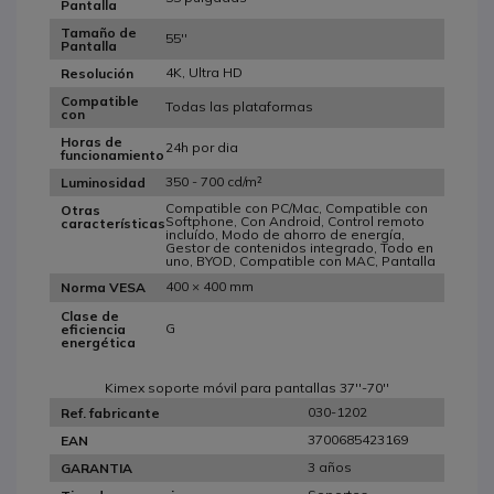
Pantalla
Tamaño de
55''
Pantalla
4K, Ultra HD
Resolución
Compatible
Todas las plataformas
con
Horas de
24h por dia
funcionamiento
350 - 700 cd/m²
Luminosidad
Compatible con PC/Mac, Compatible con
Otras
Softphone, Con Android, Control remoto
características
incluído, Modo de ahorro de energía,
Gestor de contenidos integrado, Todo en
uno, BYOD, Compatible con MAC, Pantalla
400 × 400 mm
Norma VESA
Clase de
G
eficiencia
energética
Kimex soporte móvil para pantallas 37''-70''
030-1202
Ref. fabricante
3700685423169
EAN
3 años
GARANTIA