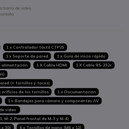
a barra de video
pantalla
1 x Controlador táctil CTP25
1 x Soporte de pared
1 x Guía de inicio rápido
e alimentación
1 X Cable HDMI
1 X Cable RS-232c
as)
red (+ tornillos y tacos)
orificios de los tornillos
1 x Documentación
1 x Bandejas para cámara y componentes AV
 de video
, M-2, Panel frontal de M-3 y M-4)
 x 30)
6 x Tornillos de mano (M6 x 12)