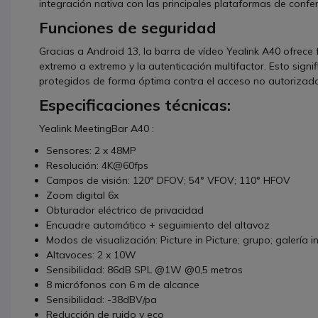
integración nativa con las principales plataformas de conf
Funciones de seguridad
Gracias a Android 13, la barra de vídeo Yealink A40 ofrec
extremo a extremo y la autenticación multifactor. Esto signi
protegidos de forma óptima contra el acceso no autorizad
Especificaciones técnicas:
Yealink MeetingBar A40 :
Sensores: 2 x 48MP
Resolución: 4K@60fps
Campos de visión: 120° DFOV; 54° VFOV; 110° HFOV
Zoom digital 6x
Obturador eléctrico de privacidad
Encuadre automático + seguimiento del altavoz
Modos de visualización: Picture in Picture; grupo; galería 
Altavoces: 2 x 10W
Sensibilidad: 86dB SPL @1W @0,5 metros
8 micrófonos con 6 m de alcance
Sensibilidad: -38dBV/pa
Reducción de ruido y eco