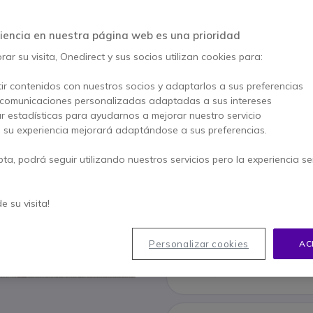
Kit de videoconferencia 
de 55 pulgadas y soporte
iencia en nuestra página web es una prioridad
personas).
ar su visita, Onedirect y sus socios utilizan cookies para:
AHORRA 1.305,39 €
PACK
4040,60 €
ir contenidos con nuestros socios y adaptarlos a sus preferencias
2735,21 €
 comunicaciones personalizadas adaptadas a sus intereses
s/Iva
-
3.309,60 
ar estadísticas para ayudarnos a mejorar nuestro servicio
, su experiencia mejorará adaptándose a sus preferencias.
Cantidad
AÑADIR
pta, podrá seguir utilizando nuestros servicios pero la experiencia s
EN STOCK
Incluido en este pack:
de su visita!
x1
Yealink Meeti
Personalizar cookies
AC
CTP25
1.683,87 €