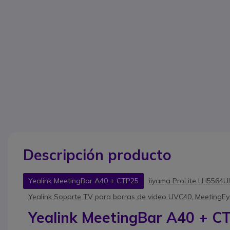
Descripción producto
Yealink MeetingBar A40 + CTP25
iiyama ProLite LH5564
Yealink Soporte TV para barras de video UVC40, MeetingE
Yealink MeetingBar A40 + C