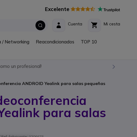
Excelente
Cuenta
Mi cesta
a / Networking
Reacondicionados
TOP 10
omo un profesional!
onferencia ANDROID Yealink para salas pequeñas
deoconferencia
ealink para salas
 Ref. fabricante: 1206675