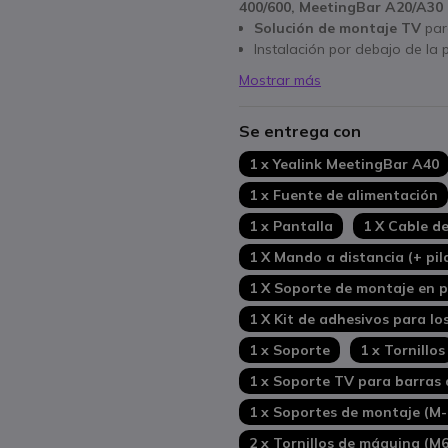
400/600, MeetingBar A20/A30
Solución de montaje TV
par
Instalación por debajo de la 
Mostrar más
Se entrega con
1 x Yealink MeetingBar A40
1 x Fuente de alimentación
1 x Pantalla
1 X Cable d
1 X Mando a distancia (+ pil
1 X Soporte de montaje en pa
1 X Kit de adhesivos para los 
1 x Soporte
1 x Tornillos
1 x Soporte TV para barras
1 x Soportes de montaje (M-1
2 x Tornillos de máquina (M6