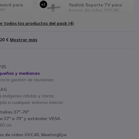
x1
móvil para
Yealink Soporte TV para
0''
barras de video UVC40,
MeetingEye 400/600,
111,50 €
MeetingBar A20/A30
r todos los productos del pack (4)
,20 €
Mostrar más
P25
equeñas y medianas
ara la gestión de reuniones
1AG
 imágenes nítidas y claras.
ta a cualquier entorno interior.
llas 37''-70''
e 37" a 70" y estándar VESA.
160 cm.
as de video UVC40, MeetingEye