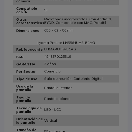
cámara
Compatible
Si
con IA
Micrófonos incorporados, Con Android,
Otras
BYOD, Compatible con MAC, Portátil
características
650 × 62 × 80 mm
Dimensiones
iiyama ProLite LH5564UHS-B1AG
LH5564UHS-B1AG
Ref. fabricante
4948570125319
EAN
3 años
GARANTIA
Comercio
Por Sector
Sala de reunión, Carteleria Digital
Tipo de uso
Uso de la
Pantalla interior
pantalla
Tipo de
Pantalla plana
pantalla
Tecnología de
LED - LCD
pantalla
Orientación de
Vertical
la pantalla
Tamaño de
55 pulgadas