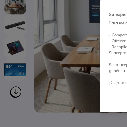
Su exper
Para mejor
- Compart
- Ofrecer
- Recopil
Si acepta
Si no ace
genérica.
¡Disfrute 
Saltar al comienzo de la galería de imágenes