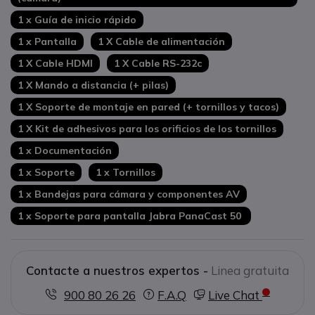
1 x Guía de inicio rápido
1 x Pantalla
1 X Cable de alimentación
1 X Cable HDMI
1 X Cable RS-232c
1 X Mando a distancia (+ pilas)
1 X Soporte de montaje en pared (+ tornillos y tacos)
1 X Kit de adhesivos para los orificios de los tornillos
1 x Documentación
1 x Soporte
1 x Tornillos
1 x Bandejas para cámara y componentes AV
1 x Soporte para pantalla Jabra PanaCast 50
Contacte a nuestros expertos -
Linea gratuita
900 80 26 26
F.A.Q
Live Chat