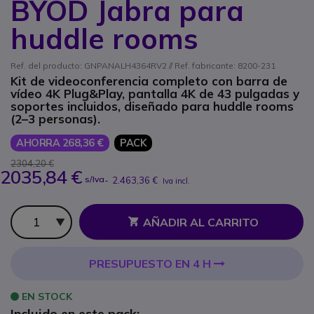
BYOD Jabra para
huddle rooms
Ref. del producto: GNPANALH4364RV2 // Ref. fabricante: 8200-231
Kit de videoconferencia completo con barra de
vídeo 4K Plug&Play, pantalla 4K de 43 pulgadas y
soportes incluidos, diseñado para huddle rooms
(2–3 personas).
AHORRA 268,36 €
PACK
2304,20 €
2035,84 €
s/Iva
-
2.463,36 €
Iva incl.
Cantidad
AÑADIR AL CARRITO
PRESUPUESTO EN 4 H
EN STOCK
Incluido en este pack: