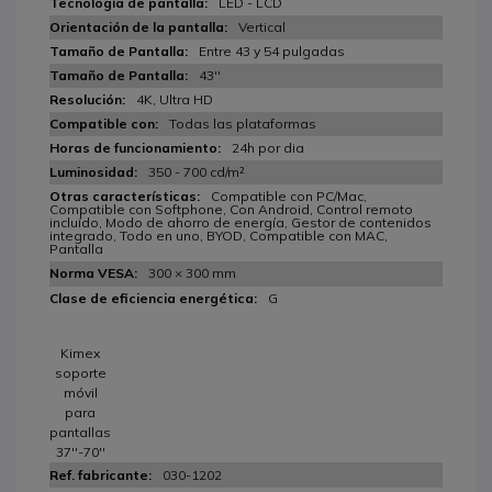
LED - LCD
Vertical
Entre 43 y 54 pulgadas
43''
4K, Ultra HD
Todas las plataformas
24h por dia
350 - 700 cd/m²
Compatible con PC/Mac,
Compatible con Softphone, Con Android, Control remoto
incluído, Modo de ahorro de energía, Gestor de contenidos
integrado, Todo en uno, BYOD, Compatible con MAC,
Pantalla
300 × 300 mm
G
Kimex
soporte
móvil
para
pantallas
37''-70''
030-1202