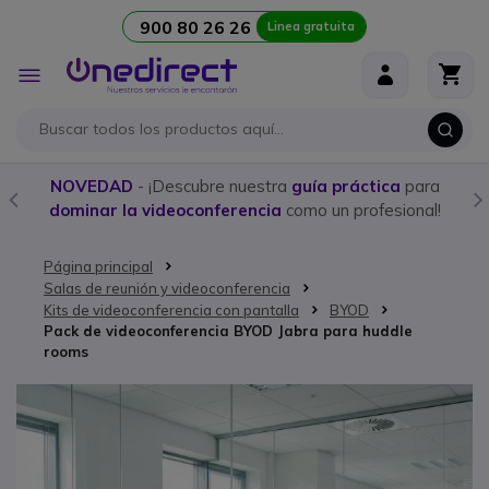
900 80 26 26
Linea gratuita
Ir al contenido
Toggle
Nav
a
Compra aquí los
mejores Walkies con licencia
y
!
programación personalizada
Página principal
Salas de reunión y videoconferencia
Kits de videoconferencia con pantalla
BYOD
Pack de videoconferencia BYOD Jabra para huddle
rooms
Saltar al final de la galería de imágenes