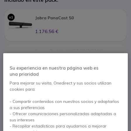
x1
Jabra PanaCast 50
1.176,56 €
iiyama ProLite LH4364UHS-B1AG
Ver todos los productos del pack (4)
x1
501,44 €
Su experiencia en nuestra página web es
una prioridad
Paga en 3 pagos de
821,12 €
Mostrar más
Para mejorar su visita, Onedirect y sus socios utilizan
Kimex soporte móvil para pantallas
cookies para:
37''-70''
x1
Características principales
255,06 €
- Compartir contenidos con nuestros socios y adaptarlos
Jabra PanaCast 50
a sus preferencias
Solución de videoconferencia todo en uno Plug & Play
- Ofrecer comunicaciones personalizadas adaptadas a
Ideal para salas de hasta 10 personas
Soporte para pantalla Jabra PanaCast 50
sus intereses
- Recopilar estadísticas para ayudarnos a mejorar
iiyama ProLite LH4364UHS-B1AG
x1