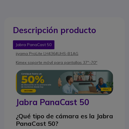
Descripción producto
Jabra PanaCast 50
iiyama ProLite LH4364UHS-B1AG
Kimex soporte móvil para pantallas 37''-70''
Jabra PanaCast 50
¿Qué tipo de cámara es la Jabra
PanaCast 50?