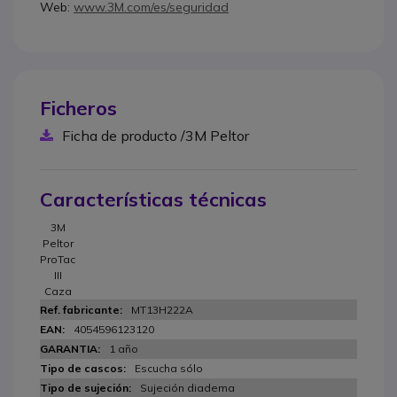
Web:
www.3M.com/es/seguridad
Ficheros
Ficha de producto /3M Peltor
Características técnicas
3M
Peltor
ProTac
III
Caza
MT13H222A
4054596123120
1 año
Escucha sólo
Sujeción diadema