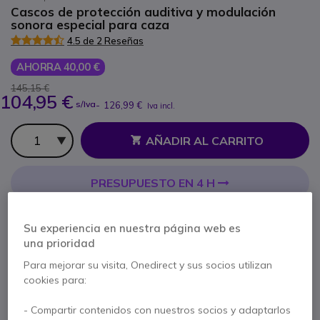
Cascos de protección auditiva y modulación
sonora especial para caza
4.5 de 2 Reseñas
AHORRA 40,00 €
145,15 €
104,95 €
s/Iva
-
126,99 €
Iva incl.
Cantidad
AÑADIR AL CARRITO
PRESUPUESTO EN 4 H
No está disponible
Su experiencia en nuestra página web es
una prioridad
1 año de garantía
del fabricante
Para mejorar su visita, Onedirect y sus socios utilizan
Paga en 3 pagos de
42,33 €
Mostrar más
cookies para:
- Compartir contenidos con nuestros socios y adaptarlos