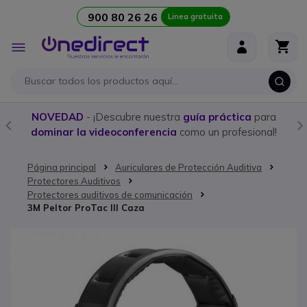
900 80 26 26
Linea gratuita
Ir al contenido
Toggle
Nav
NOVEDAD
- ¡Descubre nuestra
guía práctica
para
dominar la videoconferencia
como un profesional!
Página principal
Auriculares de Protección Auditiva
Protectores Auditivos
Protectores auditivos de comunicación
3M Peltor ProTac III Caza
Saltar al final de la galería de imágenes