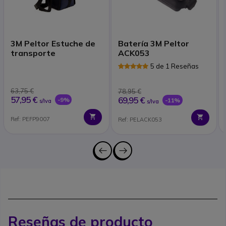
3M Peltor Estuche de
Batería 3M Peltor
transporte
ACK053
5 de 1 Reseñas
63,75 €
78,95 €
57,95 €
69,95 €
-9%
-11%
s/Iva
s/Iva
Ref: PEFP9007
Ref: PELACK053
Reseñas de producto