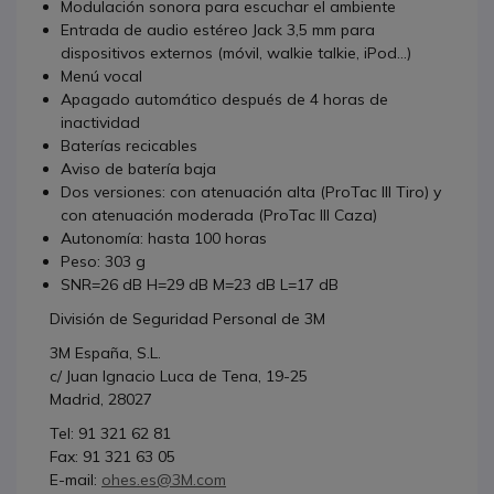
Modulación sonora para escuchar el ambiente
Entrada de audio estéreo Jack 3,5 mm para
dispositivos externos (móvil, walkie talkie, iPod...)
Menú vocal
Apagado automático después de 4 horas de
inactividad
Baterías recicables
Aviso de batería baja
Dos versiones: con atenuación alta (ProTac III Tiro) y
con atenuación moderada (ProTac III Caza)
Autonomía: hasta 100 horas
Peso: 303 g
SNR=26 dB H=29 dB M=23 dB L=17 dB
División de Seguridad Personal de 3M
3M España, S.L.
c/ Juan Ignacio Luca de Tena, 19-25
Madrid, 28027
Tel: 91 321 62 81
Fax: 91 321 63 05
E-mail:
ohes.es@3M.com