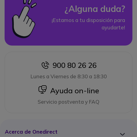
¿Alguna duda?
¡Estamos a tu disposición para
ayudarte!
900 80 26 26
icon
Lunes a Viernes de 8:30 a 18:30
icon
Ayuda on-line
Servicio postventa y FAQ
Acerca de Onedirect