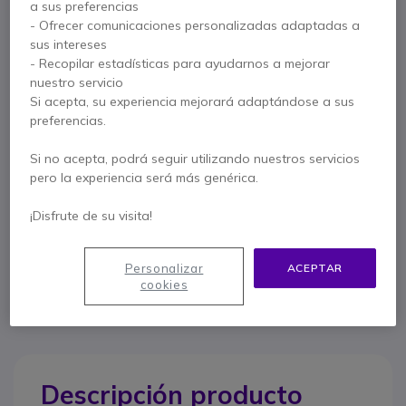
a sus preferencias
- Ofrecer comunicaciones personalizadas adaptadas a
sus intereses
- Recopilar estadísticas para ayudarnos a mejorar
Características principales
nuestro servicio
Orejeras de protección auditiva y modulación sonora.
Si acepta, su experiencia mejorará adaptándose a sus
Permiten mantener el contacto con el exterior.
preferencias.
Función de dependencia de nivel.
Calidad de sonido estéreo para escuchar mejor los ruidos
Si no acepta, podrá seguir utilizando nuestros servicios
ambientales.
pero la experiencia será más genérica.
Mostrar más
5 niveles de ajuste de sonidos de entorno.
Toma Jack 3,5mm para dispositivos móviles o walkie talkies
¡Disfrute de su visita!
compatibles.
Contacte a nuestros expertos -
Linea gratuita
Diseño robusto y protección contra la humedad y el sudor.
Atenuación:
SNR=26 dB H=29 dB M=23 dB L=17 dB
Personalizar
ACEPTAR
900 80 26 26
F.A.Q
Live Chat
Versión sujeción de diadema.
cookies
Ref proveedor: MT13H222A
Descripción producto