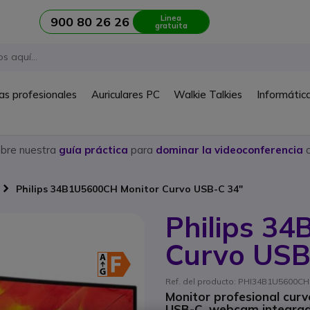
Linea
900 80 26 26
gratuita
as profesionales
Auriculares PC
Walkie Talkies
Informátic
ubre nuestra
guía práctica
para
dominar la videoconferencia
c
Philips 34B1U5600CH Monitor Curvo USB-C 34"
Philips 3
Curvo USB
Ref. del producto: PHI34B1U5600CH 
Monitor profesional cur
USB-C, webcam integrada 