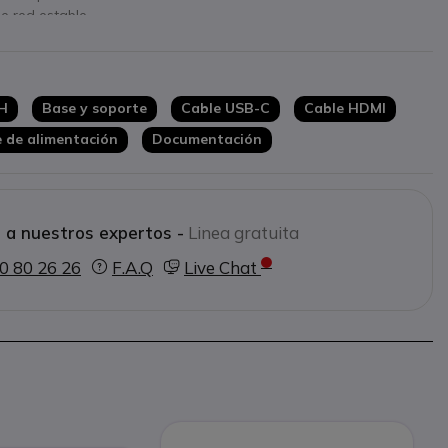
e red estable.
SB
para conectividad versátil.
CH
Base y soporte
Cable USB-C
Cable HDMI
 de alimentación
Documentación
 a nuestros expertos -
Linea gratuita
0 80 26 26
F.A.Q
Live Chat