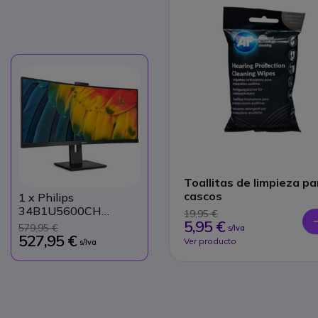
Toallitas de limpieza pa
cascos
1
x Philips
34B1U5600CH
19,95 €
5,95 €
Monitor Curvo USB-C
579,95 €
s/Iva
34"
527,95 €
Ver producto
s/Iva