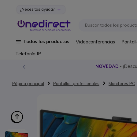
¿Necesitas ayuda?
Ir al contenido
Todos los productos
Videoconferencias
Pantall
Telefonía IP
NOVEDAD
- ¡Desc
Página principal
Pantallas profesionales
Monitores PC
Saltar al final de la galería de imágenes