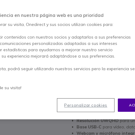
AHORRA 52,00 €
iencia en nuestra página web es una prioridad
579,95 €
527,95 €
ar su visita, Onedirect y sus socios utilizan cookies para:
s/Iva
-
638,82 €
Iva 
Cantidad
ir contenidos con nuestros socios y adaptarlos a sus preferencias
AÑADIR
 comunicaciones personalizadas adaptadas a sus intereses
ar estadísticas para ayudarnos a mejorar nuestro servicio
No está disponible
, su experiencia mejorará adaptándose a sus preferencias.
10 productos en stock plat
pta, podrá seguir utilizando nuestros servicios pero la experiencia s
2 años de garantía
del fa
de su visita!
Paga en 3 pagos de
212,9
Características principales
Personalizar cookies
AC
Pantalla curva de 34 pulga
Resolución UWQHD
para un
Base USB-C
para vídeo, dato
Webcam y micrófono integ