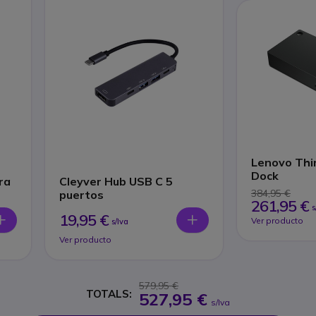
Lenovo Thi
Dock
ra
Cleyver Hub USB C 5
384,95 €
puertos
261,95 €
s
19,95 €
Ver producto
s/Iva
Ver producto
579,95 €
TOTALS:
527,95 €
s/Iva