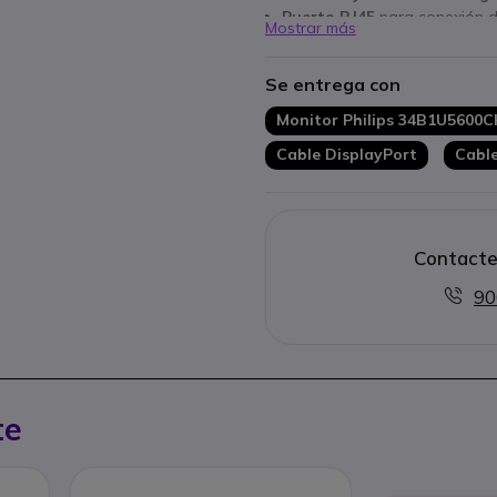
Puerto RJ45
para conexión d
Mostrar más
HDMI, DisplayPort y hub U
Se entrega con
Monitor Philips 34B1U5600
Cable DisplayPort
Cable
Contacte
90
te