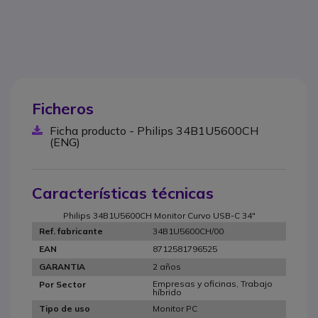
Ficheros
Ficha producto - Philips 34B1U5600CH
(ENG)
Características técnicas
Philips 34B1U5600CH Monitor Curvo USB-C 34"
34B1U5600CH/00
Ref. fabricante
8712581796525
EAN
2 años
GARANTIA
Empresas y oficinas, Trabajo
Por Sector
híbrido
Monitor PC
Tipo de uso