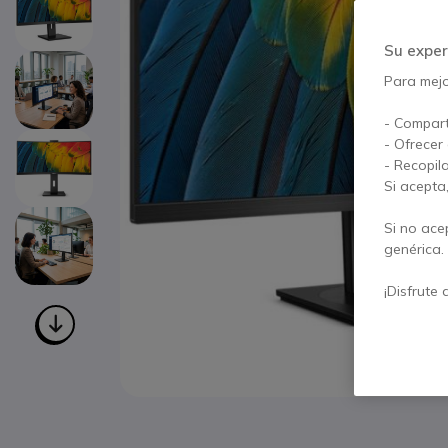
Su exper
Para mejor
- Compart
- Ofrecer
- Recopil
Si acepta
Si no ace
genérica.
¡Disfrute 
Saltar al comienzo de la galería de imágenes