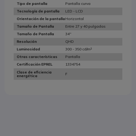
Pantalla curva
Tipo de pantalla
LED - LCD
Tecnología de pantalla
Horizontal
Orientación de la pantalla
Entre 27 y 40 pulgadas
Tamaño de Pantalla
34''
Tamaño de Pantalla
QHD
Resolución
300 - 350 cd/m²
Luminosidad
Pantalla
Otras características
1334754
Certificación EPREL
Clase de eficiencia
F
energética