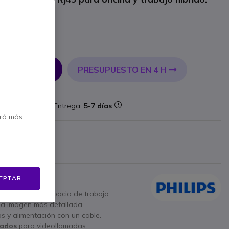
incl.
PRESUPUESTO EN 4 H
 AL CARRITO
aforma
Entrega:
5-7 días
erá más
bricante
4 €
Mostrar más
EPTAR
das
para más espacio de trabajo.
a imagen más detallada.
s y alimentación con un cable.
rados
para videollamadas.