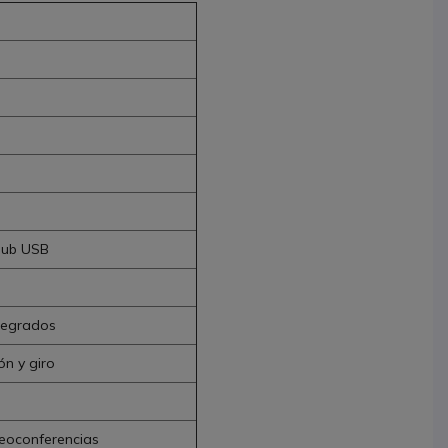
 hub USB
ntegrados
ón y giro
deoconferencias