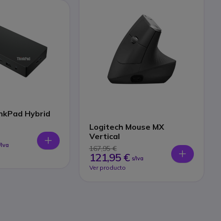
nkPad Hybrid
Logitech Mouse MX
Vertical
/Iva
167,95 €
121,95 €
s/Iva
Ver producto