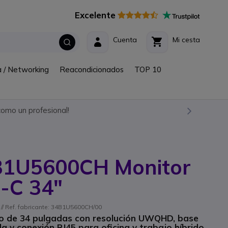
Excelente
Cuenta
Mi cesta
a / Networking
Reacondicionados
TOP 10
omo un profesional!
4B1U5600CH Monitor
-C 34"
// Ref. fabricante: 34B1U5600CH/00
vo de 34 pulgadas con resolución UWQHD, base
y conexión RJ45 para oficina y trabajo híbrido.