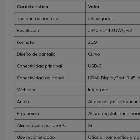
Característica
Valor
Tamaño de pantalla
34 pulgadas
Resolución
3440 x 1440 UWQHD
Formato
21:9
Diseño de pantalla
Curvo
Conectividad principal
USB-C
Conectividad adicional
HDMI, DisplayPort, RJ45,
Webcam
Integrada
Audio
Altavoces y micrófono i
Ergonomía
Altura regulable, inclinaci
Alimentación por USB-C
Sí
Uso recomendado
Oficina, home office y vi