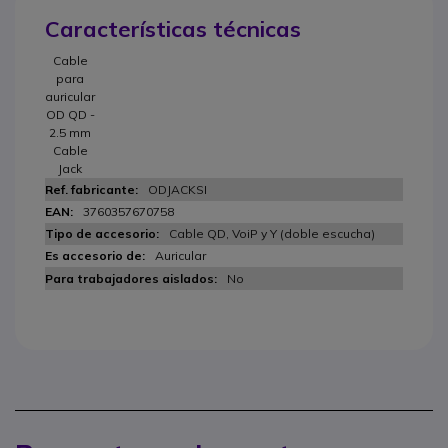
Características técnicas
Cable
para
auricular
OD QD -
2.5 mm
Cable
Jack
ODJACKSI
3760357670758
Cable QD, VoiP y Y (doble escucha)
Auricular
No