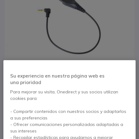
Su experiencia en nuestra página web es
una prioridad
Para mejorar su visita, Onedirect y sus socios utilizan
1
cookies para:
Cable para auricular
Saltar al comienzo de la galería de imágenes
- Compartir contenidos con nuestros socios y adaptarlos
OD QD - 2.5 mm
a sus preferencias
- Ofrecer comunicaciones personalizadas adaptadas a
Cable Jack
sus intereses
- Recopilar estadísticas para ayudarnos a mejorar