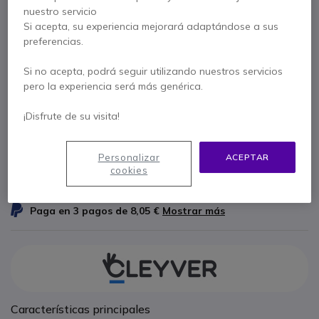
nuestro servicio
Ref. del producto: ODJACKSI // Ref. fabricante: ODJACKSI
Cable OD QD con conector de 2,5 mm compatible
Si acepta, su experiencia mejorará adaptándose a sus
con auriculares OD
preferencias.
19,95 €
s/Iva
24,14 €
Iva incl.
Si no acepta, podrá seguir utilizando nuestros servicios
pero la experiencia será más genérica.
Cantidad
AÑADIR AL CARRITO
¡Disfrute de su visita!
PRESUPUESTO EN 4 H
Personalizar
ACEPTAR
cookies
22 productos
en stock
Entrega:
24/48 h
Paga en 3 pagos de
8,05 €
Mostrar más
Características principales