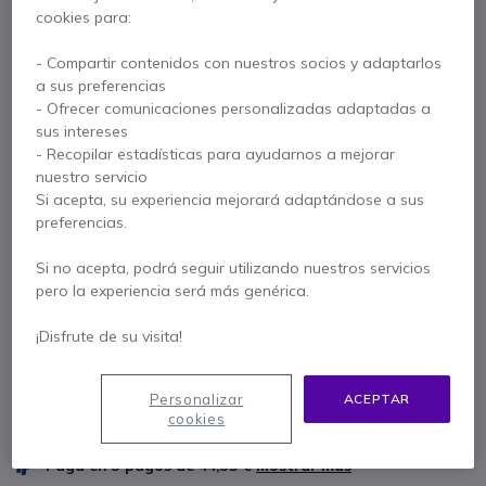
con pulsador
cookies para:
Ref. del producto: RONPA103 // Ref. fabricante: PA 103
- Compartir contenidos con nuestros socios y adaptarlos
Micrófono dinámico unidireccional con cuello de
a sus preferencias
cisne y pulsador, ideal para conferencias y
- Ofrecer comunicaciones personalizadas adaptadas a
sonorización profesional
sus intereses
109,95 €
- Recopilar estadísticas para ayudarnos a mejorar
s/Iva
133,04 €
Iva incl.
nuestro servicio
Cantidad
Si acepta, su experiencia mejorará adaptándose a sus
AÑADIR AL CARRITO
preferencias.
Si no acepta, podrá seguir utilizando nuestros servicios
PRESUPUESTO EN 4 H
pero la experiencia será más genérica.
No está disponible
¡Disfrute de su visita!
18 productos en stock plataforma
Entrega:
5-7 días
Personalizar
ACEPTAR
cookies
1 año de garantía
del fabricante
Paga en 3 pagos de
44,35 €
Mostrar más