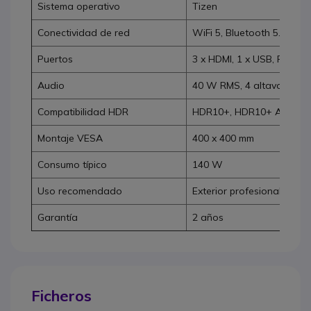
Sistema operativo
Tizen
Conectividad de red
WiFi 5, Bluetooth 5.2, Eth
Puertos
3 x HDMI, 1 x USB, RJ45, s
Audio
40 W RMS, 4 altavoces
Compatibilidad HDR
HDR10+, HDR10+ Adaptiv
Montaje VESA
400 x 400 mm
Consumo típico
140 W
Uso recomendado
Exterior profesional
Garantía
2 años
Ficheros