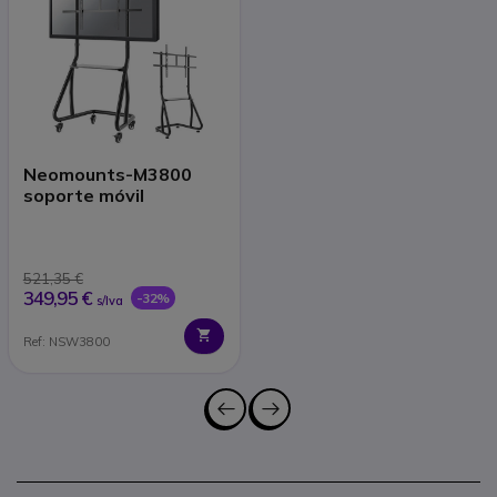
Neomounts-M3800
soporte móvil
521,35 €
349,95 €
-32%
s/Iva
Ref: NSW3800