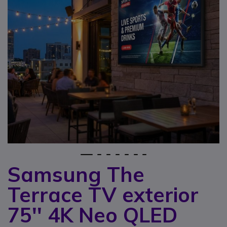
1
2
3
4
5
6
7
Samsung The
Saltar al comienzo de la galería de imágenes
Terrace TV exterior
75'' 4K Neo QLED