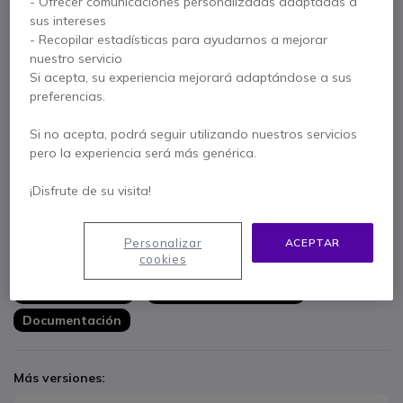
- Ofrecer comunicaciones personalizadas adaptadas a
sus intereses
- Recopilar estadísticas para ayudarnos a mejorar
nuestro servicio
Características principales
Si acepta, su experiencia mejorará adaptándose a sus
preferencias.
Pantalla de 75 pulgadas
para uso exterior.
Resolución 4K UHD
para imagen detallada.
Si no acepta, podrá seguir utilizando nuestros servicios
Tecnología Neo QLED
para más brillo y contraste.
pero la experiencia será más genérica.
Protección IP56
para resistencia al polvo y al agua.
Tizen con AirPlay 2
para funciones smart integradas.
Mostrar más
¡Disfrute de su visita!
HDMI, USB, Ethernet, WiFi y Bluetooth
para conexión
flexible.
Se entrega con
Personalizar
ACEPTAR
cookies
Pantalla Samsung The Terrace 75 pulgadas
Mando TM2365E
Cable de alimentación
Documentación
Más versiones: