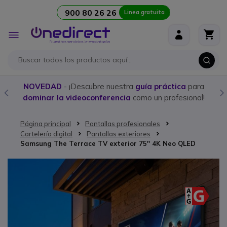
900 80 26 26
Linea gratuita
Ir al contenido
Toggle
Nav
NOVEDAD
- ¡Descubre nuestra
guía práctica
para
dominar la videoconferencia
como un profesional!
Página principal
Pantallas profesionales
Cartelería digital
Pantallas exteriores
Samsung The Terrace TV exterior 75'' 4K Neo QLED
Saltar al final de la galería de imágenes