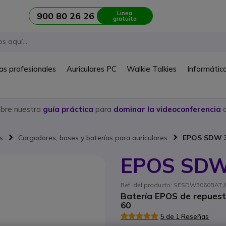
Linea
900 80 26 26
gratuita
as profesionales
Auriculares PC
Walkie Talkies
Informátic
ubre nuestra
guía práctica
para
dominar la videoconferencia
c
s
Cargadores, bases y baterías para auriculares
EPOS SDW 30
EPOS SDW 
Ref. del producto: SESDW3060BAT // 
Batería EPOS de repuest
60
5 de 1 Reseñas