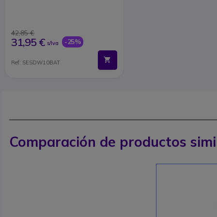
42,85 €
31,95 €
-25%
s/Iva
Ref: SESDW10BAT
Comparación de productos simi