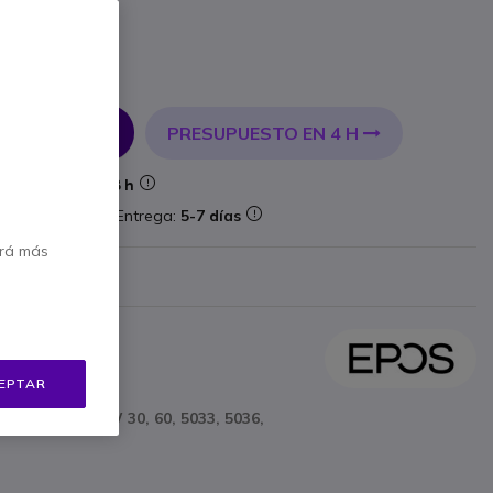
PRESUPUESTO EN 4 H
 AL CARRITO
Entrega:
24/48 h
aforma
Entrega:
5-7 días
erá más
 €
Mostrar más
EPTAR
 de la serie SDW 30, 60, 5033, 5036,