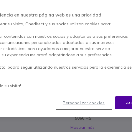
AHORRA 1,00 €
26,95 €
iencia en nuestra página web es una prioridad
25,95 €
s/Iva
-
31,40 €
Iva incl.
ar su visita, Onedirect y sus socios utilizan cookies para:
Cantidad
AÑADIR
ir contenidos con nuestros socios y adaptarlos a sus preferencias
 comunicaciones personalizadas adaptadas a sus intereses
ar estadísticas para ayudarnos a mejorar nuestro servicio
3 productos
en stock
, su experiencia mejorará adaptándose a sus preferencias.
57 productos en stock plat
pta, podrá seguir utilizando nuestros servicios pero la experiencia s
Paga en 3 pagos de
10,47
de su visita!
Características principales
Batería de repuesto EPOS
Personalizar cookies
AC
Producto
exclusivo de EPOS
Compatible
con
auriculares
5066 HS
Mostrar más