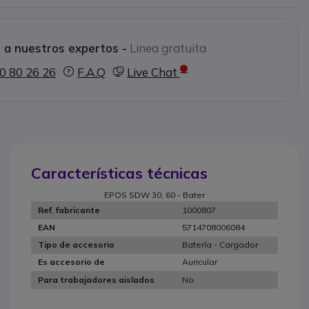
 a nuestros expertos -
Linea gratuita
0 80 26 26
F.A.Q
Live Chat
Características técnicas
EPOS SDW 30, 60 - Bater
1000807
Ref. fabricante
5714708006084
EAN
Batería - Cargador
Tipo de accesorio
Auricular
Es accesorio de
No
Para trabajadores aislados