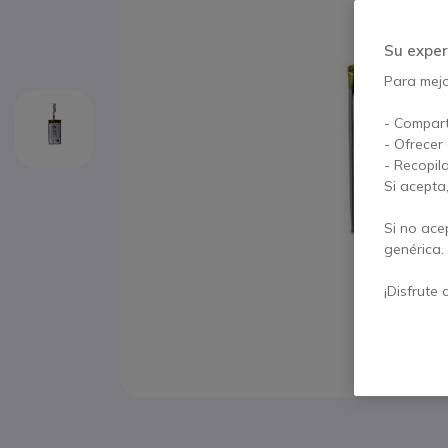
Su exper
Para mejor
- Compart
- Ofrecer
- Recopil
Si acepta
Si no ace
genérica.
¡Disfrute 
Saltar al comienzo de la galería de imágenes