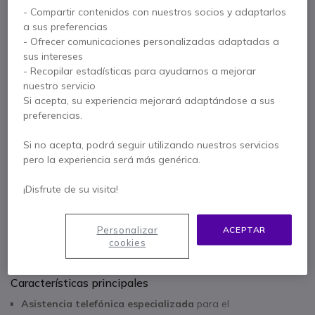
dispositivos Gigaset
- Compartir contenidos con nuestros socios y adaptarlos
a sus preferencias
y Cleyver
- Ofrecer comunicaciones personalizadas adaptadas a
sus intereses
Ref. del producto: ODCAREHGIG
- Recopilar estadísticas para ayudarnos a mejorar
14,95 €
nuestro servicio
s/Iva
18,09 €
Iva incl.
Si acepta, su experiencia mejorará adaptándose a sus
Cantidad
preferencias.
AÑADIR AL CARRITO
Si no acepta, podrá seguir utilizando nuestros servicios
pero la experiencia será más genérica.
PRESUPUESTO EN 4 H
¡Disfrute de su visita!
No está disponible
Personalizar
ACEPTAR
Paga en 3 pagos de
6,03 €
Mostrar más
cookies
Características principales
Asistencia telefónica especializada
para el