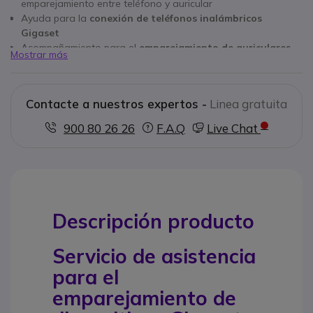
emparejamiento entre teléfono y auricular
Ayuda para la
conexión de teléfonos inalámbricos
Gigaset
Acompañamiento para el
emparejamiento de auriculares
Mostrar más
GAP Cleyver
Verificación del
correcto funcionamiento del audio
Ideal para puestos de trabajo individuales y entornos
Contacte a nuestros expertos -
Linea gratuita
profesionales
Servicio reservado para
clientes profesionales
900 80 26 26
F.A.Q
Live Chat
Descripción producto
Servicio de asistencia
para el
emparejamiento de