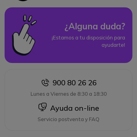
¿Alguna duda?
¡Estamos a tu disposición para
ayudarte!
900 80 26 26
icon
Lunes a Viernes de 8:30 a 18:30
icon
Ayuda on-line
Servicio postventa y FAQ