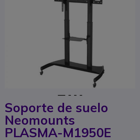
1
2
3
4
Soporte de suelo
Saltar al comienzo de la galería de imágenes
Neomounts
PLASMA-M1950E