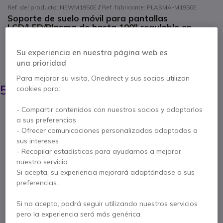
Ref. del producto: NEWM1950E // Ref. fabricante: PLASMA-M1950E
Soporte de suelo móvil para pantallas
LCD/LED/Plasma de hasta 100" regulable en
altura
5 de 1 Reseñas
Su experiencia en nuestra página web es
una prioridad
AHORRA 264,00 €
Para mejorar su visita, Onedirect y sus socios utilizan
779,85 €
515,95 €
cookies para:
s/Iva
-
624,30 €
Iva incl.
- Compartir contenidos con nuestros socios y adaptarlos
Cantidad
AÑADIR AL CARRITO
a sus preferencias
- Ofrecer comunicaciones personalizadas adaptadas a
sus intereses
PRESUPUESTO EN 4 H
- Recopilar estadísticas para ayudarnos a mejorar
nuestro servicio
No está disponible
Si acepta, su experiencia mejorará adaptándose a sus
24 productos en stock plataforma
preferencias.
Entrega:
5-7 días
Si no acepta, podrá seguir utilizando nuestros servicios
pero la experiencia será más genérica.
5 años de garantía
del fabricante