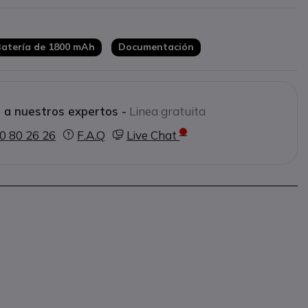
n retroiluminada
iante AMIE® Advanced
Batería de 1800 mAh
Documentación
 a nuestros expertos -
Linea gratuita
0 80 26 26
F.A.Q
Live Chat