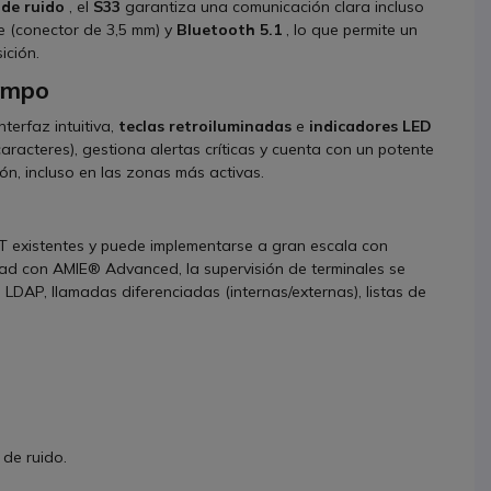
 de ruido
, el
S33
garantiza una comunicación clara incluso
e (conector de 3,5 mm) y
Bluetooth 5.1
, lo que permite un
ición.
campo
nterfaz intuitiva,
teclas retroiluminadas
e
indicadores LED
caracteres), gestiona alertas críticas y cuenta con un potente
ón, incluso en las zonas más activas.
a
CT existentes y puede implementarse a gran escala con
idad con AMIE® Advanced, la supervisión de terminales se
 LDAP, llamadas diferenciadas (internas/externas), listas de
 de ruido.