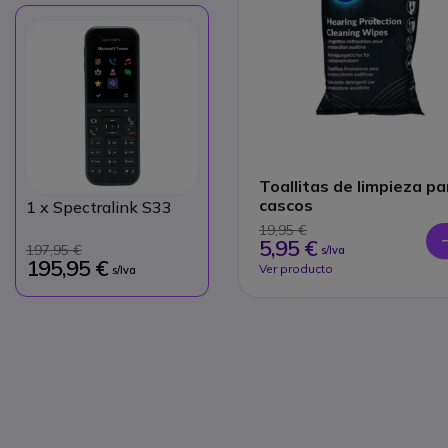
Toallitas de limpieza pa
cascos
1
x Spectralink S33
19,95 €
5,95 €
197,95 €
s/Iva
195,95 €
Ver producto
s/Iva