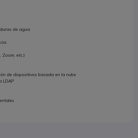
caduras de agua.
cia.
 Zoom, etc.)
ión de dispositivos basada en la nube
vía LDAP
entales