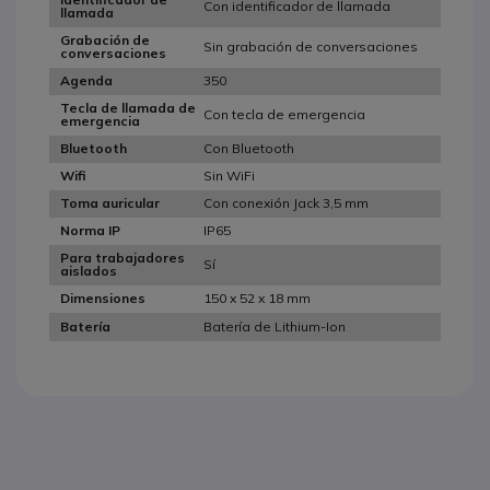
Con identificador de llamada
llamada
Grabación de
Sin grabación de conversaciones
conversaciones
350
Agenda
Tecla de llamada de
Con tecla de emergencia
emergencia
Con Bluetooth
Bluetooth
Sin WiFi
Wifi
Con conexión Jack 3,5 mm
Toma auricular
IP65
Norma IP
Para trabajadores
Sí
aislados
150 x 52 x 18 mm
Dimensiones
Batería de Lithium-Ion
Batería