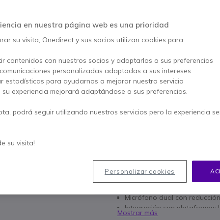
197,95 €
195,95 €
s/Iva
-
237,10 €
Iva 
iencia en nuestra página web es una prioridad
ar su visita, Onedirect y sus socios utilizan cookies para:
Cantidad
AÑADIR
ir contenidos con nuestros socios y adaptarlos a sus preferencias
No está disponible
 comunicaciones personalizadas adaptadas a sus intereses
ar estadísticas para ayudarnos a mejorar nuestro servicio
100+ productos en stock p
, su experiencia mejorará adaptándose a sus preferencias.
1 año de garantía
del fab
pta, podrá seguir utilizando nuestros servicios pero la experiencia s
Paga en 3 pagos de
79,03
de su visita!
Características principales
Resistencia IP54 y estánda
Personalizar cookies
AC
Hasta 16 horas de tiempo de
Bluetooth 5.1 + puerto para 
Micrófono dual con reducción
Integración con plataformas
Mostrar más
Mensajería avanzada + alerta