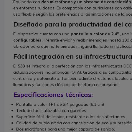
Equipado con
dos micrófonos y un sistema de cancelación
en entornos ruidosos. Es compatible con auriculares con cabl
uso flexible según las preferencias o las limitaciones de la pos
Diseñado para la productividad del 
El dispositivo cuenta con una
pantalla a color de 2,4"
, una i
configurables
. Permite enviar y recibir mensajes (hasta 180 
vibrador para que no te pierdas ninguna llamada ni notificaci
Fácil integración en su infraestructur
El
S33
se integra a la perfección con las infraestructuras DE
actualizaciones inalámbricas (OTA). Gracias a su compatibil
centraliza y automatiza. También admite directorios locales o
llamadas y funciones clásicas de telefonía empresarial.
Especificaciones técnicas:
Pantalla a color TFT de 2,4 pulgadas (6,1 cm)
Teclado táctil utilizable con guantes
Superficie fácil de limpiar, resistente a los desinfectantes.
Calidad de audio nítida con cancelación de eco y supresión
Dos micrófonos para una mejor captura de sonido.