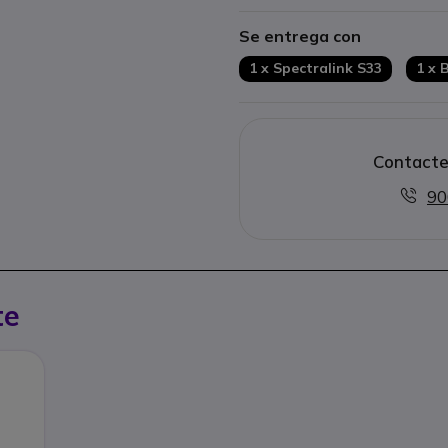
Interfaz intuitiva y navegació
Se entrega con
Gestión centralizada med
1 x Spectralink S33
1 x 
Contacte
90
te