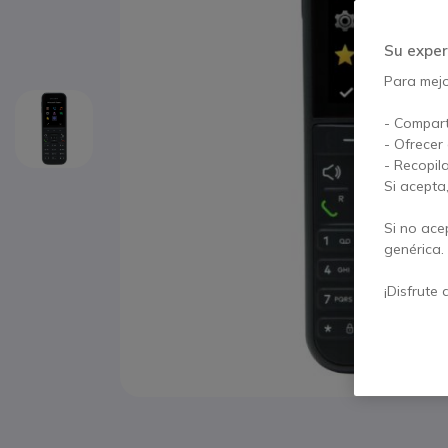
Su exper
Para mejor
- Compart
- Ofrecer
- Recopil
Si acepta
Si no ace
genérica.
¡Disfrute 
Saltar al comienzo de la galería de imágenes