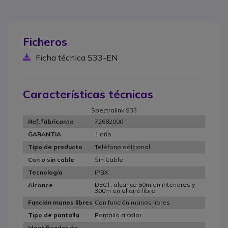
Ficheros
Ficha técnica S33-EN
Características técnicas
Spectralink S33
72682000
Ref. fabricante
1 año
GARANTIA
Teléfono adicional
Tipo de producto
Sin Cable
Con o sin cable
IPBX
Tecnología
DECT: alcance 50m en interiores y
Alcance
300m en el aire libre
Con función manos libres
Función manos libres
Pantalla a color
Tipo de pantalla
Identificador de