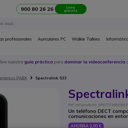
Linea
900 80 26 26
gratuita
as profesionales
Auriculares PC
Walkie Talkies
Informátic
ubre nuestra
guía práctica
para
dominar la videoconferencia
c
lámbricos PABX
Spectralink S33
Spectralin
Ref. del producto: SPECT72682000 //
Un teléfono DECT compa
comunicaciones en entor
AHORRA 2,00 €