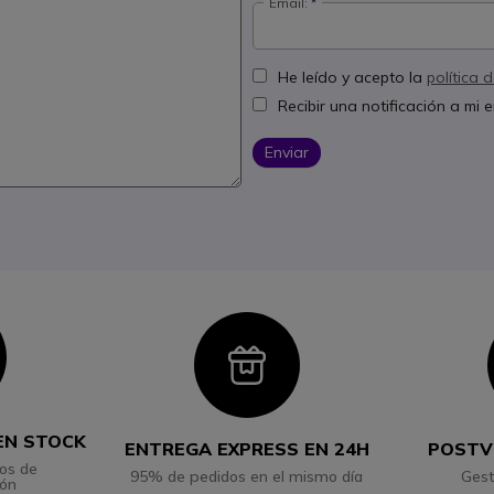
Email:
He leído y acepto la
política 
Recibir una notificación a mi
Enviar
con
Icon
EN STOCK
ENTREGA EXPRESS EN 24H
POSTV
os de
95% de pedidos en el mismo día
Gest
ión