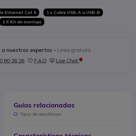
le Ethernet Cat 6
1 x Cable USB-A a USB-B
1 X Kit de montaje
 a nuestros expertos -
Linea gratuita
0 80 26 26
F.A.Q
Live Chat
Guías relacionadas
Tipos de micrófonos
Características técnicas