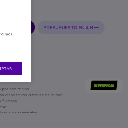
incl.
PRESUPUESTO EN 4 H
 AL CARRITO
erá más
bricante
5 €
Mostrar más
EPTAR
s por habitación
os dispositivos a través de la red
en 3 pasos
echo
bloque de terminales
aformas de videoconferencia