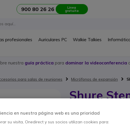
Linea
900 80 26 26
gratuita
as profesionales
Auriculares PC
Walkie Talkies
Informátic
ubre nuestra
guía práctica
para
dominar la videoconferencia
c
ccesorios para salas de reuniones
Micrófonos de expansión
S
Shure Ste
Ref. del producto: STHUBX1 // Ref. 
Hub que permite que var
iencia en nuestra página web es una prioridad
comuniquen entre sí
ar su visita, Onedirect y sus socios utilizan cookies para:
AHORRA 196,00 €