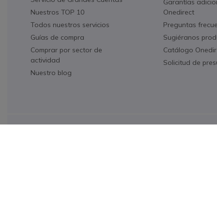
Garantías adicio
Nuestros TOP 10
Onedirect
Todos nuestros servicios
Preguntas frecu
Guías de compra
Sugiéranos prod
Comprar por sector de
Catálogo Onedir
actividad
Solicitud de pre
Nuestro blog
Icon
Realice el pago de forma fácil y segura
Onedirect, una empresa del Grupo INCEPT
Condiciones generales de venta
Política de Privacidad