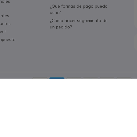
nales
¿Qué formas de pago puedo
usar?
entes
¿Cómo hacer seguimiento de
uctos
un pedido?
ect
supuesto
Aceptamos
Política de cookies
Aviso legal