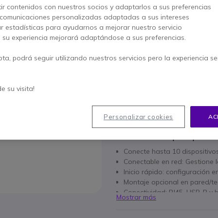
ir contenidos con nuestros socios y adaptarlos a sus preferencias
665,45 €
469,95 €
 comunicaciones personalizadas adaptadas a sus intereses
s/Iva
-
568,64 €
Iva 
ar estadísticas para ayudarnos a mejorar nuestro servicio
, su experiencia mejorará adaptándose a sus preferencias.
Cantidad
AÑADIR
pta, podrá seguir utilizando nuestros servicios pero la experiencia s
No está disponible
de su visita!
2 años de garantía
del fa
Paga en 3 pagos de
189,5
Personalizar cookies
AC
Características principales
Conecte hasta 10 dispositivo
Conectable en red: Gestione l
Inicio rápido: configuración 
Montaje opcional en pared/t
Conectividad: RJ45, USB-B y 
Mostrar más
Compatible con varias plat