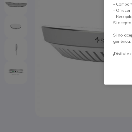
- Compart
- Ofrecer
- Recopil
Si acepta
Si no ace
genérica.
¡Disfrute 
Saltar al comienzo de la galería de imágenes