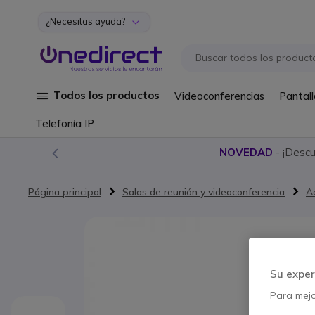
¿Necesitas ayuda?
Ir al contenido
Todos los productos
Videoconferencias
Pantall
Telefonía IP
NOVEDAD
- ¡Desc
Página principal
Salas de reunión y videoconferencia
A
Saltar al final de la galería de imágenes
Su exper
Para mejor