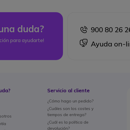
una duda?
900 80 26 2
icon
ción para ayudarte!
icon
Ayuda on-li
uda?
Servicio al cliente
¿Cómo hago un pedido?
¿Cuáles son los costes y
tiempos de entrega?
sotros
¿Cuál es la política de
ntía
devolución?