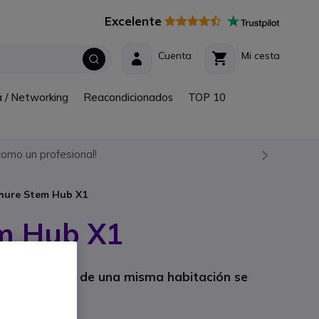
Excelente
Cuenta
Mi cesta
a / Networking
Reacondicionados
TOP 10
omo un profesional!
hure Stem Hub X1
m Hub X1
fabricante: HUBX1
ios aparatos de una misma habitación se