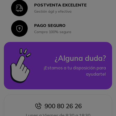
POSTVENTA EXCELENTE
Icon
Gestión ágil y efectiva
PAGO SEGURO
Icon
Compra 100% segura
¿Alguna duda?
¡Estamos a tu disposición para
ayudarte!
900 80 26 26
icon
Lunes a Viernes de 8:30 a 18:30