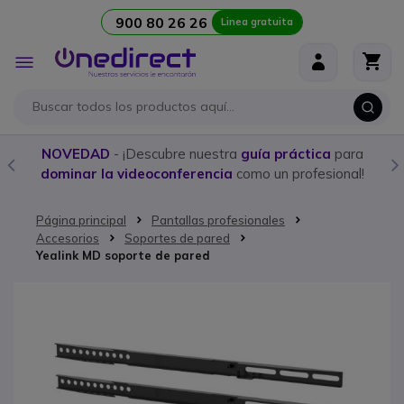
900 80 26 26
Linea gratuita
Ir al contenido
Toggle
Nav
NOVEDAD
- ¡Descubre nuestra
guía práctica
para
dominar la videoconferencia
como un profesional!
Página principal
Pantallas profesionales
Accesorios
Soportes de pared
Yealink MD soporte de pared
Saltar al final de la galería de imágenes