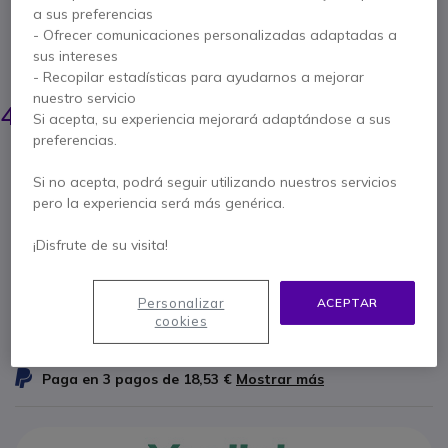
pantallas Yealink MeetingDisplay de 65, 75 y 86
a sus preferencias
pulgadas.
- Ofrecer comunicaciones personalizadas adaptadas a
sus intereses
AHORRA 4,00 €
- Recopilar estadísticas para ayudarnos a mejorar
49,95 €
nuestro servicio
45,95 €
Si acepta, su experiencia mejorará adaptándose a sus
s/Iva
-
55,60 €
Iva incl.
preferencias.
Cantidad
AÑADIR AL CARRITO
Si no acepta, podrá seguir utilizando nuestros servicios
pero la experiencia será más genérica.
PRESUPUESTO EN 4 H
¡Disfrute de su visita!
2 productos
en stock
Entrega:
24/48 h
4 productos en stock plataforma
Personalizar
ACEPTAR
cookies
Entrega:
5-7 días
Paga en 3 pagos de
18,53 €
Mostrar más