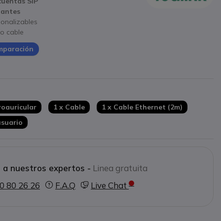
cuentas SIP
pantes
onalizables
o cable
omparación
plex
roauricular
1 x Cable
1 x Cable Ethernet (2m)
usuario
 a nuestros expertos -
Linea gratuita
0 80 26 26
F.A.Q
Live Chat