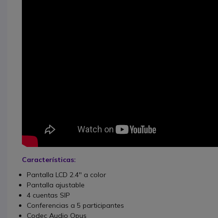
Características:
Pantalla LCD 2.4'' a color
Pantalla ajustable
4 cuentas SIP
Conferencias a 5 participantes
Codec Audio Opus