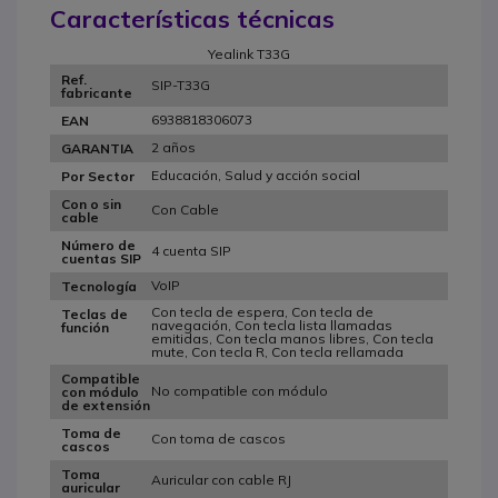
Características técnicas
Yealink T33G
Ref.
SIP-T33G
fabricante
6938818306073
EAN
2 años
GARANTIA
Educación, Salud y acción social
Por Sector
Con o sin
Con Cable
cable
Número de
4 cuenta SIP
cuentas SIP
VoIP
Tecnología
Con tecla de espera, Con tecla de
Teclas de
navegación, Con tecla lista llamadas
función
emitidas, Con tecla manos libres, Con tecla
mute, Con tecla R, Con tecla rellamada
Compatible
No compatible con módulo
con módulo
de extensión
Toma de
Con toma de cascos
cascos
Toma
Auricular con cable RJ
auricular