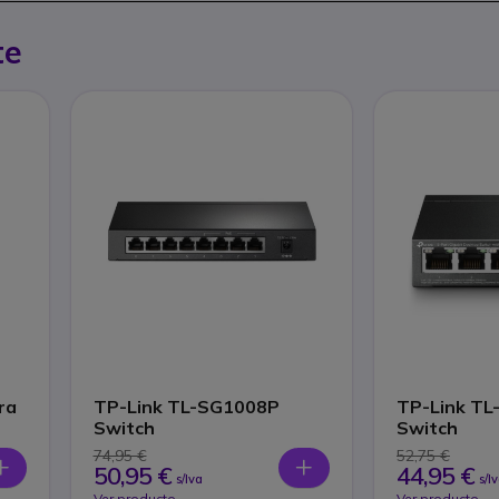
te
ra
TP-Link TL-SG1008P
TP-Link T
Switch
Switch
74,95 €
52,75 €
50,95 €
44,95 €
s/Iva
s/I
Ver producto
Ver producto