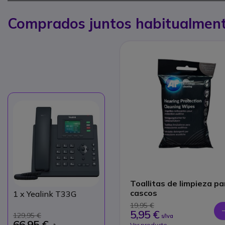
Comprados juntos habitualmen
Toallitas de limpieza pa
cascos
1
x Yealink T33G
19,95 €
5,95 €
129,95 €
s/Iva
66,95 €
Ver producto