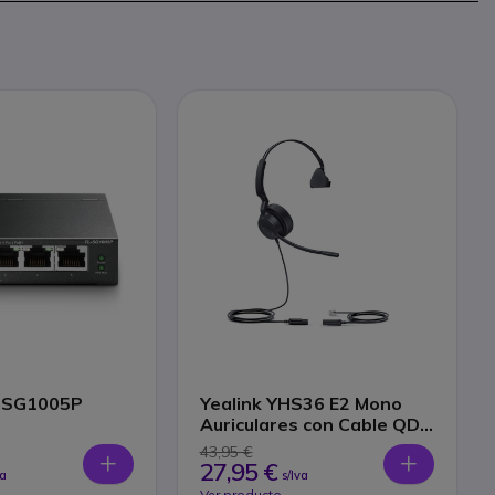
L-SG1005P
Yealink YHS36 E2 Mono
Auriculares con Cable QD-
RJ9
43,95 €
27,95 €
va
s/Iva
Ver producto