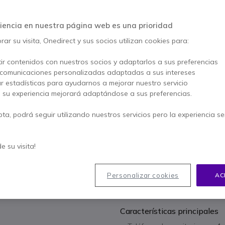
AHORRA 63,00 €
129,95 €
iencia en nuestra página web es una prioridad
66,95 €
s/Iva
-
81,01 €
Iva incl.
ar su visita, Onedirect y sus socios utilizan cookies para:
Cantidad
AÑADIR
ir contenidos con nuestros socios y adaptarlos a sus preferencias
 comunicaciones personalizadas adaptadas a sus intereses
ar estadísticas para ayudarnos a mejorar nuestro servicio
15 productos
en stock
, su experiencia mejorará adaptándose a sus preferencias.
100+ productos en stock p
pta, podrá seguir utilizando nuestros servicios pero la experiencia s
Asistencia para la in
49,95 €
* Precio por unida
de su visita!
2 años de garantía
del fa
Personalizar cookies
AC
Paga en 3 pagos de
27,00
Características principales