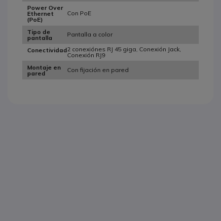
Power Over
Con PoE
Ethernet
(PoE)
Tipo de
Pantalla a color
pantalla
2 conexiónes RJ 45 giga, Conexión Jack,
Conectividad
Conexión RJ9
Montaje en
Con fijación en pared
pared