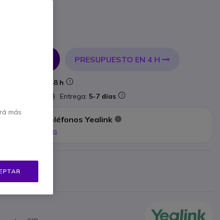
PRESUPUESTO EN 4 H
 AL CARRITO
Entrega:
24/48 h
lataforma
Entrega:
5-7 días
erá más
stalación de teléfonos Yealink
Mostrar más
d
bricante
EPTAR
 €
Mostrar más