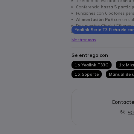
Teléfono de escritorio
con 4 
Conferencia
hasta 5 partici
Funciones con 6 botones pers
Alimentación PoE
con un sol
Dos puertos Gigabit Ethernet
Yealink Serie T3 Ficha de c
Calidad de sonido HD Full Dú
Pantalla LCD 2.4'' a color
Mostrar más
Se entrega con
1 x Yealink T33G
1 x Mic
1 x Soporte
Manual de 
Contacte
90