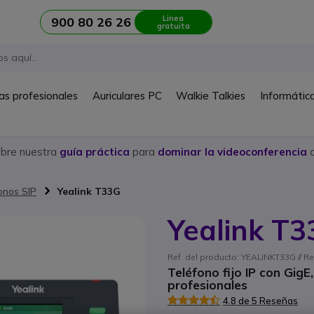
Linea
900 80 26 26
gratuita
as profesionales
Auriculares PC
Walkie Talkies
Informátic
ubre nuestra
guía práctica
para
dominar la videoconferencia
c
onos SIP
Yealink T33G
Yealink T
Ref. del producto: YEALINKT33G // Re
Teléfono fijo IP con Gig
profesionales
4.8 de 5 Reseñas