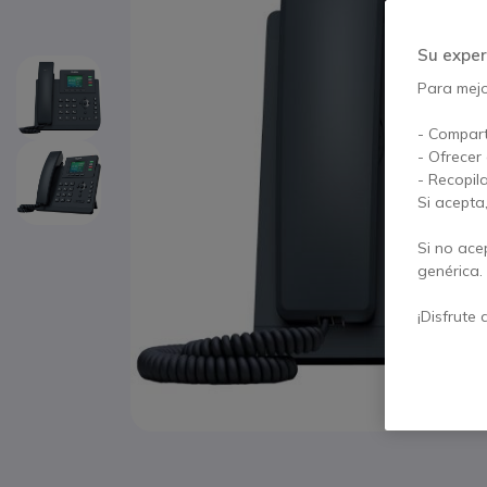
Su exper
Para mejor
- Compart
- Ofrecer
- Recopil
Si acepta
Si no ace
genérica.
¡Disfrute 
Saltar al comienzo de la galería de imágenes