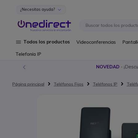
¿Necesitas ayuda?
Ir al contenido
Todos los productos
Videoconferencias
Pantall
Telefonía IP
NOVEDAD
- ¡Desc
Página principal
Teléfonos Fijos
Teléfonos IP
Teléf
Saltar al final de la galería de imágenes