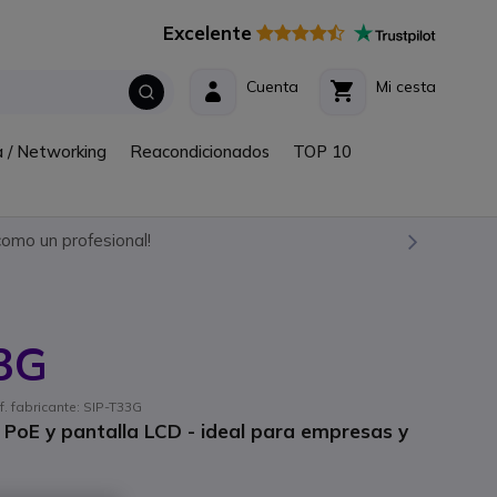
Excelente
Cuenta
Mi cesta
a / Networking
Reacondicionados
TOP 10
omo un profesional!
33G
f. fabricante: SIP-T33G
E, PoE y pantalla LCD - ideal para empresas y