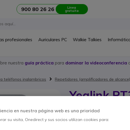
Linea
900 80 26 26
gratuita
as profesionales
Auriculares PC
Walkie Talkies
Informátic
ubre nuestra
guía práctica
para
dominar la videoconferencia
c
a teléfonos inalambricos
Repetidores (amplificadores de alcance
Yealink RT
Ref. del producto: YEALINKRT30 // Re
iencia en nuestra página web es una prioridad
Repetidor DECT con dis
ar su visita, Onedirect y sus socios utilizan cookies para:
AHORRA 53,00 €