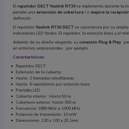
El
repetidor DECT Yealink RT30
se implementa durante la in
permite una
extensión de cobertura
/ o
mejora la recepció
definición .
El repetidor
Yealink RT30 DECT
se caracteriza por su amplia 
indicadores LED fáciles. El repetidor, la estación base y el te
Además de su diseño elegante, su
conexión Plug & Play
per
en entornos empresariales , por ejemplo.
Características:
Repetidor DECT
Extensión de la cubierta
Hasta 2 llamadas simultáneas.
Hasta 6 repetidores por estación base.
Pantalla LED
Cubierta interior: Hasta 50 m.
Cobertura exterior: hasta 300 m.
Frecuencia: 1880 MHz a 1900 MHz
Potencia de transmisión: 10 mW
Dimensiones: 130 x 100 x 25.1mm.