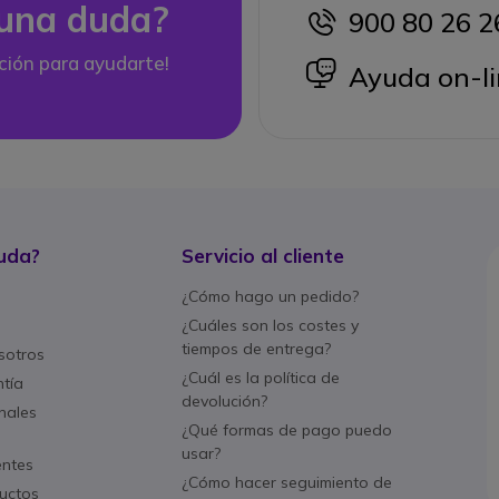
una duda?
900 80 26 2
icon
ción para ayudarte!
icon
Ayuda on-li
uda?
Servicio al cliente
¿Cómo hago un pedido?
¿Cuáles son los costes y
tiempos de entrega?
sotros
¿Cuál es la política de
ntía
devolución?
nales
¿Qué formas de pago puedo
usar?
entes
¿Cómo hacer seguimiento de
uctos