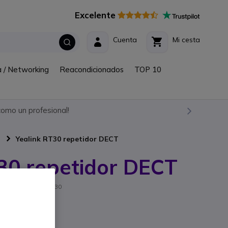
Excelente
Cuenta
Mi cesta
a / Networking
Reacondicionados
TOP 10
omo un profesional!
)
Yealink RT30 repetidor DECT
30 repetidor DECT
f. fabricante: YL-RT30
eño elegante