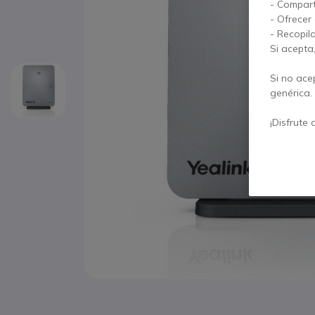
- Compart
- Ofrecer
- Recopil
Si acepta
Si no ace
genérica.
¡Disfrute 
Saltar al comienzo de la galería de imágenes