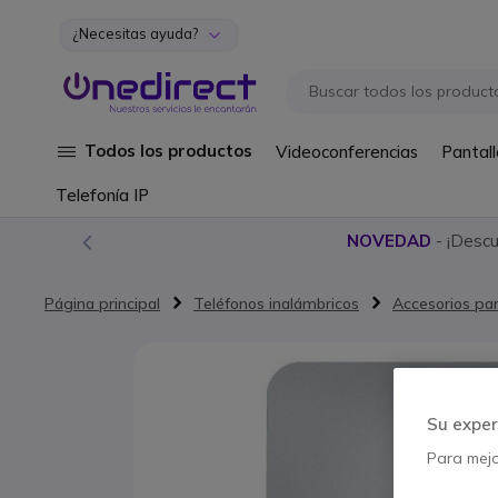
¿Necesitas ayuda?
Ir al contenido
Todos los productos
Videoconferencias
Pantall
Telefonía IP
NOVEDAD
- ¡Desc
Página principal
Teléfonos inalámbricos
Accesorios par
Saltar al final de la galería de imágenes
Su exper
Para mejor