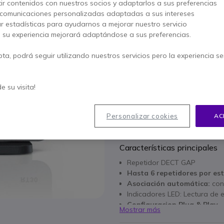
191,35 €
ir contenidos con nuestros socios y adaptarlos a sus preferencias
137,95 €
 comunicaciones personalizadas adaptadas a sus intereses
s/Iva
-
166,92 €
Iva 
ar estadísticas para ayudarnos a mejorar nuestro servicio
Cantidad
, su experiencia mejorará adaptándose a sus preferencias.
AÑADIR
pta, podrá seguir utilizando nuestros servicios pero la experiencia s
5 productos
en stock
100+ productos en stock p
de su visita!
1 año de garantía
del fab
Personalizar cookies
AC
Paga en 3 pagos de
55,64
Características principales
Repetidor DECT GAP
Hasta 6 repetidores por es
Asociación automática
:
con
Indicadores LED: Lectura de 
Configuracion Plug & Play
Mostrar más
Diseño elegante, posible mon