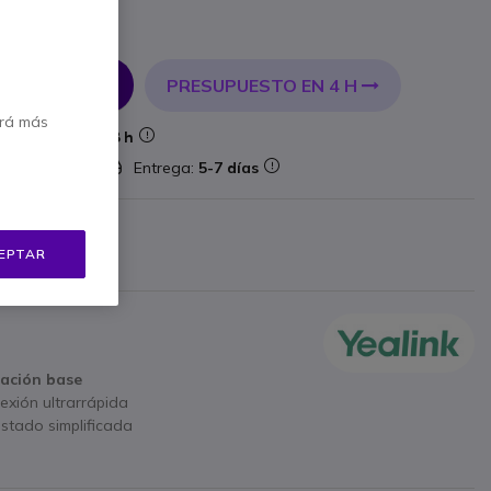
incl.
PRESUPUESTO EN 4 H
 AL CARRITO
erá más
Entrega:
24/48 h
lataforma
Entrega:
5-7 días
ricante
EPTAR
 €
Mostrar más
tación base
exión ultrarrápida
estado simplificada
taje en pared