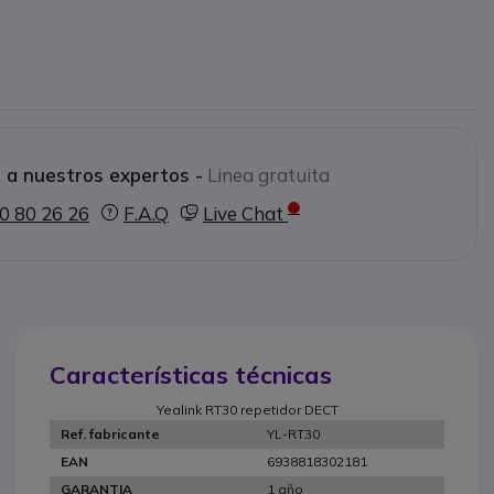
 a nuestros expertos -
Linea gratuita
0 80 26 26
F.A.Q
Live Chat
Características técnicas
Yealink RT30 repetidor DECT
YL-RT30
Ref. fabricante
6938818302181
EAN
1 año
GARANTIA