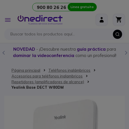
900 80 26 26
Linea gratuita
Ir al contenido
Toggle
Nav
NOVEDAD
- ¡Descubre nuestra
guía práctica
para
dominar la videoconferencia
como un profesional!
Página principal
Teléfonos inalámbricos
Accesorios para teléfonos inalambricos
Repetidores (amplificadores de alcance)
Yealink Base DECT W80DM
Saltar al final de la galería de imágenes