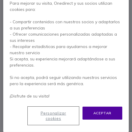
Para mejorar su visita, Onedirect y sus socios utilizan
cookies para:
2 años de garantía
del fabricante
- Compartir contenidos con nuestros socios y adaptarlos
Paga en 3 pagos de
108,07 €
Mostrar más
a sus preferencias
- Ofrecer comunicaciones personalizadas adaptadas a
sus intereses
- Recopilar estadísticas para ayudarnos a mejorar
nuestro servicio
Si acepta, su experiencia mejorará adaptándose a sus
preferencias.
Características principales
Entrega y roaming sin fisuras
Si no acepta, podrá seguir utilizando nuestros servicios
Cobertura de radio DECT de hasta 50m en interiores y 300m
pero la experiencia será más genérica.
al aire libre
Hasta 100 llamadas paralelas
¡Disfrute de su visita!
Hasta 30 estaciones base
Mostrar más
Soporta LDAP/Libreta telefónica remota
Soporta Directorio Xsi
Personalizar
ACEPTAR
Se entrega con
Soporte Opus y PoE
cookies
Compatible con Yealink W56H y W53H (versión x.83.0.20
Base W80DM
Tornillos de expansión
o posterior)