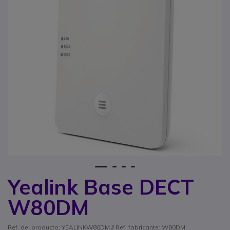
1
2
3
4
Yealink Base DECT
Saltar al comienzo de la galería de imágenes
W80DM
Ref. del producto: YEALINKW80DM // Ref. fabricante: W80DM