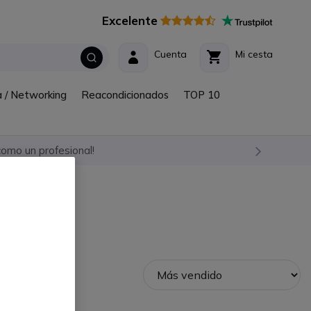
Excelente
Cuenta
Mi cesta
a / Networking
Reacondicionados
TOP 10
omo un profesional!