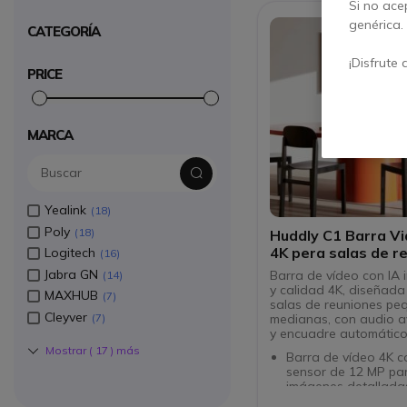
Si no ace
genérica.
CATEGORÍA
¡Disfrute 
PRICE
MARCA
Yealink
18
Poly
18
Huddly C1 Barra Vi
4K pera salas de r
Logitech
16
Jabra GN
Barra de vídeo con IA 
14
y calidad 4K, diseñada
MAXHUB
7
salas de reuniones pe
Cleyver
medianas, con audio 
7
y encuadre automático
Mostrar (
17
) más
Barra de vídeo 4K c
sensor de 12 MP pa
imágenes detallada
Campo de visión ult