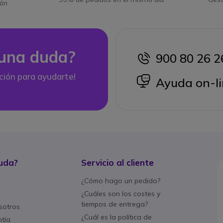
ión
una duda?
900 80 26 2
icon
ción para ayudarte!
icon
Ayuda on-li
uda?
Servicio al cliente
¿Cómo hago un pedido?
¿Cuáles son los costes y
tiempos de entrega?
sotros
¿Cuál es la política de
ntía