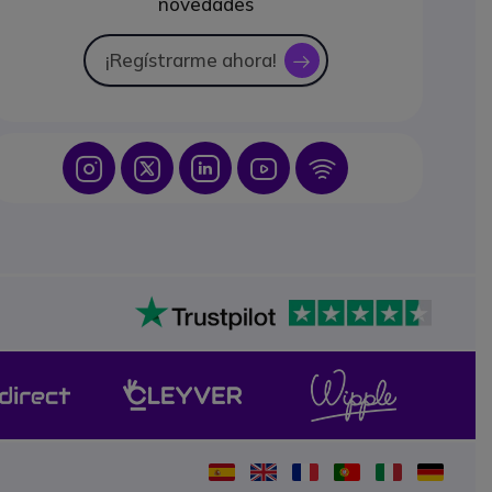
novedades
¡Regístrarme ahora!
icon
Icon
Icon
Icon
Icon
Icon