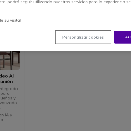
pta, podrá seguir utilizando nuestros servicios pero la experiencia s
de su visita!
Personalizar cookies
AC
deo AI
eunión
integrada
 para
queñas y
avanzado
.
on IA y
ra
s
raamplio