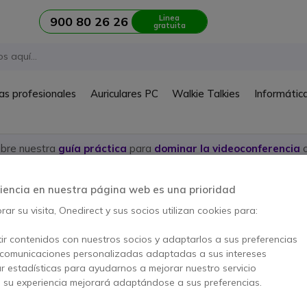
Linea
900 80 26 26
gratuita
as profesionales
Auriculares PC
Walkie Talkies
Informátic
ubre nuestra
guía práctica
para
dominar la videoconferencia
c
oconferencia
Barras de videoconferencia
iencia en nuestra página web es una prioridad
ar su visita, Onedirect y sus socios utilizan cookies para:
 videoconferencia Huddly
ir contenidos con nuestros socios y adaptarlos a sus preferencias
 comunicaciones personalizadas adaptadas a sus intereses
ar estadísticas para ayudarnos a mejorar nuestro servicio
ículo
, su experiencia mejorará adaptándose a sus preferencias.