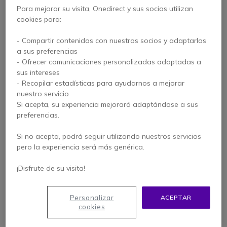
Para mejorar su visita, Onedirect y sus socios utilizan
cookies para:
- Compartir contenidos con nuestros socios y adaptarlos
a sus preferencias
- Ofrecer comunicaciones personalizadas adaptadas a
sus intereses
- Recopilar estadísticas para ayudarnos a mejorar
nuestro servicio
PACK
Si acepta, su experiencia mejorará adaptándose a sus
preferencias.
Pack
videoconferencia
Cleyver CC90
Si no acepta, podrá seguir utilizando nuestros servicios
pero la experiencia será más genérica.
Ver productos similares
¡Disfrute de su visita!
Personalizar
ACEPTAR
cookies