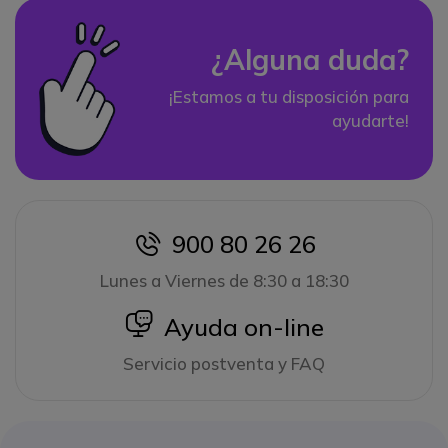
¿Alguna duda?
¡Estamos a tu disposición para
ayudarte!
900 80 26 26
icon
Lunes a Viernes de 8:30 a 18:30
icon
Ayuda on-line
Servicio postventa y FAQ