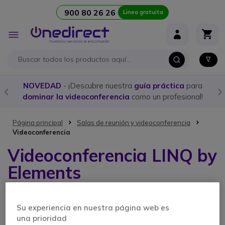
900 80 26 26
Linea gratuita
Ir al contenido
Toggle
Nav
NOVEDAD
- ¡Descubre nuestra
guía práctica
para
dominar la videoconferencia
como un profesional!
Página principal
Salas de reunión y videoconferencia
Videoconferencia
Videoconferencia LINQ by
Elements
1 artículo
Su experiencia en nuestra página web es
una prioridad