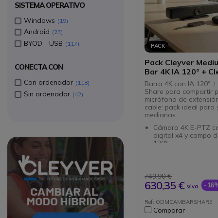
SISTEMA OPERATIVO
Windows
19
Android
23
BYOD - USB
117
PACK
Pack Cleyver Med
CONECTA CON
Bar 4K IA 120° + C
Share + Micrófono
Con ordenador
118
Barra 4K con IA 120° +
Extensión
Share para compartir p
Sin ordenador
42
micrófono de extensió
cable: pack ideal para 
medianas.
Cámara 4K E-PTZ c
digital x4 y campo d
120°
Encuadre automático
seguimiento del hab
encuadre automáti
mosaico
749,90 €
Solución autónoma 
630,35 €
-16
s/Iva
necesidad de softwa
controladores
Ref: ODMCAMBARSHARE
Compatible con
Comparar
videoconferencias 