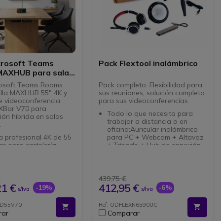
crosoft Teams
Pack Flextool inalámbrico
AXHUB para salas
as
rosoft Teams Rooms
Pack completo: Flexibilidad para
lla MAXHUB 55" 4K y
sus reuniones, solución completa
e videoconferencia
para sus videoconferencias
Bar V70 para
Todo lo que necesita para
ión híbrida en salas
trabajar a distancia o en
.
oficina:Auricular inalámbrico
a profesional 4K de 55
para PC + Webcam + Altavoz
s para cartelería
+ Trípode + Hub de conexión
en retail, empresa,
Auricular inalámbrico
ría y espacios públicos.
Bluetooth con su dongle USB:
amiento 24/7 y vida útil
Webcam 90º alta calidad de
 de 50.000 horas para
imagen
€
439,75 €
ntinuo en entornos
Altavoz multiconexión: USB-C,
21 €
412,95 €
-19%
-6%
s/Iva
s/Iva
es.
do a Microsoft Teams
USB-A y Bluetooth
de 500 nits y orientación
Todo ello conectado a HUB
ND55V70
Ref: ODFLEXN6590UC
tal o vertical para
 operativo: Android 13
7en1 USB-C
rar
Comparar
se a distintos
ras de 200 MP con
Flexibilidad en sus reuniones,