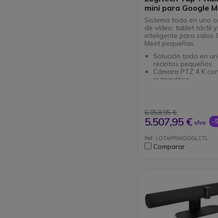
mini para Google 
Sistema todo en uno c
de vídeo, tablet táctil 
inteligente para salas
Meet pequeñas.
Solución todo en u
recintos pequeños
Cámara PTZ 4 K co
automático
120° de campo de vi
6 micrófonos con su
eco y ruido
Tablet táctil de 10''
6.058,95 €
tratamiento antides
5.507,95 €
-
s/Iva
Ángulo de visualiza
14°
Ref: LOTAPRMGGGLCTL
Integración de calen
Comparar
compartición de con
Mini-PC incluido: ha
habitaciones sean
autosuficientes
Certificado y dedic
Meet