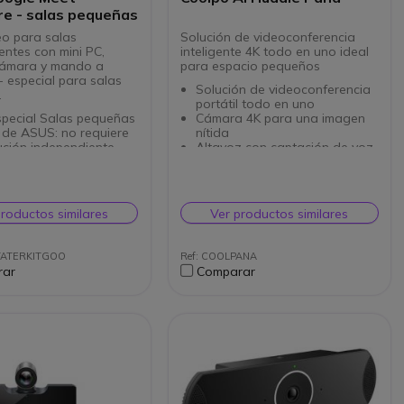
e - salas pequeñas
eo para salas
Solución de videoconferencia
entes con mini PC,
inteligente 4K todo en uno ideal
cámara y mando a
para espacio pequeños
- especial para salas
Solución de videoconferencia
.
portátil todo en uno
special Salas pequeñas
Cámara 4K para una imagen
 de ASUS: no requiere
nítida
ución independiente
Altavoz con captación de voz
de gran angular Full
de 360º
0°)
Red de 4 micrófonos
e automático+
integrados
imentación por USB
Conectividad: A través de USB
productos similares
Ver productos similares
o con altavoz.
- A
 con captura y emisión
Sistema operativo compatible:
°
Windows y Mac
TATERKITGOO
Ref: COOLPANA
n de reuniones más
Ideal para universidades,
rar
Comparar
control remoto incluido
hospitales, consultorías
ta integración con
Compatibilidad con Zoom,
 Workspace
Cisco, Webex, Slack, Google
cado y dedicado Google
Hangouts