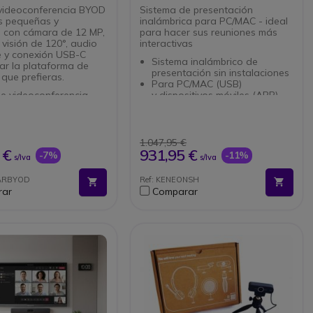
videoconferencia BYOD
Sistema de presentación
s pequeñas y
inalámbrica para PC/MAC - ideal
 con cámara de 12 MP,
para hacer sus reuniones más
visión de 120°, audio
interactivas
te y conexión USB-C
Sistema inalámbrico de
zar la plataforma de
presentación sin instalaciones
que prefieras.
Para PC/MAC (USB)
de videoconferencia
y dispositivos móviles (APP)
ara salas de reuniones
En 3 sencillos pasos
as y medianas
proyectará su contenido
 de 12 MP con campo
Multidispositivo y con función
ón horizontal de 120° y
Bluetooth
1.047,95 €
re automático
Edición táctil (sist. operativos)
 €
931,95 €
-7%
-11%
s/Iva
s/Iva
ogías Neat Audio, Neat
y generación de puntos WiFi
ry y Neat Boundary:
Se entrega con un botón
BARBYOD
Ref: KENEONSH
es más naturales e
launcher
rar
Comparar
vas
ón USB-C y HDMI
 centralizada a través
 Pulse con supervisión,
zaciones y API de
n
ción flexible por encima
ebajo de una pantalla