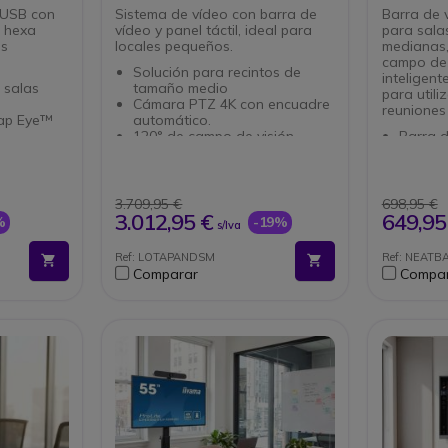
 USB con
Sistema de vídeo con barra de
Barra de 
o hexa
vídeo y panel táctil, ideal para
para sala
es
locales pequeños.
medianas,
campo de 
Solución para recintos de
inteligen
 salas
tamaño medio
para utili
Cámara PTZ 4K con encuadre
reuniones 
ap Eye™
automático.
120° de campo de visión
Barra 
gran
6 micrófonos con supresión de
BYOD p
eco y ruido
pequeñ
ento
Controlador de la sala de
Cámara
reuniones.
de visi
3.709,95 €
698,95 €
 formación
Gran pantalla LCD multitáctil
encuad
3.012,95 €
649,95
%
-19%
s/Iva
de 10'' con revestimiento
Tecnol
dB
oleofóbico
Symmet
Ref: LOTAPANDSM
Ref: NEAT
Altavoz ultrasónico integrado
reunion
Comparar
Compa
Posibilidad de compartir
inclusi
ión de
contenidos directamente a
Conexi
través de la tablet
Gestión
& Play
Compatible con todos los
de Neat
e
softphones
actuali
gestió
integrado
Instala
a
o por d