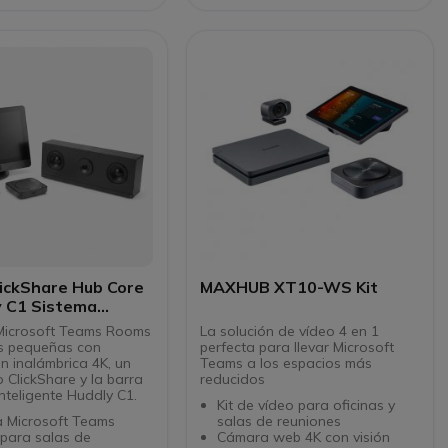
os de contenido.
panorámica de 130°
se adaptan a usted
Videoconferencias de gran
calidad para sus
interlocutores
Compatible con todos los
softphones del mercado
lickShare Hub Core
MAXHUB XT10-WS Kit
y C1 Sistema
4K
Microsoft Teams Rooms
La solución de vídeo 4 en 1
s pequeñas con
perfecta para llevar Microsoft
n inalámbrica 4K, un
Teams a los espacios más
o ClickShare y la barra
reducidos
nteligente Huddly C1.
Kit de vídeo para oficinas y
a Microsoft Teams
salas de reuniones
para salas de
Cámara web 4K con visión