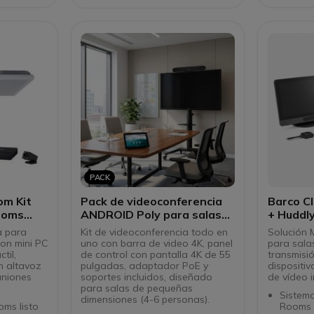
imágenes nítidas y claras.
format
vista 
 específico
Diseño elegante que se
adapta a cualquier entorno
interior.
ptación de
Compatible con pantallas de
37" a 70" y estándar VESA.
Altura ajustable entre 125 y
160 cm.
Soporte de montaje TV o
pantalla para barras de
video
Compatible con Cámara Rally,
Rally Bar y Rally Bar Mini
PACK
om Kit
Pack de videoconferencia
Barco C
ooms
ANDROID Poly para salas
+ Huddl
as
pequeñas
Teams 
a para
Kit de videoconferencia todo en
Solución 
on mini PC
uno con barra de video 4K, panel
para sala
til,
de control con pantalla 4K de 55
transmisió
n altavoz
pulgadas, adaptador PoE y
dispositiv
uniones
soportes incluidos, diseñado
de vídeo i
para salas de pequeñas
Sistem
dimensiones (4-6 personas).
ms listo
Rooms 