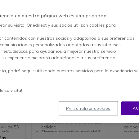
iencia en nuestra página web es una prioridad
ar su visita, Onedirect y sus socios utilizan cookies para:
ir contenidos con nuestros socios y adaptarlos a sus preferencias
 comunicaciones personalizadas adaptadas a sus intereses
ar estadísticas para ayudarnos a mejorar nuestro servicio
, su experiencia mejorará adaptándose a sus preferencias.
pta, podrá seguir utilizando nuestros servicios pero la experiencia s
erencia
Archos Le MIROIR
Lenovo 
 salas
de su visita!
a salas
Espejo inteligente con diseño
La cámara
la MAXHUB
elegante y sofisticado ideal para
para reun
eligente
videoconferencias
naturales
Personalizar cookies
AC
ámbrico
Pantalla de 32'' de alta
Cámara
0 para
resolución
en la in
Altavoces y micrófono de alta
Adecua
l 4K de 55
calidad
colabo
lería
Sistema operativo: Android 8
median
presa,
Cámara de alta resolución
Objetiv
eñas