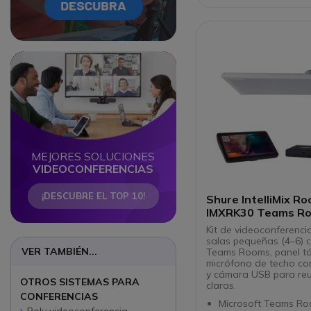
cámaras USB
Micrófono con cable
para barras Cleyver
compatibles
Ampliación de la ca
Circle
Circle
voz hasta 5 metros
MEJORES SOLUCIONES
VIDEOCONFERENCIAS
¡DESCUBRE EL TOP 10!
Shure IntelliMix Ro
IMXRK30 Teams R
para salas pequeñ
Kit de videoconferenci
salas pequeñas (4–6) c
VER TAMBIÉN...
Teams Rooms, panel tác
micrófono de techo co
y cámara USB para re
OTROS SISTEMAS PARA
claras.
CONFERENCIAS
Microsoft Teams Roo
Poly videoconferencia