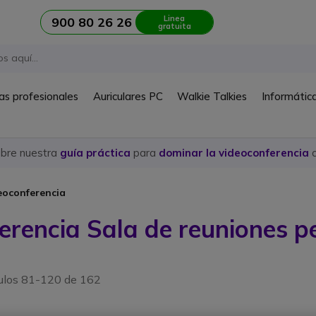
Linea
900 80 26 26
gratuita
as profesionales
Auriculares PC
Walkie Talkies
Informátic
ubre nuestra
guía práctica
para
dominar la videoconferencia
c
eoconferencia
erencia Sala de reuniones p
culos 81-120 de 162