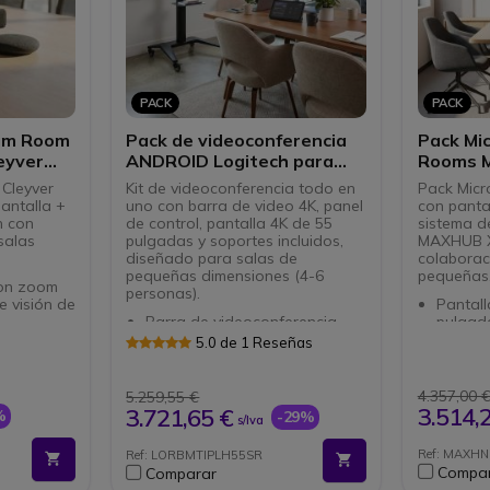
PACK
PACK
ium Room
Pack de videoconferencia
Pack Mi
leyver
ANDROID Logitech para
Rooms M
 de
salas pequeñas
pequeñ
 Cleyver
Kit de videoconferencia todo en
Pack Mic
antalla +
uno con barra de video 4K, panel
con panta
n con
de control, pantalla 4K de 55
sistema d
salas
pulgadas y soportes incluidos,
MAXHUB X
diseñado para salas de
colaborac
pequeñas dimensiones (4-6
pequeñas
on zoom
personas).
e visión de
Pantall
Barra de videoconferencia
pulgada
 con IA:
para espacios de trabajo
digital 
5.0 de 1 Reseñas
lante,
pequeños
hostele
co y modo
Cámara PTZ 4K UHD: la mejor
Funcion
imagen en sus reuniones
de más
4.357,00 
5.259,55 €
sin
Controlador de la sala de
uso co
3.514,
3.721,65 €
%
-29%
s/Iva
re ni
reuniones
exigent
Dedica
Gestión simplificada de sus
Brillo 
Rooms
Ref: MAXH
Ref: LORBMTIPLH55SR
videoconferencias
horizon
Sistema
Compa
Comparar
con
Resolución 4K Ultra HD para
adaptar
4 cáma