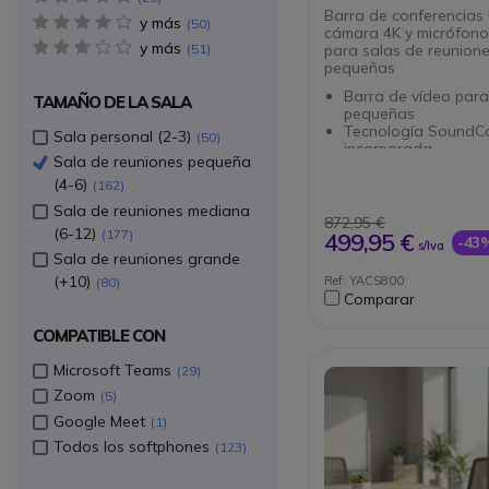
Barra de conferencias
y más
4 star(s)
50
cámara 4K y micrófon
y más
3 star(s)
para salas de reunion
51
pequeñas
Barra de vídeo para
TAMAÑO DE LA SALA
pequeñas
Tecnología SoundC
Sala personal (2-3)
50
incorporada
Sala de reuniones pequeña
Sensor PTZ 4K con 
angular de 120°
(4-6)
162
Encuadre y seguimi
Sala de reuniones mediana
automáticos
872,95 €
(6-12)
Micrófono hexa con
177
499,95 €
-43
s/Iva
de haz
Sala de reuniones grande
Altavoz SPL de 90 
(+10)
Ref: YACS800
80
integrado
Comparar
Cancelación de eco
adaptativa + reducc
COMPATIBLE CON
ruido
Conexión USB Plug 
Microsoft Teams
29
Múltiples opciones d
instalación
Zoom
5
Mando a distancia 
Google Meet
1
para gestión remot
Todos los softphones
123