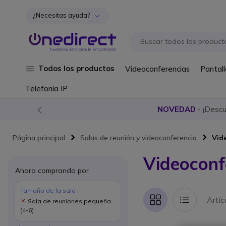
¿Necesitas ayuda?
Ir al contenido
Todos los productos
Videoconferencias
Pantall
Telefonía IP
NOVEDAD
- ¡Desc
Página principal
Salas de reunión y videoconferencia
Vid
Videoconf
Ahora comprando por
Tamaño de la sala
Artí
Sala de reuniones pequeña
Parrilla
Lista
(4-6)