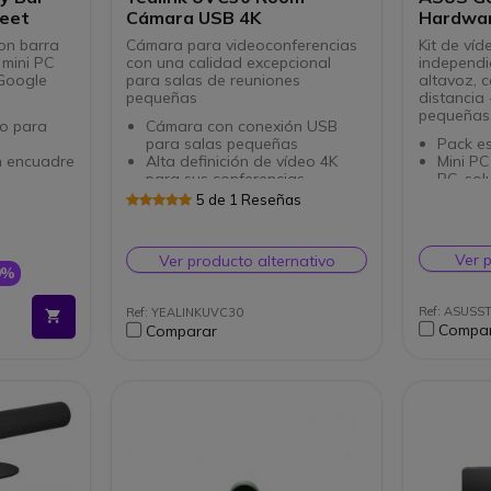
Meet
Cámara USB 4K
Hardwar
on barra
Cámara para videoconferencias
Kit de víd
y mini PC
con una calidad excepcional
independi
 Google
para salas de reuniones
altavoz, 
pequeñas
distancia 
pequeñas
no para
Cámara con conexión USB
para salas pequeñas
Pack e
n encuadre
Alta definición de vídeo 4K
Mini PC
para sus conferencias
PC, sol
sión
Verá a su interlocutor nítido
Cámara 
5 de 1 Reseñas
presión de
con Zoom Digital (x3)
HD (15
Campo de visión de 120º
Recort
 con
Reconocimiento facial
autoal
Ver 
Ver producto alternativo
lumbrante
Enmarcado automático de la
Teléfon
9%
ción de
persona que habla
Altavoz
Sin micro incorporado: Yealink
en 360
Ref: ASUSS
Ref: YEALINKUVC30
dario y
CP900 (opcional)
Gestió
Compa
Comparar
tenidos
Certificada para Microsoft
fácil: 
ce que las
Teams y Zoom
Comple
Google
Certifi
ado Google
Meet