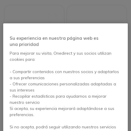
Su experiencia en nuestra página web es
una prioridad
Para mejorar su visita, Onedirect y sus socios utilizan
cookies para:
Lápiz para táctil
Thunderbook Docking
- Compartir contenidos con nuestros socios y adaptarlos
capacitivo con cuerda
de escritorio para
a sus preferencias
Negro
A803 / A103
- Ofrecer comunicaciones personalizadas adaptadas a
sus intereses
31,95 €
98,95 €
- Recopilar estadísticas para ayudarnos a mejorar
27,95 €
94,95 €
s/Iva
s/Iva
nuestro servicio
Si acepta, su experiencia mejorará adaptándose a sus
preferencias.
Si no acepta, podrá seguir utilizando nuestros servicios