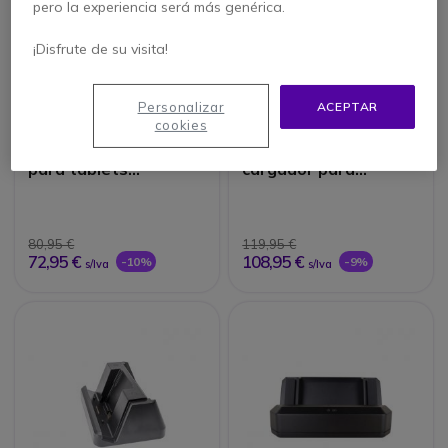
pero la experiencia será más genérica.
¡Disfrute de su visita!
Personalizar
ACEPTAR
cookies
Cargador de vehículo
Thunderbook
para tablets
cargador para
Thunderbook C1820G
vehículo
/ C1020G
80,95 €
119,95 €
72,95 €
108,95 €
-10%
-9%
s/Iva
s/Iva