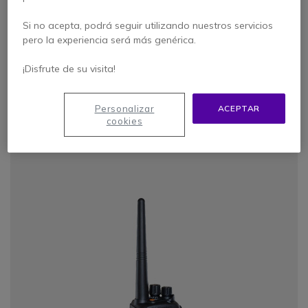
IP55, modo dual (analógico/ digital)
Si no acepta, podrá seguir utilizando nuestros servicios
pero la experiencia será más genérica.
· Modo dual: selección del modo analógico
PMR446 o digital DPMR446.
¡Disfrute de su visita!
· PMR446 de uso libre, 16 canales.
· Robusto y compacto
· Mayor alcance y menos interferencias.
Personalizar
ACEPTAR
cookies
COMPRAR