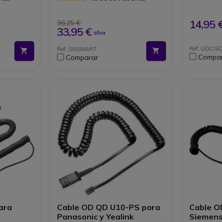
culares
que puedas desconectar tu
auricular del teléfono sin
cortar tu conversación.
14,95 
36,25 €
33,95 €
s/Iva
Ref: ODCIS
Ref: GNSMART
Compa
Comparar
ara
Cable OD QD U10-PS para
Cable O
Panasonic y Yealink
Siemens,