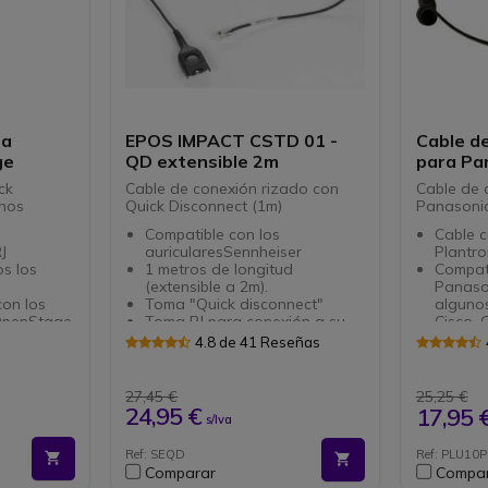
ra
EPOS IMPACT CSTD 01 -
Cable d
ge
QD extensible 2m
para Pa
ck
Cable de conexión rizado con
Cable de 
onos
Quick Disconnect (1m)
Panasonic
Compatible con los
Cable 
J
auricularesSennheiser
Plantro
s los
1 metros de longitud
Compati
(extensible a 2m).
Panason
con los
Toma "Quick disconnect"
alguno
OpenStage
Toma RJ para conexión a su
Cisco,
teléfono
Consult
4.8 de 41 Reseñas
especia
 8800-01-
compati
27,45 €
25,25 €
24,95 €
17,95 
s/Iva
Ref: SEQD
Ref: PLU10P
Comparar
Compa