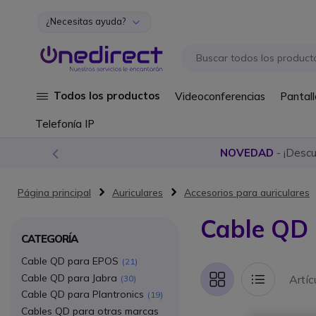
¿Necesitas ayuda?
Ir al contenido
Todos los productos
Videoconferencias
Pantall
Telefonía IP
NOVEDAD
- ¡Desc
Página principal
Auriculares
Accesorios para auriculares
Cable QD
CATEGORÍA
Cable QD para EPOS
21
Cable QD para Jabra
Artíc
30
Parrilla
Lista
Cable QD para Plantronics
19
Cables QD para otras marcas