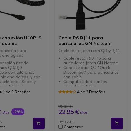
e conexión U10P-S
Cable P6 RJ11 para
nasonic
auriculares GN Netcom
conexión para
Cable recto Jabra con QD y RJ11
 analógicos
Cable recto, RJ9, P6 para
conexión rizado
auriculares Jabra GN Netcom
nics QD/RJ9
Conectividad: QD "Quick
ble con teléfonos
Disconnect" para auriculares
ic analógicos, y con
con cable
s teléfonos Snom y
Compatibilidad con los
 Grandstream
auriculares Jabra
e con nuestros
Series GN2000 y GN2100
4.1 de 9 Reseñas
4 de 2 Reseñas
listas para saber si es
Foto no contractual
ble con su teléfono
26,35 €
22,95 €
€
-29%
s/Iva
s/Iva
S
Ref: GNP6
rar
Comparar