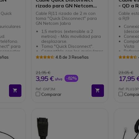
rizado para GN Netcom
- QD a R
Jabra
 Quick
Cable RJ11 rizado de 2 m con
Cable est
toma "Quick Disconnect" para
a RJ9
GN Netcom Jabra
uriculares
Conexi
1,5 metros (extensible a 2
(descon
ud.
metros) - Más movilidad para
Conexió
 teléfono.
desplazarse.
Compati
nect" para
Toma "Quick Disconnect".
Vista
sconectar
Compatible con los auriculares
Referen
fono sin
GN Netcom Jabra.
01
señas
4.8 de 3 Reseñas
ón.
21,95 €
23,05 €
3,95 €
17,95 
-82%
s/Iva
Ref: GNF3M
Ref: PLU10P
Comparar
Compa