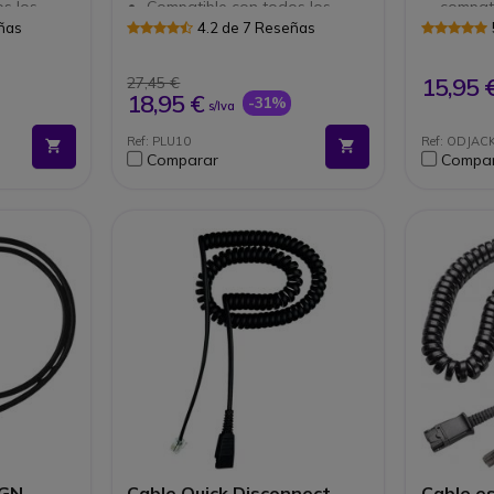
s los
Compatible con todos los
compati
nales
auriculares profesionales QD
eñas
4.2 de 7 Reseñas
Plantronics
comprobar
15,95 
27,45 €
u teléfono.
18,95 €
-31%
s/Iva
Ref: PLU10
Ref: ODJAC
Comparar
Compa
Cable Quick Disconnect
Cable e