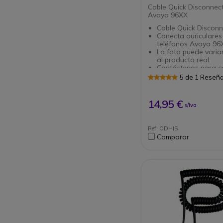
Cable Quick Disconnec
Avaya 96XX
Cable Quick Disconn
Conecta auriculare
teléfonos Avaya 96
La foto puede varia
al producto real.
Contáctenos para 
la compatibilidad co
5 de 1 Reseñ
sistema.
14,95 €
s/Iva
Ref: ODHIS
Comparar