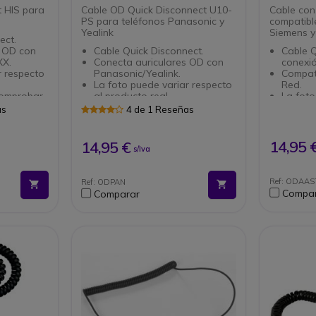
t HIS para
Cable OD Quick Disconnect U10-
Cable con
PS para teléfonos Panasonic y
compatibl
Yealink
Siemens y 
ect.
s OD con
Cable Quick Disconnect.
Cable Q
XX.
Conecta auriculares OD con
conexió
r respecto
Panasonic/Yealink.
Compati
La foto puede variar respecto
Red.
comprobar
al producto real.
La foto
n su
Contáctenos para verificar la
product
as
4 de 1 Reseñas
compatibilidad con su sistema.
Contáct
- Cable Q
compati
conexión 
teléfon
14,95 
14,95 €
s/Iva
auricular
variar de
real.Contá
Ref: ODAA
Ref: ODPAN
compatibi
Compa
Comparar