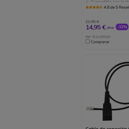
Compatible con todo
auriculares profesio
4.8 de 5 Res
Plantronics
Foto no contractual.
Contáctenos para 
21,95 €
compatibilitad con s
14,95 €
-32%
s/Iva
Ref: PLU10PS19
Comparar
Cable de conexión GN