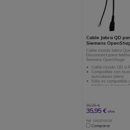
Cable Jabra QD pa
Siemens OpenSta
Cable rizado Jabra Qui
Disconnect para teléf
Siemens OpenStage
Cable rizado QD a R
Compatible con todo
auriculares Jabra
Sólo es compatible 
teléfonos Siemens 
y Aastra serie 6800i
Logitud: 2 metros
Ref. del fabricante:
94
36,25 €
35,95 €
s/Iva
Ref: GNQDSIOSE
Comparar