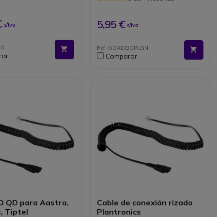
No pierde el uso de sus cables
si cambia de marca de casco
QD Plantonics en QD Jabra o
€
5,95 €
s/Iva
s/Iva
QD Jabra a QD Plantronics
CO
Ref: ODADQDPLGN
rar
Comparar
D QD para Aastra,
Cable de conexión rizado
 Tiptel
Plantronics