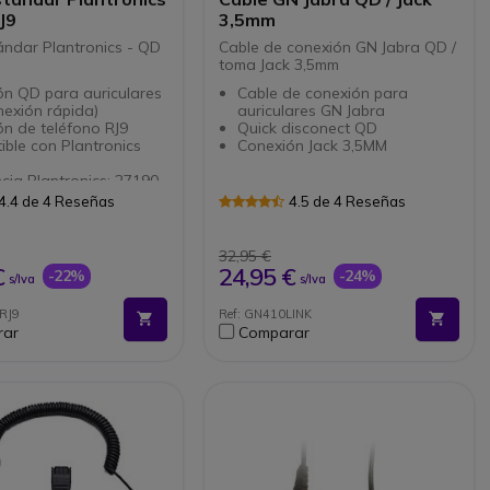
J9
3,5mm
ándar Plantronics - QD
Cable de conexión GN Jabra QD /
toma Jack 3,5mm
ón QD para auriculares
Cable de conexión para
exión rápida)
auriculares GN Jabra
n de teléfono RJ9
Quick disconect QD
ble con Plantronics
Conexión Jack 3,5MM
cia Plantronics: 27190-
4.4 de 4 Reseñas
4.5 de 4 Reseñas
32,95 €
€
24,95 €
-22%
-24%
s/Iva
s/Iva
RJ9
Ref: GN410LINK
rar
Comparar