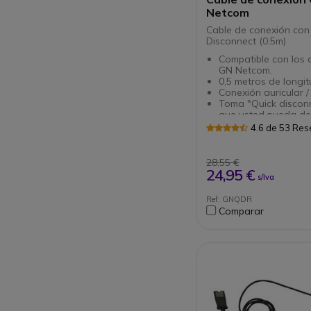
Netcom
Cable de conexión con
Disconnect (0,5m)
Compatible con los a
GN Netcom.
0,5 metros de longit
Conexión auricular /
Toma "Quick discon
que usted pueda de
su auricular del telé
4.6 de 53 Re
cortar su conversaci
28,55 €
24,95 €
s/Iva
Ref: GNQDR
Comparar