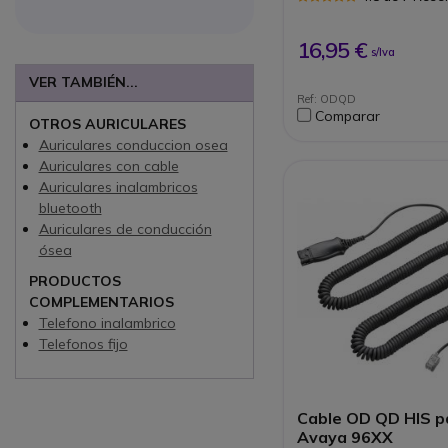
Compatible con auri
Plantronics
16,95 €
s/Iva
VER TAMBIÉN...
Ref: ODQD
Comparar
OTROS AURICULARES
Auriculares conduccion osea
Auriculares con cable
Auriculares inalambricos
bluetooth
Auriculares de conducción
ósea
PRODUCTOS
COMPLEMENTARIOS
Telefono inalambrico
Telefonos fijo
Cable OD QD HIS p
Avaya 96XX