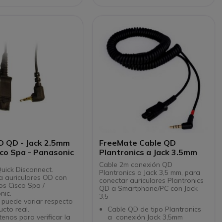
D QD - Jack 2.5mm
FreeMate Cable QD
co Spa - Panasonic
Plantronics a Jack 3.5mm
Cable 2m conexión QD
uick Disconnect.
Plantronics a Jack 3,5 mm, para
a auriculares OD con
conectar auriculares Plantronics
os Cisco Spa /
QD a Smartphone/PC con Jack
nic.
3,5
 puede variar respecto
ucto real.
Cable QD de tipo Plantronics
enos para verificar la
a conexión Jack 3,5mm