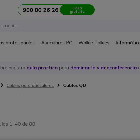
Linea
900 80 26 26
gratuita
as profesionales
Auriculares PC
Walkie Talkies
Informátic
ubre nuestra
guía práctica
para
dominar la videoconferencia
c
Cables para auriculares
Cables QD
ulos 1-40 de 88