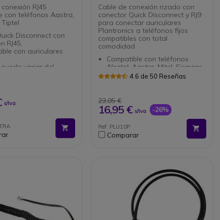
 conexión RJ45
Cable de conexión rizado con
e con teléfonos Aastra,
conector Quick Disconnect y RJ9
Tiptel
para conectar auriculares
Plantronics a teléfonos fijos
uick Disconnect con
compatibles con total
n RJ45.
comodidad
ble con auriculares
Compatible con teléfonos
 puede variar del
Alcatel, Aastra, Mitel, Siemens
o real.
y Ericsson
4.6 de 50 Reseñas
enos para verificar la
Cable rizado 0,35 metros
uick Disconnect con
bilidad con su
(extensible a 3 metros).
RJ45- Compatible con
o.
Conexión Quick Disconnect
€
23,05 €
s/Iva
es OD.- La foto puede
para el auricular
16,95 €
-26%
s/Iva
l producto
Conexión RJ9 para conexión al
ctenos para verificar la
teléfono
STRA
Ref: PLU10P
lidad con su teléfono
rar
Comparar