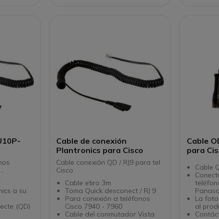
 U10P-
Cable de conexión
Cable O
Plantronics para Cisco
para Cis
nos
Cable conexión QD / RJ9 para tel
Cable Q
..
Cisco
Conect
r
Cable etiro 3m
teléfon
nics a su
Toma Quick desconect / RJ 9
Panaso
Para conexión a teléfonos
La foto
ecte (QD)
Cisco 7940 - 7960
al prod
Cable del conmutador Vista
Contáct