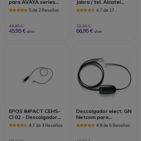
para AVAYA series
Jabra / tel. Alcatel
1600 y 9600
80XX
5 de 2 Reseñas
4.7 de 17
Reseñas
49,95 €
70,35 €
45,95 €
66,95 €
s/Iva
s/Iva
EPOS IMPACT CEHS-
Descolgador elect. GN
CI 02 - Descolgador
Netcom para
electr
tel.Polycom
4.7 de 3 Reseñas
4.8 de 6 Reseñas