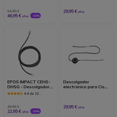
29,95 €
54,95 €
s/Iva
46,95 €
-15%
s/Iva
EPOS IMPACT CEHS-
Descolgador
DHSG - Descolgador
electrónico para Cisco
electr
serie 79
4.4 de 10
Reseñas
29,95 €
49,95 €
s/Iva
22,95 €
-54%
s/Iva