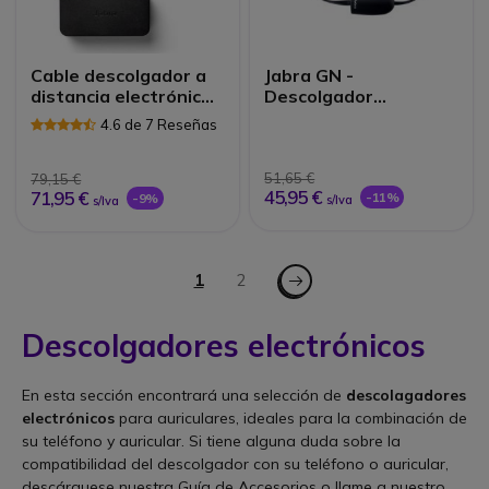
Cable descolgador a
Jabra GN -
distancia electrónico
Descolgador
Jabra para teléfonos
electrónico LINK para
4.6 de 7 Reseñas
Alcatel-Lucent serie S
teléfonos NEC
51,65 €
79,15 €
45,95 €
71,95 €
-11%
-9%
s/Iva
s/Iva
Página
Página - Siguiente
Actualmente estás leyendo página
1
Página
2
Descolgadores electrónicos
En esta sección encontrará una selección de
descolagadores
electrónicos
para auriculares, ideales para la combinación de
su teléfono y auricular. Si tiene alguna duda sobre la
compatibilidad del descolgador con su teléfono o auricular,
descárguese nuestra Guía de Accesorios o llame a nuestro