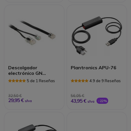
Descolgador
Plantronics APU-76
electrónico GN
Netcom tel. Tenovis
5 de 1 Reseñas
4.9 de 9 Reseñas
32,50 €
56,05 €
29,95 €
43,95 €
-22%
s/Iva
s/Iva