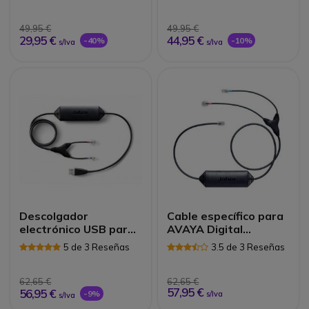
Reseñas
49,95 €
49,95 €
29,95 €
44,95 €
-40%
-10%
s/Iva
s/Iva
Descolgador
Cable específico para
electrónico USB para
AVAYA Digital
Cisco Unified
Deskphone 1400,
5 de 3 Reseñas
3.5 de 3 Reseñas
9400 y 9500
62,65 €
62,65 €
57,95 €
56,95 €
-9%
s/Iva
s/Iva