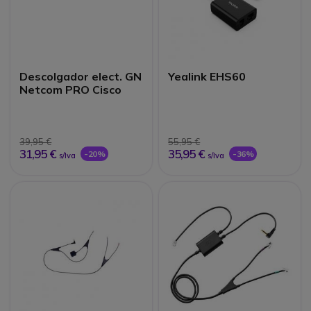
Descolgador elect. GN
Yealink EHS60
Netcom PRO Cisco
39,95 €
55,95 €
31,95 €
35,95 €
-20%
-36%
s/Iva
s/Iva