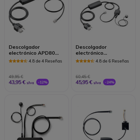
Descolgador
Descolgador
electrónico APD80
electrónico
EHS
Plantronics APV63
4.8 de 4 Reseñas
4.8 de 6 Reseñas
para Avaya
49,95 €
60,45 €
43,95 €
45,95 €
-12%
-24%
s/Iva
s/Iva