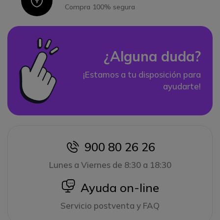
Icon
Compra 100% segura
¿Alguna duda?
¡Estamos a tu disposición para
ayudarte!
900 80 26 26
icon
Lunes a Viernes de 8:30 a 18:30
icon
Ayuda on-line
Servicio postventa y FAQ