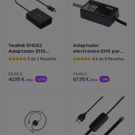
Yealink EHS62
Adaptador
Adaptador EHS
electrónico EHS para
Multimarca
Snom
5 de 1 Reseñas
4.6 de 8 Reseñas
55,95 €
74,95 €
40,95 €
67,95 €
-27%
-9%
s/Iva
s/Iva