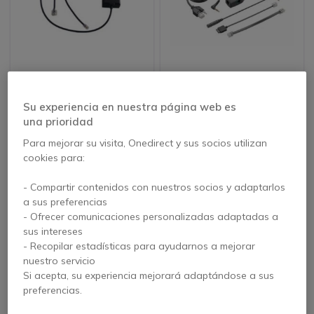
Descolgador
Descolgador
electrónico para
electrónico APA-24
Grandstream
para teléfono Alcatel
Su experiencia en nuestra página web es
4.8 de 3 Reseñas
una prioridad
29,95 €
Para mejorar su visita, Onedirect y sus socios utilizan
49,95 €
s/Iva
45,95 €
s/Iva
cookies para:
- Compartir contenidos con nuestros socios y adaptarlos
a sus preferencias
- Ofrecer comunicaciones personalizadas adaptadas a
sus intereses
- Recopilar estadísticas para ayudarnos a mejorar
nuestro servicio
Si acepta, su experiencia mejorará adaptándose a sus
preferencias.