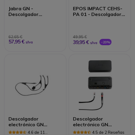
Jabra GN -
EPOS IMPACT CEHS-
Descolgador
PA 01 - Descolgador
electrónico LINK para
electr
teléfonos ALCATEL
Serie 9s
62,65 €
49,95 €
57,95 €
39,95 €
-20%
s/Iva
s/Iva
Descolgador
Descolgador
electrónico GN
electrónico GN
Netcom para Alcatel
Netcom Avaya AV2
4.6 de 11
4.5 de 2 Reseñas