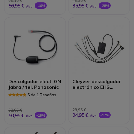
68,15 €
49,95 €
56,95 €
35,95 €
-16%
-28%
s/Iva
s/Iva
Descolgador elect. GN
Cleyver descolgador
Jabra / tel. Panasonic
electrónico EHS
Alcatel Series 8
5 de 1 Reseñas
29,95 €
62,65 €
24,95 €
50,95 €
-17%
-19%
s/Iva
s/Iva