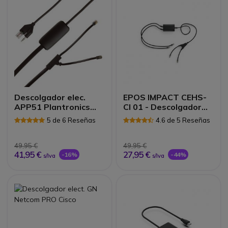
Descolgador elec.
EPOS IMPACT CEHS-
APP51 Plantronics
CI 01 - Descolgador
para Polycom
electr
5 de 6 Reseñas
4.6 de 5 Reseñas
49,95 €
49,95 €
41,95 €
27,95 €
-16%
-44%
s/Iva
s/Iva