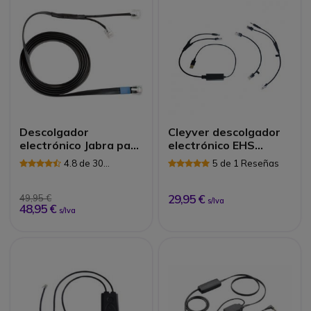
Descolgador
Cleyver descolgador
electrónico Jabra para
electrónico EHS
teléfonos Mitel
Yealink 40
4.8 de 30
5 de 1 Reseñas
Reseñas
29,95 €
49,95 €
s/Iva
48,95 €
s/Iva