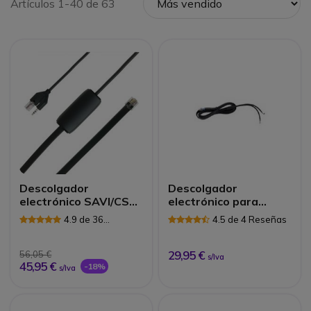
Artículos 1-40 de 63
Descolgador
Descolgador
electrónico SAVI/CS
electrónico para
para tel. SIEMENS,
Siemens, Aastra,
4.9 de 36
4.5 de 4 Reseñas
AGFEO Funkwerk
Mitel
Reseñas
Unify
29,95 €
56,05 €
s/Iva
45,95 €
-18%
s/Iva